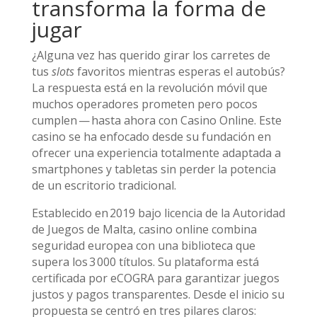
transforma la forma de
jugar
¿Alguna vez has querido girar los carretes de
tus
slots
favoritos mientras esperas el autobús?
La respuesta está en la revolución móvil que
muchos operadores prometen pero pocos
cumplen — hasta ahora con Casino Online. Este
casino se ha enfocado desde su fundación en
ofrecer una experiencia totalmente adaptada a
smartphones y tabletas sin perder la potencia
de un escritorio tradicional.
Establecido en 2019 bajo licencia de la Autoridad
de Juegos de Malta, casino online combina
seguridad europea con una biblioteca que
supera los 3 000 títulos.​ Su plataforma está
certificada por eCOGRA para garantizar juegos
justos y pagos transparentes.​ Desde el inicio su
propuesta se centró en tres pilares claros: