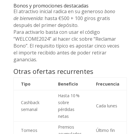
Bonos y promociones destacadas
El atractivo inicial radica en su generoso
bono
de bienvenida
: hasta €500 + 100 giros gratis
después del primer depósito.
Para activarlo basta con usar el código
“WELCOME2024” al hacer clic sobre “Reclamar
Bono”. El requisito típico es apostar cinco veces
el importe recibido antes de poder retirar
ganancias.
Otras ofertas recurrentes
Tipo
Beneficio
Frecuencia
Hasta 10 %
Cashback
sobre
Cada lunes
semanal
pérdidas
netas
Premios
Torneos
Último fin
acumulados