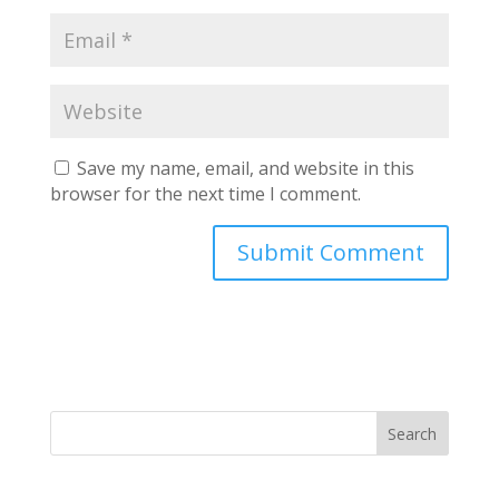
Save my name, email, and website in this
browser for the next time I comment.
Recent Posts