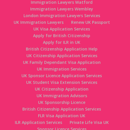
Immigration Lawyers Watford
Immigration Lawyers Wembley
London Immigration Lawyers Services
UK Immigration Lawyers
Renew UK Passport
UK Visa Application Services
Apply for British Citizenship
Apply for ILR in UK
British Citizenship Application Help
UK Citizenship Application Services
UK Family Dependant Visa Application
UK Immigration Services
UK Sponsor Licence Application Services
UK Student Visa Extension Services
UK Citizenship Application
UK Immigration Advisors
UK Sponsorship Licence
British Citizenship Application Services
FLR Visa Application UK
ILR Application Services
Private Life Visa UK
Sponsor Licence Services