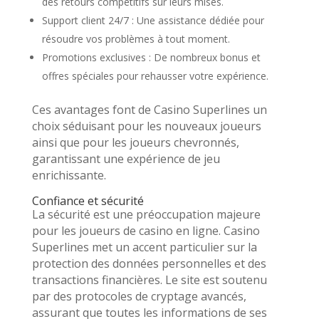
des retours compétitifs sur leurs mises.
Support client 24/7 : Une assistance dédiée pour
résoudre vos problèmes à tout moment.
Promotions exclusives : De nombreux bonus et
offres spéciales pour rehausser votre expérience.
Ces avantages font de Casino Superlines un
choix séduisant pour les nouveaux joueurs
ainsi que pour les joueurs chevronnés,
garantissant une expérience de jeu
enrichissante.
Confiance et sécurité
La sécurité est une préoccupation majeure
pour les joueurs de casino en ligne. Casino
Superlines met un accent particulier sur la
protection des données personnelles et des
transactions financières. Le site est soutenu
par des protocoles de cryptage avancés,
assurant que toutes les informations de ses