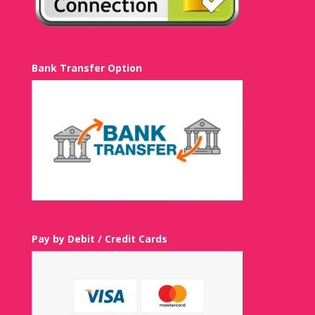
Bank Transfer Option
Pay by Debit / Credit Cards