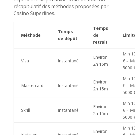
récapitulatif des méthodes proposées par
Casino Superlines.
Temps
Temps
Méthode
de
Limit
de dépôt
retrait
Min 1
Environ
Visa
Instantané
€ – M
2h 15m
5000 
Min 1
Environ
Mastercard
Instantané
€ – M
2h 15m
5000 
Min 1
Environ
Skrill
Instantané
€ – M
2h 15m
5000 
Min 1
Environ
Neteller
Instantané
€ – M