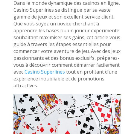
Dans le monde dynamique des casinos en ligne,
Casino Superlines se distingue par sa vaste
gamme de jeux et son excellent service client.
Que vous soyez un novice cherchant à
apprendre les bases ou un joueur expérimenté
souhaitant maximiser ses gains, cet article vous
guide à travers les étapes essentielles pour
commencer votre aventure de jeu. Avec des jeux
passionnants et des bonus exclusifs, préparez-
vous à découvrir comment démarrer facilement
avec
Casino Superlines
tout en profitant d’une
expérience inoubliable et de promotions
attractives.