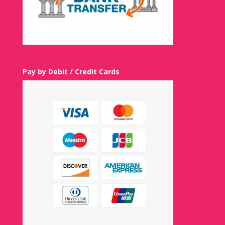
Pay by Debit / Credit Cards