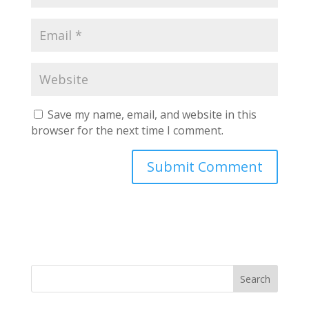
Save my name, email, and website in this
browser for the next time I comment.