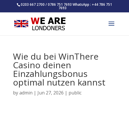
0203 667 2700 / 0786 751 7693 WhatsApp : +44 786 751
7693
Wie du bei WinThere
Casino deinen
Einzahlungsbonus
optimal nutzen kannst
by
admin
|
Jun 27, 2026
|
public