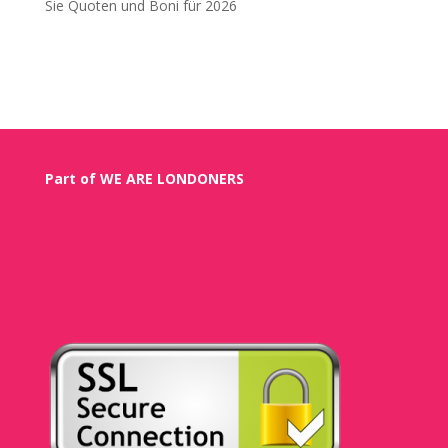
Sie Quoten und Boni für 2026
Recent Comments
Part of WE ARE LONDONERS