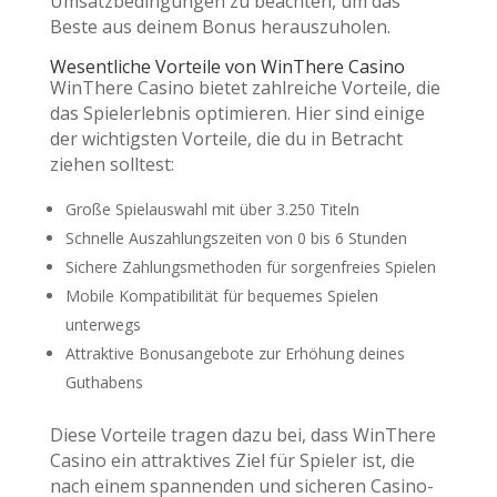
Umsatzbedingungen zu beachten, um das
Beste aus deinem Bonus herauszuholen.
Wesentliche Vorteile von WinThere Casino
WinThere Casino bietet zahlreiche Vorteile, die
das Spielerlebnis optimieren. Hier sind einige
der wichtigsten Vorteile, die du in Betracht
ziehen solltest:
Große Spielauswahl mit über 3.250 Titeln
Schnelle Auszahlungszeiten von 0 bis 6 Stunden
Sichere Zahlungsmethoden für sorgenfreies Spielen
Mobile Kompatibilität für bequemes Spielen
unterwegs
Attraktive Bonusangebote zur Erhöhung deines
Guthabens
Diese Vorteile tragen dazu bei, dass WinThere
Casino ein attraktives Ziel für Spieler ist, die
nach einem spannenden und sicheren Casino-