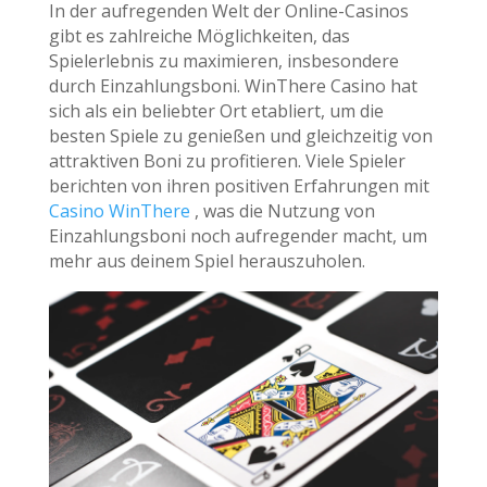
In der aufregenden Welt der Online-Casinos
gibt es zahlreiche Möglichkeiten, das
Spielerlebnis zu maximieren, insbesondere
durch Einzahlungsboni. WinThere Casino hat
sich als ein beliebter Ort etabliert, um die
besten Spiele zu genießen und gleichzeitig von
attraktiven Boni zu profitieren. Viele Spieler
berichten von ihren positiven Erfahrungen mit
Casino WinThere
, was die Nutzung von
Einzahlungsboni noch aufregender macht, um
mehr aus deinem Spiel herauszuholen.