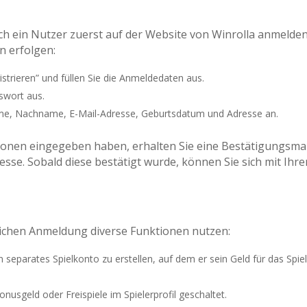
h ein Nutzer zuerst auf der Website von Winrolla anmelden
n erfolgen:
strieren” und füllen Sie die Anmeldedaten aus.
swort aus.
ame, Nachname, E-Mail-Adresse, Geburtsdatum und Adresse an.
tionen eingegeben haben, erhalten Sie eine Bestätigungsmai
sse. Sobald diese bestätigt wurde, können Sie sich mit Ihr
eichen Anmeldung diverse Funktionen nutzen:
in separates Spielkonto zu erstellen, auf dem er sein Geld für das Spie
nusgeld oder Freispiele im Spielerprofil geschaltet.