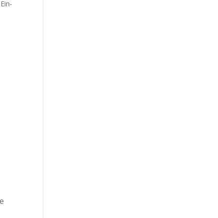
Ein-
ne