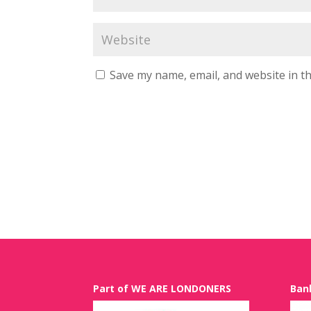
Save my name, email, and website in th
Part of WE ARE LONDONERS
Ban