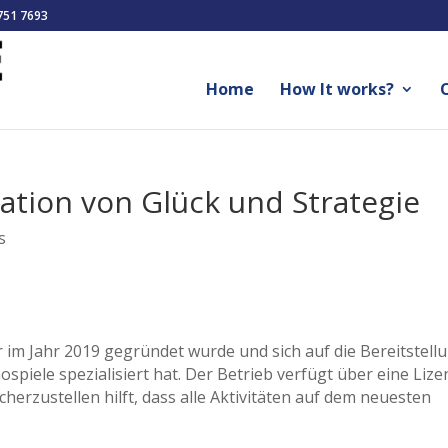
751 7693
Home
How It works?
O
ation von Glück und Strategie
s
er im Jahr 2019 gegründet wurde und sich auf die Bereitstell
spiele spezialisiert hat. Der Betrieb verfügt über eine Lize
herzustellen hilft, dass alle Aktivitäten auf dem neuesten