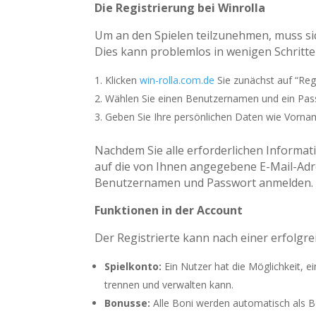
Die Registrierung bei Winrolla
Um an den Spielen teilzunehmen, muss sic
Dies kann problemlos in wenigen Schritte
Klicken
win-rolla.com.de
Sie zunächst auf “Regi
Wählen Sie einen Benutzernamen und ein Pas
Geben Sie Ihre persönlichen Daten wie Vorn
Nachdem Sie alle erforderlichen Informa
auf die von Ihnen angegebene E-Mail-Adre
Benutzernamen und Passwort anmelden.
Funktionen in der Account
Der Registrierte kann nach einer erfolgr
Spielkonto:
Ein Nutzer hat die Möglichkeit, e
trennen und verwalten kann.
Bonusse:
Alle Boni werden automatisch als Bo