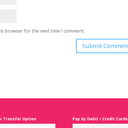
is browser for the next time I comment.
k Transfer Option
Pay by Debit / Credit Cards