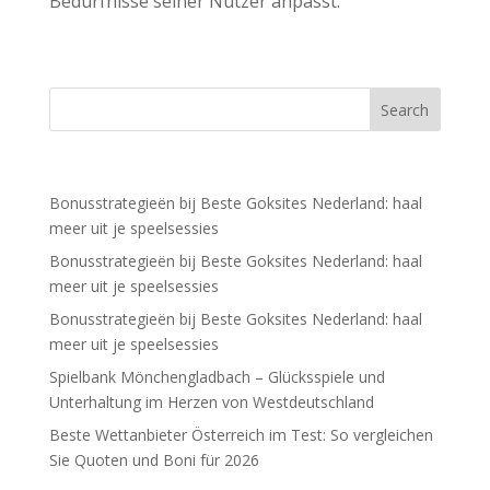
Bedürfnisse seiner Nutzer anpasst.
Recent Posts
Bonusstrategieën bij Beste Goksites Nederland: haal
meer uit je speelsessies
Bonusstrategieën bij Beste Goksites Nederland: haal
meer uit je speelsessies
Bonusstrategieën bij Beste Goksites Nederland: haal
meer uit je speelsessies
Spielbank Mönchengladbach – Glücksspiele und
Unterhaltung im Herzen von Westdeutschland
Beste Wettanbieter Österreich im Test: So vergleichen
Sie Quoten und Boni für 2026