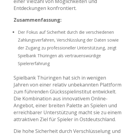
einer Vielzahl von Möglichkeiten und
Entdeckungen konfrontiert.
Zusammenfassung:
Der Fokus auf Sicherheit durch die verschiedenen
Zahlungsverfahren, Verschlüsslung der Daten sowie
der Zugang zu professioneller Unterstützung, zeigt
Spielbank Thüringen als vertrauenswürdige
Spielererfahrung
Spielbank Thüringen hat sich in wenigen
Jahren von einer relativ unbekannten Plattform
zum führenden Glücksspielinstitut entwickelt.
Die Kombination aus innovativem Online-
Angebot, einer breiten Palette an Spielen und
erreichbarer Unterstützung macht sie zu einem
attraktiven Ziel für Spieler in Ostdeutschland.
Die hohe Sicherheit durch Verschlüsselung und