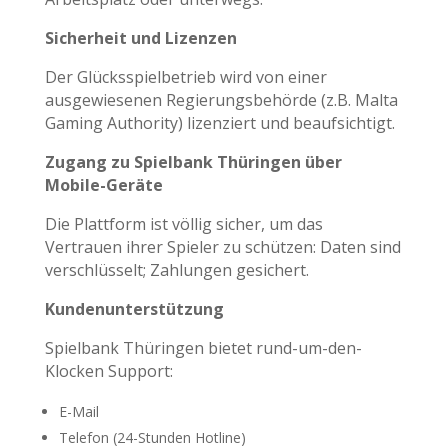
Sicherheit und Lizenzen
Der Glücksspielbetrieb wird von einer
ausgewiesenen Regierungsbehörde (z.B. Malta
Gaming Authority) lizenziert und beaufsichtigt.
Zugang zu Spielbank Thüringen über
Mobile-Geräte
Die Plattform ist völlig sicher, um das
Vertrauen ihrer Spieler zu schützen: Daten sind
verschlüsselt; Zahlungen gesichert.
Kundenunterstützung
Spielbank Thüringen bietet rund-um-den-
Klocken Support:
E-Mail
Telefon (24-Stunden Hotline)