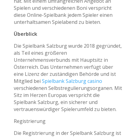
hat. Mit einem umfangreichen Angebot an
Spielen und verschiedenen Boni verspricht
diese Online-Spielbank jedem Spieler einen
unterhaltsamen Spielabend zu bieten.
Überblick
Die Spielbank Salzburg wurde 2018 gegründet,
als Teil eines größeren
Unternehmensverbunds mit Hauptsitz in
Österreich. Das Unternehmen verfügt über
eine Lizenz der zuständigen Behörde und ist
Mitglied bei
Spielbank Salzburg casino
verschiedenen Selbstregulierungsorganen. Mit
Sitz im Herzen Europas verspricht die
Spielbank Salzburg, ein sicherer und
vertrauenswürdiger Spielerumfeld zu bieten.
Registrierung
Die Registrierung in der Spielbank Salzburg ist