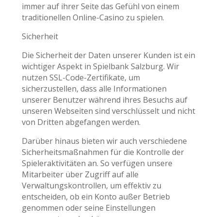
immer auf ihrer Seite das Gefühl von einem
traditionellen Online-Casino zu spielen.
Sicherheit
Die Sicherheit der Daten unserer Kunden ist ein
wichtiger Aspekt in Spielbank Salzburg. Wir
nutzen SSL-Code-Zertifikate, um
sicherzustellen, dass alle Informationen
unserer Benutzer während ihres Besuchs auf
unseren Webseiten sind verschlüsselt und nicht
von Dritten abgefangen werden.
Darüber hinaus bieten wir auch verschiedene
Sicherheitsmaßnahmen für die Kontrolle der
Spieleraktivitäten an. So verfügen unsere
Mitarbeiter über Zugriff auf alle
Verwaltungskontrollen, um effektiv zu
entscheiden, ob ein Konto außer Betrieb
genommen oder seine Einstellungen