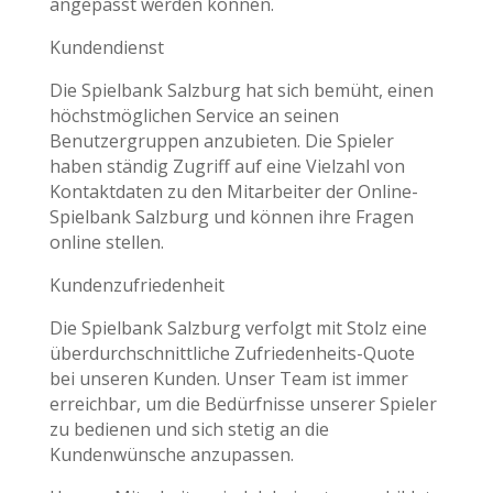
angepasst werden können.
Kundendienst
Die Spielbank Salzburg hat sich bemüht, einen
höchstmöglichen Service an seinen
Benutzergruppen anzubieten. Die Spieler
haben ständig Zugriff auf eine Vielzahl von
Kontaktdaten zu den Mitarbeiter der Online-
Spielbank Salzburg und können ihre Fragen
online stellen.
Kundenzufriedenheit
Die Spielbank Salzburg verfolgt mit Stolz eine
überdurchschnittliche Zufriedenheits-Quote
bei unseren Kunden. Unser Team ist immer
erreichbar, um die Bedürfnisse unserer Spieler
zu bedienen und sich stetig an die
Kundenwünsche anzupassen.