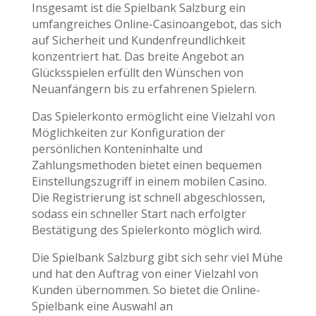
Insgesamt ist die Spielbank Salzburg ein
umfangreiches Online-Casinoangebot, das sich
auf Sicherheit und Kundenfreundlichkeit
konzentriert hat. Das breite Angebot an
Glücksspielen erfüllt den Wünschen von
Neuanfängern bis zu erfahrenen Spielern.
Das Spielerkonto ermöglicht eine Vielzahl von
Möglichkeiten zur Konfiguration der
persönlichen Konteninhalte und
Zahlungsmethoden bietet einen bequemen
Einstellungszugriff in einem mobilen Casino.
Die Registrierung ist schnell abgeschlossen,
sodass ein schneller Start nach erfolgter
Bestätigung des Spielerkonto möglich wird.
Die Spielbank Salzburg gibt sich sehr viel Mühe
und hat den Auftrag von einer Vielzahl von
Kunden übernommen. So bietet die Online-
Spielbank eine Auswahl an