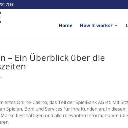
751 7693
Home
How It works?
O
 – Ein Überblick über die
zeiten
s
ertes Online-Casino, das Teil der SpielBank AG ist. Mit Sitz
 an Spielen, Boni und Services für ihre Kunden an. In diesem
r Marke beschäftigen und alle relevanten Informationen übe
eren.