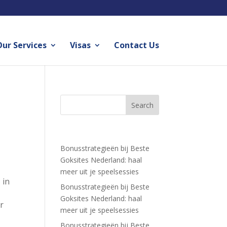
ur Services
Visas
Contact Us
Recent Posts
Bonusstrategieën bij Beste
Goksites Nederland: haal
meer uit je speelsessies
 in
Bonusstrategieën bij Beste
Goksites Nederland: haal
r
meer uit je speelsessies
Bonusstrategieën bij Beste