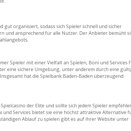
it.
nd gut organisiert, sodass sich Spieler schnell und sicher
 und ansprechend für alle Nutzer. Der Anbieter bemüht s
ahlangebots.
r Spieler mit einer Vielfalt an Spielen, Boni und Services 
ter eine sichere Umgebung, unter anderem durch eine gült
. Insgesamt hat die Spielbank Baden-Baden überzeugend
Spielcasino der Elite und sollte sich jedem Spieler empfehle
 und Services bietet sie eine höchst attraktive Alternative f
ständigen Ablauf zu spielen gibt es auf ihrer Website unter