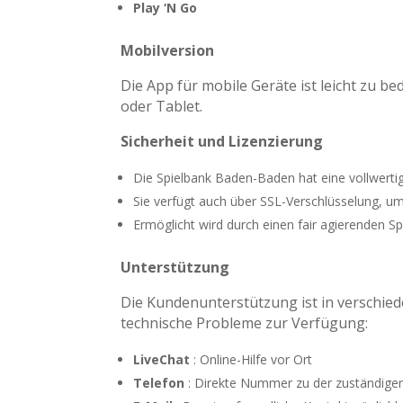
Play ‘N Go
Mobilversion
Die App für mobile Geräte ist leicht zu 
oder Tablet.
Sicherheit und Lizenzierung
Die Spielbank Baden-Baden hat eine vollwerti
Sie verfügt auch über SSL-Verschlüsselung, u
Ermöglicht wird durch einen fair agierenden Spi
Unterstützung
Die Kundenunterstützung ist in verschied
technische Probleme zur Verfügung:
LiveChat
: Online-Hilfe vor Ort
Telefon
: Direkte Nummer zu der zuständige