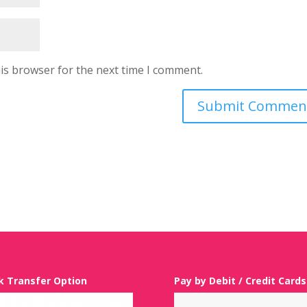
is browser for the next time I comment.
k Transfer Option
Pay by Debit / Credit Cards