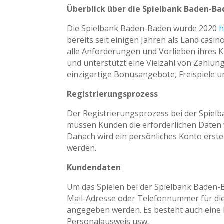
Überblick über die Spielbank Baden-B
Die Spielbank Baden-Baden wurde 2020
h
bereits seit einigen Jahren als Land casino
alle Anforderungen und Vorlieben ihres 
und unterstützt eine Vielzahl von Zahlu
einzigartige Bonusangebote, Freispiele u
Registrierungsprozess
Der Registrierungsprozess bei der Spielb
müssen Kunden die erforderlichen Daten 
Danach wird ein persönliches Konto erste
werden.
Kundendaten
Um das Spielen bei der Spielbank Baden-
Mail-Adresse oder Telefonnummer für di
angegeben werden. Es besteht auch eine 
Personalausweis usw.