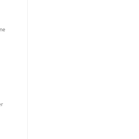
one
er