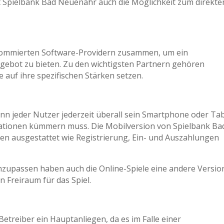
t Spielbank Bad Neuenahr auch die Möglichkeit zum direkt
nommierten Software-Providern zusammen, um ein
ebot zu bieten. Zu den wichtigsten Partnern gehören
e auf ihre spezifischen Stärken setzen.
ann jeder Nutzer jederzeit überall sein Smartphone oder Tab
allationen kümmern muss. Die Mobilversion von Spielbank Ba
nen ausgestattet wie Registrierung, Ein- und Auszahlungen
anzupassen haben auch die Online-Spiele eine andere Versio
n Freiraum für das Spiel.
-Betreiber ein Hauptanliegen, da es im Falle einer