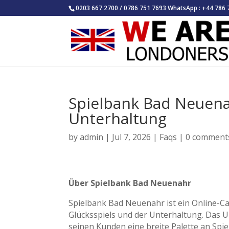
0203 667 2700 / 0786 751 7693 WhatsApp : +44 786 
Spielbank Bad Neuena
Unterhaltung
by
admin
|
Jul 7, 2026
|
Faqs
|
0 comment
Über Spielbank Bad Neuenahr
Spielbank Bad Neuenahr ist ein Online-Ca
Glücksspiels und der Unterhaltung. Das 
seinen Kunden eine breite Palette an Sp