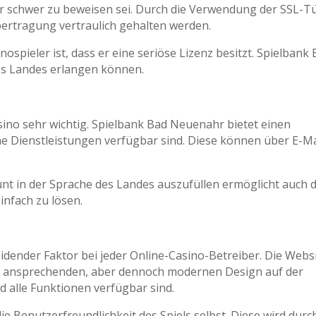
schwer zu beweisen sei. Durch die Verwendung der SSL-T
bertragung vertraulich gehalten werden.
nospieler ist, dass er eine seriöse Lizenz besitzt. Spielbank
es Landes erlangen können.
sino sehr wichtig. Spielbank Bad Neuenahr bietet einen
 Dienstleistungen verfügbar sind. Diese können über E-Ma
t in der Sprache des Landes auszufüllen ermöglicht auch d
infach zu lösen.
eidender Faktor bei jeder Online-Casino-Betreiber. Die Webs
n ansprechenden, aber dennoch modernen Design auf der
nd alle Funktionen verfügbar sind.
die Benutzerfreundlichkeit des Spiels selbst. Diese wird durc