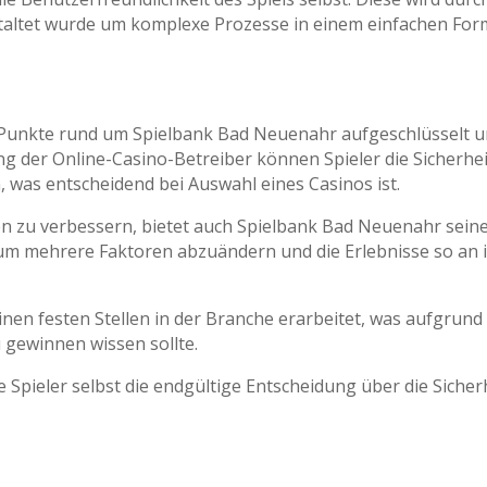
estaltet wurde um komplexe Prozesse in einem einfachen For
en Punkte rund um Spielbank Bad Neuenahr aufgeschlüsselt 
g der Online-Casino-Betreiber können Spieler die Sicherhei
, was entscheidend bei Auswahl eines Casinos ist.
en zu verbessern, bietet auch Spielbank Bad Neuenahr sein
 um mehrere Faktoren abzuändern und die Erlebnisse so an 
einen festen Stellen in der Branche erarbeitet, was aufgrund
u gewinnen wissen sollte.
e Spieler selbst die endgültige Entscheidung über die Sicher