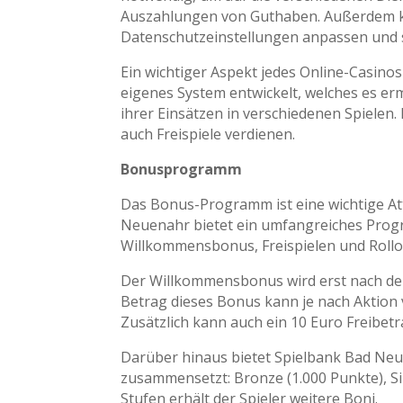
Auszahlungen von Guthaben. Außerdem kan
Datenschutzeinstellungen anpassen und 
Ein wichtiger Aspekt jedes Online-Casino
eigenes System entwickelt, welches es er
ihrer Einsätzen in verschiedenen Spielen
auch Freispiele verdienen.
Bonusprogramm
Das Bonus-Programm ist eine wichtige Att
Neuenahr bietet ein umfangreiches Progr
Willkommensbonus, Freispielen und Rollo
Der Willkommensbonus wird erst nach der
Betrag dieses Bonus kann je nach Aktion v
Zusätzlich kann auch ein 10 Euro Freibet
Darüber hinaus bietet Spielbank Bad Neue
zusammensetzt: Bronze (1.000 Punkte), Sil
Stufen erhält der Spieler weitere Boni.