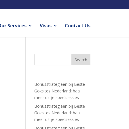
ur Services
Visas
Contact Us
Recent Posts
Bonusstrategieën bij Beste
Goksites Nederland: haal
meer uit je speelsessies
Bonusstrategieën bij Beste
Goksites Nederland: haal
meer uit je speelsessies
Bonusstrategieën bij Beste