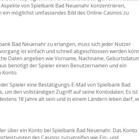
en Aspekte von Spielbank Bad Neuenahr konzentrieren,
 ein möglichst umfassendes Bild des Online-Casinos zu
ank Bad Neuenahr zu erlangen, muss sich jeder Nutzer
svorgang ist einfach und schnell abgeschlossen werden kön
nliche Daten angeben wie Vorname, Nachname, Geburtsdatum
aus benötigt der Spieler einen Benutzernamen und ein
 Konto.
eder Spieler eine Bestätigungs-E-Mail von Spielbank Bad
s, um den vollständigen Zugriff auf seine Kontodaten. Es ist
estens 18 Jahre alt sein und in einem Ländern leben darf, 
eler über ein Konto bei Spielbank Bad Neuenahr. Das Konto 
stleistungen des Casinos zuzugreifen wie Ein- und