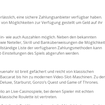
erlässlich, eine sichere Zahlungsanbieter verfügbar haben.
 von Möglichkeiten zur Verfügung gestellt um Geld auf ihr
Ein- wie auch Auszahlen möglich. Neben den bekannten
wie Neteller, Skrill und Banküberweisungen die Möglichkei
vollständige Liste der verfügbaren Zahlungsmethoden kann
t-Einstellungen des Spiels abgerufen werden.
enahr ist breit gefächert und reicht von klassischen
d Baccarat bis hin zu modernen Video-Slot-Maschinen. Zu de
 Deluxe, Starburst, Gonzo’s Quest und Game of Thrones.
io an Live-Casinospiele, bei denen Spieler mit echten
lassische Roulette ist vertreten.