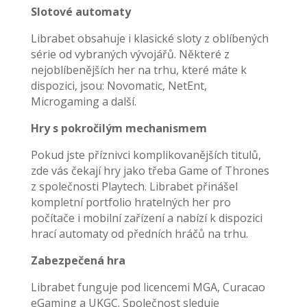
Slotové automaty
Librabet obsahuje i klasické sloty z oblíbených
série od vybraných vývojářů. Některé z
nejoblíbenějších her na trhu, které máte k
dispozici, jsou: Novomatic, NetEnt,
Microgaming a další.
Hry s pokročilým mechanismem
Pokud jste příznivci komplikovanějších titulů,
zde vás čekají hry jako třeba Game of Thrones
z společnosti Playtech. Librabet přinášel
kompletní portfolio hratelných her pro
počítače i mobilní zařízení a nabízí k dispozici
hrací automaty od předních hráčů na trhu.
Zabezpečená hra
Librabet funguje pod licencemi MGA, Curacao
eGaming a UKGC. Společnost sleduje