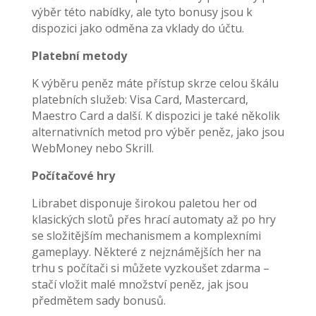
výběr této nabídky, ale tyto bonusy jsou k
dispozici jako odměna za vklady do účtu.
Platební metody
K výběru peněz máte přístup skrze celou škálu
platebních služeb: Visa Card, Mastercard,
Maestro Card a další. K dispozici je také několik
alternativních metod pro výběr peněz, jako jsou
WebMoney nebo Skrill.
Počítačové hry
Librabet disponuje širokou paletou her od
klasických slotů přes hrací automaty až po hry
se složitějším mechanismem a komplexními
gameplayy. Některé z nejznámějších her na
trhu s počítači si můžete vyzkoušet zdarma –
stačí vložit malé množství peněz, jak jsou
předmětem sady bonusů.