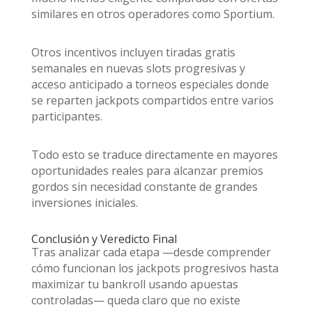
similares en otros operadores como Sportium.
Otros incentivos incluyen tiradas gratis
semanales en nuevas slots progresivas y
acceso anticipado a torneos especiales donde
se reparten jackpots compartidos entre varios
participantes.
Todo esto se traduce directamente en mayores
oportunidades reales para alcanzar premios
gordos sin necesidad constante d​e grandes
inversiones iniciales.
Conclusión y Veredicto Final
Tras analizar cada etapa —desde comprender
cómo funcionan los jackpots progresivos hasta
maximizar tu bankroll usando apuestas
controladas— queda claro que no existe