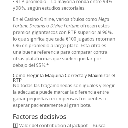
• RTP promedio – La mayoría ronda entre 94 %
y 98 %, según estudios sectoriales.
En el Casino Online, varios títulos como
Mega
Fortune Dreams
o
Divine Fortune
ofrecen estos
premios gigantescos con RTP superior al 96 %,
lo que significa que cada €100 jugados retornan
€96 en promedio a largo plazo. Esta cifra es
una buena referencia para comparar contra
otras plataformas que suelen quedar por
debajo del 95 %.*
Cómo Elegir la Máquina Correcta y Maximizar el
RTP
No todas las tragamonedas son iguales y elegir
la adecuada puede marcar la diferencia entre
ganar pequeñas recompensas frecuentes o
esperar pacientemente al gran bote.
Factores decisivos
1️⃣ Valor del contribution al jackpot – Busca