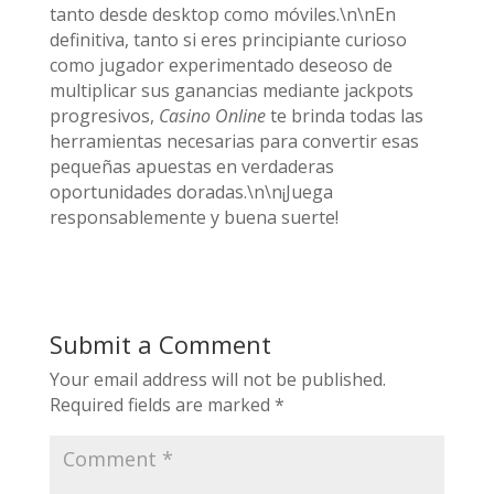
tanto desde desktop como móviles.\n\nEn
definitiva, tanto si eres principiante curioso
como jugador experimentado deseoso de
multiplicar sus ganancias mediante jackpots
progresivos,
Casino Online
te brinda todas las
herramientas necesarias para convertir esas
pequeñas apuestas en verdaderas
oportunidades doradas.\n\n¡Juega
responsablemente y buena suerte!
Submit a Comment
Your email address will not be published.
Required fields are marked
*