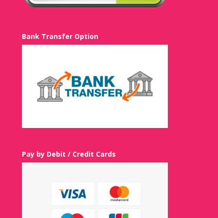
Bank Transfer Option
Pay by Debit / Credit Cards