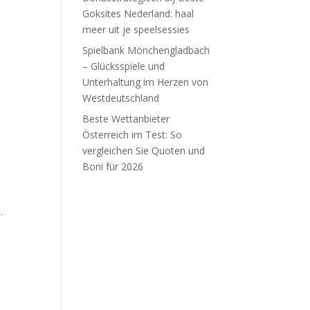
Goksites Nederland: haal
meer uit je speelsessies
Spielbank Mönchengladbach
– Glücksspiele und
Unterhaltung im Herzen von
Westdeutschland
Beste Wettanbieter
Österreich im Test: So
vergleichen Sie Quoten und
Boni für 2026
Recent Comments
.