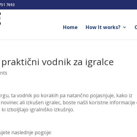
751 7693
Home
How It works?
O
 praktični vodnik za igralce
nts
gu, ta vodnik po korakih pa natančno pojasnjuje, kako iz
e novinec ali izkušen igralec, boste našli koristne informacije
 ki izboljšajo igralniško izkušnjo.
ujete naslednje pogoje: