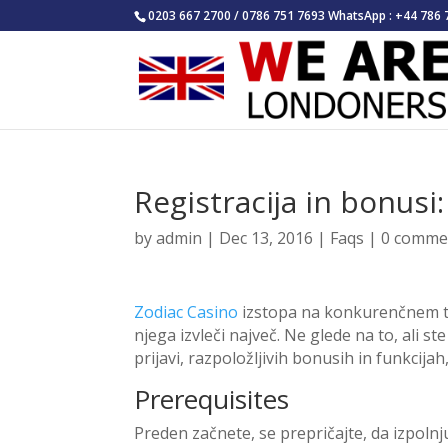
0203 667 2700 / 0786 751 7693 WhatsApp : +44 786 
Registracija in bonusi:
by
admin
|
Dec 13, 2016
|
Faqs
|
0 comme
Zodiac Casino
izstopa na konkurenčnem tr
njega izvleči največ. Ne glede na to, ali st
prijavi, razpoložljivih bonusih in funkcijah,
Prerequisites
Preden začnete, se prepričajte, da izpolnj