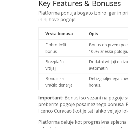
Key Features & Bonuses
Platforma ponuja bogato izbiro iger in p
in njihove pogoje:
Vrsta bonusa
Opis
Dobrodošli
Bonus ob prvem pol
bonus
100% zneska pologa
Brezplačni
Dodatni vrtljaji na izb
vrtljaji
avtomatih.
Bonusi za
Del izgubljenega zne
vračilo denarja
bonus.
Important:
Bonusi so vezani na pogoje st
preberite pogoje posameznega bonusa. Pra
licenco Curacao (kot je ta) lahko veljajo 
Platforma deluje kot progresivna spletna