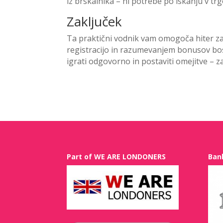
iz brskalnika – ni potrebe po iskanju v trg
Zaključek
Ta praktični vodnik vam omogoča hiter z
registracijo in razumevanjem bonusov boste
igrati odgovorno in postaviti omejitve – 
Part of WE ARE LONDONERS
Ban