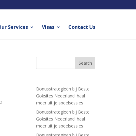
ur Services
Visas
Contact Us
Recent Posts
Bonusstrategieën bij Beste
Goksites Nederland: haal
 o
meer uit je speelsessies
Bonusstrategieën bij Beste
Goksites Nederland: haal
meer uit je speelsessies
Bonusstrategieën bij Beste