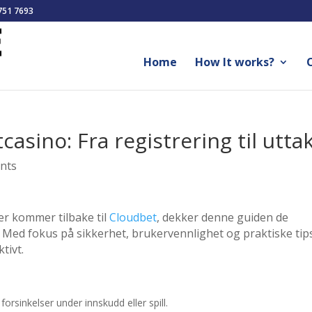
751 7693
Home
How It works?
O
casino: Fra registrering til utta
nts
er kommer tilbake til
Cloudbet
, dekker denne guiden de
. Med fokus på sikkerhet, brukervennlighet og praktiske tip
tivt.
forsinkelser under innskudd eller spill.