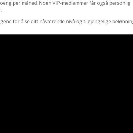
 poeng per måned. Noen VIP-medlemmer får også personlig
.
ngene for å se ditt nåværende nivå og tilgjengelige belønnin