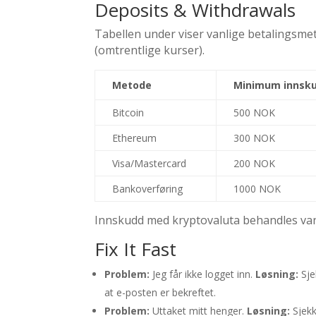
Deposits & Withdrawals
Tabellen under viser vanlige betalingsm
(omtrentlige kurser).
Metode
Minimum innsk
Bitcoin
500 NOK
Ethereum
300 NOK
Visa/Mastercard
200 NOK
Bankoverføring
1000 NOK
Innskudd med kryptovaluta behandles vanli
Fix It Fast
Problem:
Jeg får ikke logget inn.
Løsning:
Sje
at e-posten er bekreftet.
Problem:
Uttaket mitt henger.
Løsning:
Sjekk