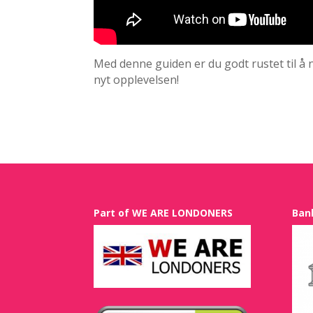
Med denne guiden er du godt rustet til å n
nyt opplevelsen!
Part of WE ARE LONDONERS
Ban