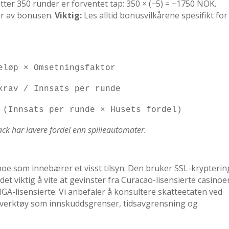
tter 350 runder er forventet tap: 350 × (−5) = −1750 NOK.
er av bonusen.
Viktig:
Les alltid bonusvilkårene spesifikt for
eløp × Omsetningsfaktor
krav / Innsats per runde
 (Innsats per runde × Husets fordel)
jack har lavere fordel enn spilleautomater.
noe som innebærer et visst tilsyn. Den bruker SSL-krypterin
 det viktig å vite at gevinster fra Curacao-lisensierte casinoe
MGA-lisensierte. Vi anbefaler å konsultere skatteetaten ved
ed verktøy som innskuddsgrenser, tidsavgrensning og