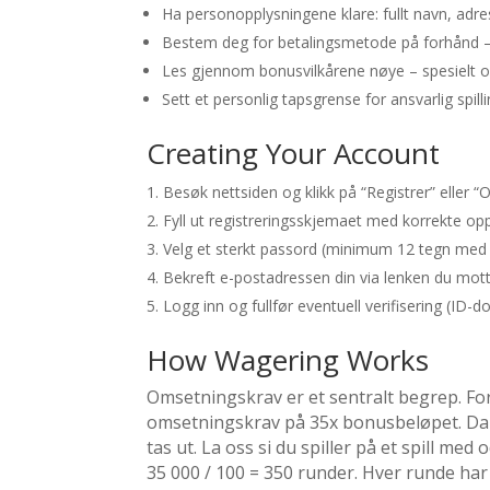
Ha personopplysningene klare: fullt navn, ad
Bestem deg for betalingsmetode på forhånd – 
Les gjennom bonusvilkårene nøye – spesielt om
Sett et personlig tapsgrense for ansvarlig spilli
Creating Your Account
Besøk nettsiden og klikk på “Registrer” eller “
Fyll ut registreringsskjemaet med korrekte op
Velg et sterkt passord (minimum 12 tegn med t
Bekreft e-postadressen din via lenken du mott
Logg inn og fullfør eventuell verifisering (ID-d
How Wagering Works
Omsetningskrav er et sentralt begrep. F
omsetningskrav på 35x bonusbeløpet. Da 
tas ut. La oss si du spiller på et spill me
35 000 / 100 = 350 runder. Hver runde har 