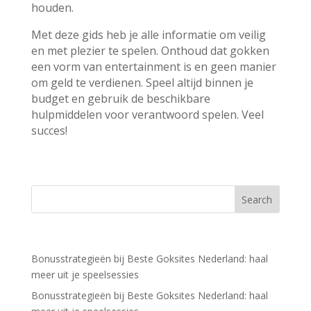
houden.
Met deze gids heb je alle informatie om veilig
en met plezier te spelen. Onthoud dat gokken
een vorm van entertainment is en geen manier
om geld te verdienen. Speel altijd binnen je
budget en gebruik de beschikbare
hulpmiddelen voor verantwoord spelen. Veel
succes!
Recent Posts
Bonusstrategieën bij Beste Goksites Nederland: haal
meer uit je speelsessies
Bonusstrategieën bij Beste Goksites Nederland: haal