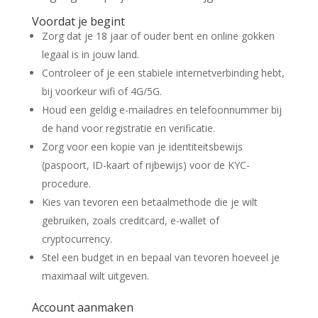
Voordat je begint
Zorg dat je 18 jaar of ouder bent en online gokken
legaal is in jouw land.
Controleer of je een stabiele internetverbinding hebt,
bij voorkeur wifi of 4G/5G.
Houd een geldig e-mailadres en telefoonnummer bij
de hand voor registratie en verificatie.
Zorg voor een kopie van je identiteitsbewijs
(paspoort, ID-kaart of rijbewijs) voor de KYC-
procedure.
Kies van tevoren een betaalmethode die je wilt
gebruiken, zoals creditcard, e-wallet of
cryptocurrency.
Stel een budget in en bepaal van tevoren hoeveel je
maximaal wilt uitgeven.
Account aanmaken