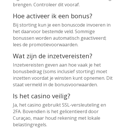
brengen. Controleer dit vooraf.
Hoe activeer ik een bonus?
Bij storting kun je een bonuscode invoeren in
het daarvoor bestemde veld. Sommige
bonussen worden automatisch geactiveerd;
lees de promotievoorwaarden.
Wat zijn de inzetvereisten?
Inzetvereisten geven aan hoe vaak je het
bonusbedrag (soms inclusief storting) moet
inzetten voordat je winsten kunt opnemen. Dit
staat vermeld in de bonusvoorwaarden.
Is het casino veilig?
Ja, het casino gebruikt SSL-versleuteling en
2FA. Bovendien is het gelicentieerd door
Curaçao, maar houd rekening met lokale
belastingregels.