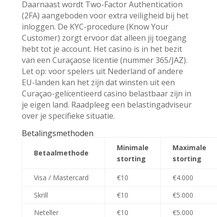
Daarnaast wordt Two-Factor Authentication
(2FA) aangeboden voor extra veiligheid bij het
inloggen. De KYC-procedure (Know Your
Customer) zorgt ervoor dat alleen jij toegang
hebt tot je account. Het casino is in het bezit
van een Curaçaose licentie (nummer 365/JAZ).
Let op: voor spelers uit Nederland of andere
EU-landen kan het zijn dat winsten uit een
Curaçao-gelicentieerd casino belastbaar zijn in
je eigen land. Raadpleeg een belastingadviseur
over je specifieke situatie.
Betalingsmethoden
Minimale
Maximale
Betaalmethode
storting
storting
Visa / Mastercard
€10
€4.000
Skrill
€10
€5.000
Neteller
€10
€5.000