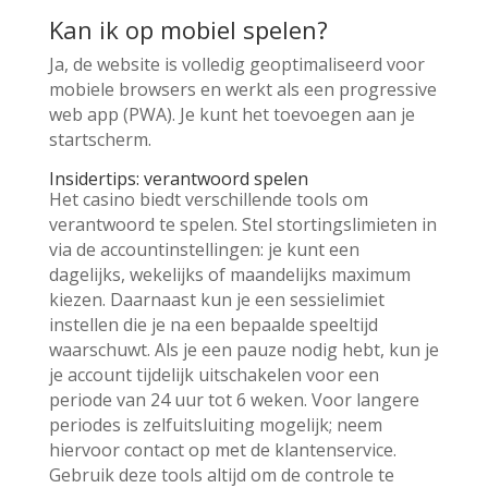
Kan ik op mobiel spelen?
Ja, de website is volledig geoptimaliseerd voor
mobiele browsers en werkt als een progressive
web app (PWA). Je kunt het toevoegen aan je
startscherm.
Insidertips: verantwoord spelen
Het casino biedt verschillende tools om
verantwoord te spelen. Stel stortingslimieten in
via de accountinstellingen: je kunt een
dagelijks, wekelijks of maandelijks maximum
kiezen. Daarnaast kun je een sessielimiet
instellen die je na een bepaalde speeltijd
waarschuwt. Als je een pauze nodig hebt, kun je
je account tijdelijk uitschakelen voor een
periode van 24 uur tot 6 weken. Voor langere
periodes is zelfuitsluiting mogelijk; neem
hiervoor contact op met de klantenservice.
Gebruik deze tools altijd om de controle te