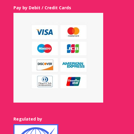
Pay by Debit / Credit Cards
Regulated by