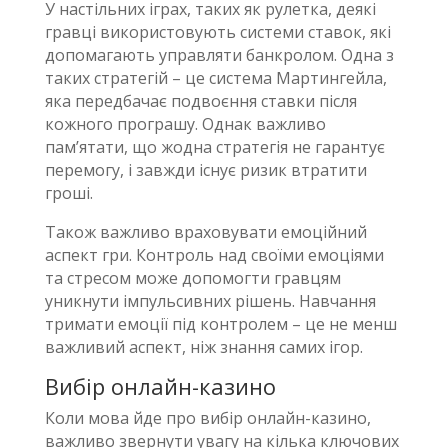
У настільних іграх, таких як рулетка, деякі
гравці використовують системи ставок, які
допомагають управляти банкролом. Одна з
таких стратегій – це система Мартингейла,
яка передбачає подвоєння ставки після
кожного програшу. Однак важливо
пам’ятати, що жодна стратегія не гарантує
перемогу, і завжди існує ризик втратити
гроші.
Також важливо враховувати емоційний
аспект гри. Контроль над своїми емоціями
та стресом може допомогти гравцям
уникнути імпульсивних рішень. Навчання
тримати емоції під контролем – це не менш
важливий аспект, ніж знання самих ігор.
Вибір онлайн-казино
Коли мова йде про вибір онлайн-казино,
важливо звернути увагу на кілька ключових