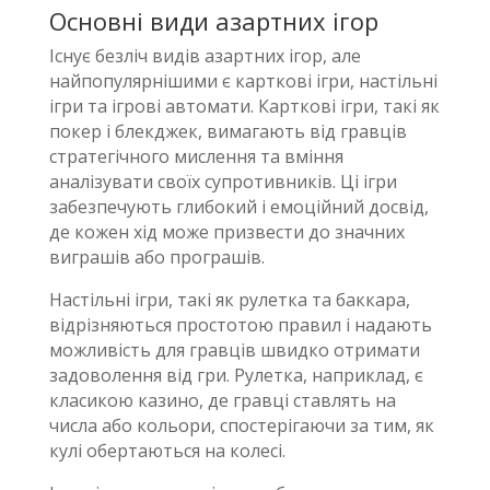
Основні види азартних ігор
Існує безліч видів азартних ігор, але
найпопулярнішими є карткові ігри, настільні
ігри та ігрові автомати. Карткові ігри, такі як
покер і блекджек, вимагають від гравців
стратегічного мислення та вміння
аналізувати своїх супротивників. Ці ігри
забезпечують глибокий і емоційний досвід,
де кожен хід може призвести до значних
виграшів або програшів.
Настільні ігри, такі як рулетка та баккара,
відрізняються простотою правил і надають
можливість для гравців швидко отримати
задоволення від гри. Рулетка, наприклад, є
класикою казино, де гравці ставлять на
числа або кольори, спостерігаючи за тим, як
кулі обертаються на колесі.