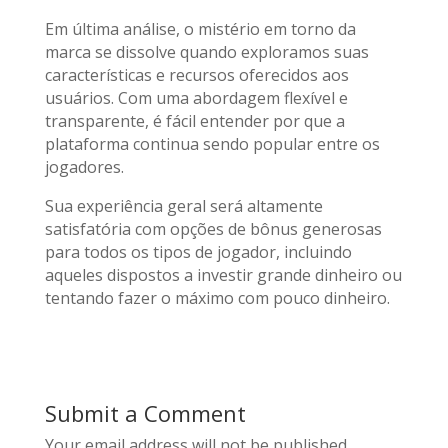
Em última análise, o mistério em torno da
marca se dissolve quando exploramos suas
características e recursos oferecidos aos
usuários. Com uma abordagem flexível e
transparente, é fácil entender por que a
plataforma continua sendo popular entre os
jogadores.
Sua experiência geral será altamente
satisfatória com opções de bônus generosas
para todos os tipos de jogador, incluindo
aqueles dispostos a investir grande dinheiro ou
tentando fazer o máximo com pouco dinheiro.
Submit a Comment
Your email address will not be published.