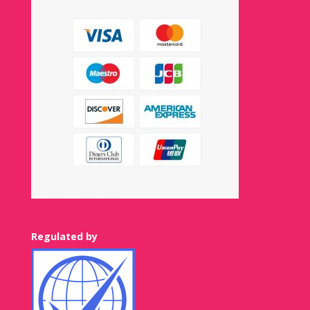
Regulated by