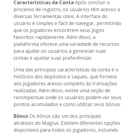
Características da Conta
Após concluir o
processo de registro, os usuários têm acesso a
diversas ferramentas úteis. A interface do
usuário é simples e fácil de navegar, permitindo
que os jogadores encontrem seus jogos
favoritos rapidamente. Além disso, a
plataforma oferece uma variedade de recursos
para ajudar os usuários a gerenciar suas
contas e ajustar suas preferências.
Uma das principais características da conta é o
histórico dos depósitos e saques, que fornece
aos jogadores acesso completo às transações
realizadas. Além disso, existe uma seção de
recompensas onde os usuários podem ver seus
pontos acumulados e como utilizar seus bônus.
Bônus
Os bônus são um dos principais
atrativos do Magius. Existem diferentes opções
disponíveis para todos os jogadores, incluindo