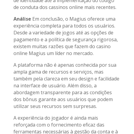
de identidade até a implementação do código
de conduta dos cassinos online mais recentes.
Análise
Em conclusão, o Magius oferece uma
experiência completa para todos os usuários.
Desde a variedade de jogos até as opções de
pagamento e a política de segurança rigorosa,
existem muitas razões que fazem do casino
online Magius um líder no mercado.
A plataforma não é apenas conhecida por sua
ampla gama de recursos e serviços, mas
também pela clareza em seu design e facilidade
na interface de usuário. Além disso, a
abordagem transparente para as condições
dos bônus garante aos usuários que podem
utilizar seus recursos sem surpresas.
A experiência do jogador é ainda mais
reforçada com o fornecimento eficaz das
ferramentas necessárias à gestão da conta e à