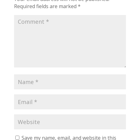
Required fields are marked
*
Save my name, email, and website in this