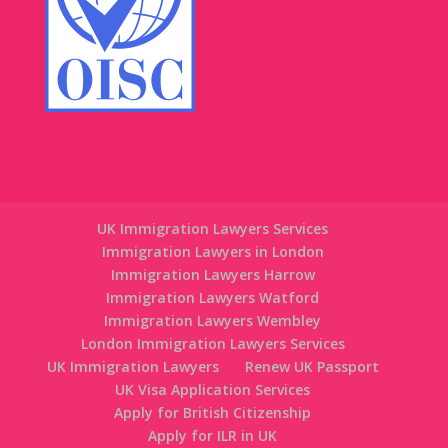
UK Immigration Lawyers Services
Immigration Lawyers in London
Immigration Lawyers Harrow
Immigration Lawyers Watford
Immigration Lawyers Wembley
London Immigration Lawyers Services
UK Immigration Lawyers
Renew UK Passport
UK Visa Application Services
Apply for British Citizenship
Apply for ILR in UK