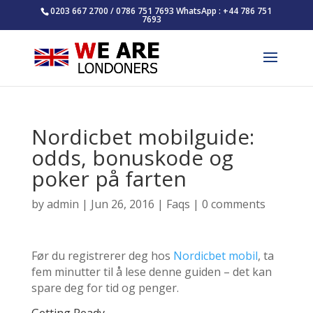
0203 667 2700 / 0786 751 7693 WhatsApp : +44 786 751
7693
Nordicbet mobilguide:
odds, bonuskode og
poker på farten
by
admin
|
Jun 26, 2016
|
Faqs
|
0 comments
Før du registrerer deg hos
Nordicbet mobil
, ta
fem minutter til å lese denne guiden – det kan
spare deg for tid og penger.