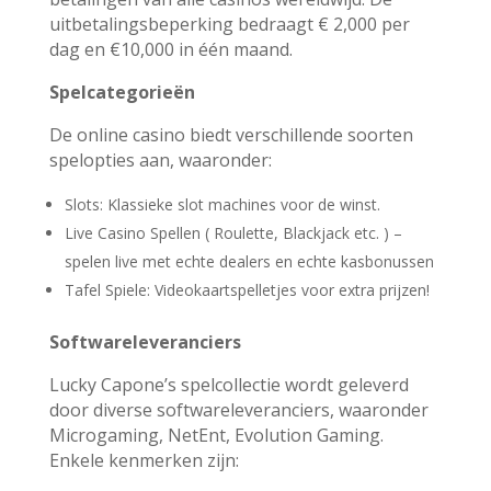
uitbetalingsbeperking bedraagt € 2,000 per
dag en €10,000 in één maand.
Spelcategorieën
De online casino biedt verschillende soorten
spelopties aan, waaronder:
Slots: Klassieke slot machines voor de winst.
Live Casino Spellen ( Roulette, Blackjack etc. ) –
spelen live met echte dealers en echte kasbonussen
Tafel Spiele: Videokaartspelletjes voor extra prijzen!
Softwareleveranciers
Lucky Capone’s spelcollectie wordt geleverd
door diverse softwareleveranciers, waaronder
Microgaming, NetEnt, Evolution Gaming.
Enkele kenmerken zijn: