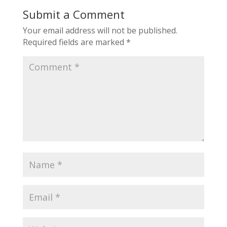
Submit a Comment
Your email address will not be published.
Required fields are marked
*