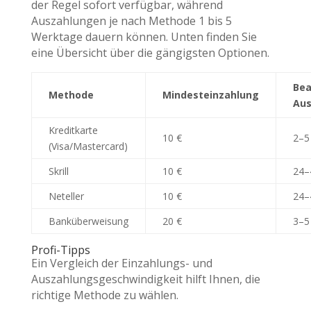
der Regel sofort verfügbar, während
Auszahlungen je nach Methode 1 bis 5
Werktage dauern können. Unten finden Sie
eine Übersicht über die gängigsten Optionen.
Bea
Methode
Mindesteinzahlung
Aus
Kreditkarte
10 €
2–5
(Visa/Mastercard)
Skrill
10 €
24–
Neteller
10 €
24–
Banküberweisung
20 €
3–5
Profi-Tipps
Ein Vergleich der Einzahlungs- und
Auszahlungsgeschwindigkeit hilft Ihnen, die
richtige Methode zu wählen.