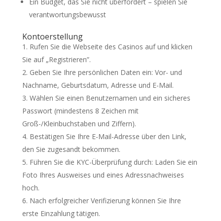
Ein Budget, das Sie nicht überfordert – spielen Sie
verantwortungsbewusst
Kontoerstellung
Rufen Sie die Webseite des Casinos auf und klicken
Sie auf „Registrieren”.
Geben Sie Ihre persönlichen Daten ein: Vor- und
Nachname, Geburtsdatum, Adresse und E-Mail.
Wählen Sie einen Benutzernamen und ein sicheres
Passwort (mindestens 8 Zeichen mit
Groß-/Kleinbuchstaben und Ziffern).
Bestätigen Sie Ihre E-Mail-Adresse über den Link,
den Sie zugesandt bekommen.
Führen Sie die KYC-Überprüfung durch: Laden Sie ein
Foto Ihres Ausweises und eines Adressnachweises
hoch.
Nach erfolgreicher Verifizierung können Sie Ihre
erste Einzahlung tätigen.