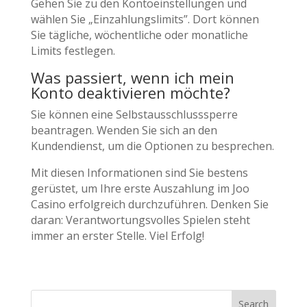
Gehen Sie zu den Kontoeinstellungen und
wählen Sie „Einzahlungslimits”. Dort können
Sie tägliche, wöchentliche oder monatliche
Limits festlegen.
Was passiert, wenn ich mein
Konto deaktivieren möchte?
Sie können eine Selbstausschlusssperre
beantragen. Wenden Sie sich an den
Kundendienst, um die Optionen zu besprechen.
Mit diesen Informationen sind Sie bestens
gerüstet, um Ihre erste Auszahlung im Joo
Casino erfolgreich durchzuführen. Denken Sie
daran: Verantwortungsvolles Spielen steht
immer an erster Stelle. Viel Erfolg!