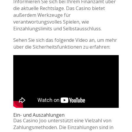
Informieren Sie sich bei Ihrem Finanzamt über
die aktuelle Rechtslage. Das Casino bietet
außerdem Werkzeuge für
verantwortungsvolles Spielen, wie
Einzahlungslimits und Selbstausschluss.
Sehen Sie sich das folgende Video an, um mehr
über die Sicherheitsfunktionen zu erfahren:
Ein- und Auszahlungen
Das Casino Joo unterstützt eine Vielzahl von
Zahlungsmethoden. Die Einzahlungen sind in