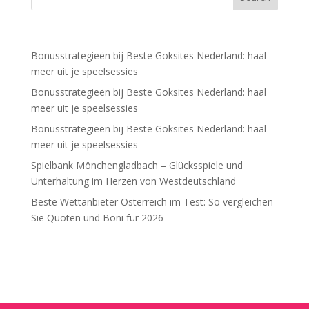
Recent Posts
Bonusstrategieën bij Beste Goksites Nederland: haal
meer uit je speelsessies
Bonusstrategieën bij Beste Goksites Nederland: haal
meer uit je speelsessies
Bonusstrategieën bij Beste Goksites Nederland: haal
meer uit je speelsessies
Spielbank Mönchengladbach – Glücksspiele und
Unterhaltung im Herzen von Westdeutschland
Beste Wettanbieter Österreich im Test: So vergleichen
Sie Quoten und Boni für 2026
Recent Comments