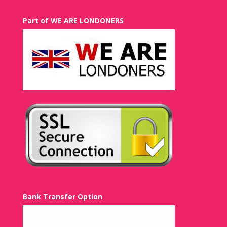
Part of WE ARE LONDONERS
Bank Transfer Option