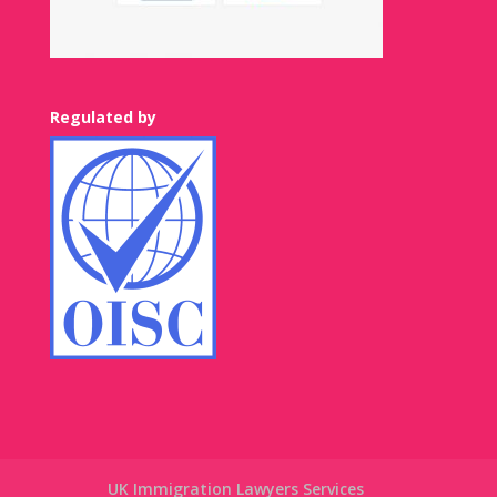
Regulated by
UK Immigration Lawyers Services