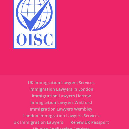
UK Immigration Lawyers Services
Immigration Lawyers in London
Immigration Lawyers Harrow
Immigration Lawyers Watford
Immigration Lawyers Wembley
London Immigration Lawyers Services
UK Immigration Lawyers
Renew UK Passport
UK Visa Application Services