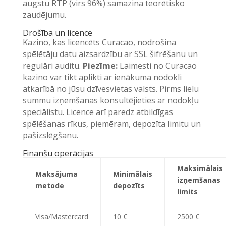
augstu RTP (virs 96%) samazina teorētisko
zaudējumu.
Drošība un licence
Kazino, kas licencēts Curacao, nodrošina
spēlētāju datu aizsardzību ar SSL šifrēšanu un
regulāri auditu.
Piezīme:
Laimesti no Curacao
kazino var tikt aplikti ar ienākuma nodokli
atkarībā no jūsu dzīvesvietas valsts. Pirms lielu
summu izņemšanas konsultējieties ar nodokļu
speciālistu. Licence arī paredz atbildīgas
spēlēšanas rīkus, piemēram, depozīta limitu un
pašizslēgšanu.
Finanšu operācijas
Maksimālais
Maksājuma
Minimālais
izņemšanas
metode
depozīts
limits
Visa/Mastercard
10 €
2500 €