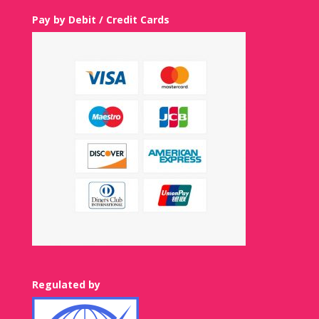
Pay by Debit / Credit Cards
Regulated by