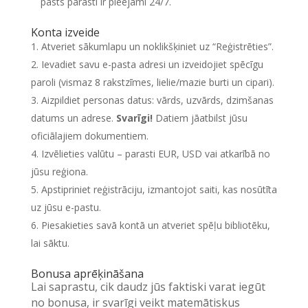
pasts parasti ir pieejami 24/7.
Konta izveide
Atveriet sākumlapu un noklikšķiniet uz “Reģistrēties”.
Ievadiet savu e-pasta adresi un izveidojiet spēcīgu
paroli (vismaz 8 rakstzīmes, lielie/mazie burti un cipari).
Aizpildiet personas datus: vārds, uzvārds, dzimšanas
datums un adrese.
Svarīgi!
Datiem jāatbilst jūsu
oficiālajiem dokumentiem.
Izvēlieties valūtu – parasti EUR, USD vai atkarībā no
jūsu reģiona.
Apstipriniet reģistrāciju, izmantojot saiti, kas nosūtīta
uz jūsu e-pastu.
Piesakieties savā kontā un atveriet spēļu bibliotēku,
lai sāktu.
Bonusa aprēķināšana
Lai saprastu, cik daudz jūs faktiski varat iegūt
no bonusa, ir svarīgi veikt matemātiskus