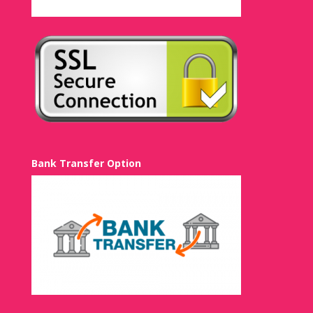
Bank Transfer Option