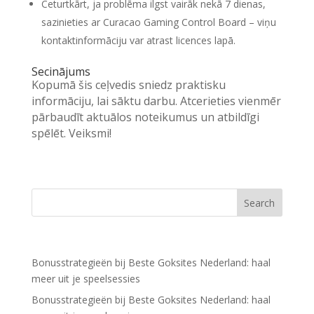
Ceturtkārt, ja problēma ilgst vairāk nekā 7 dienas,
sazinieties ar Curacao Gaming Control Board – viņu
kontaktinformāciju var atrast licences lapā.
Secinājums
Kopumā šis ceļvedis sniedz praktisku
informāciju, lai sāktu darbu. Atcerieties vienmēr
pārbaudīt aktuālos noteikumus un atbildīgi
spēlēt. Veiksmi!
Recent Posts
Bonusstrategieën bij Beste Goksites Nederland: haal
meer uit je speelsessies
Bonusstrategieën bij Beste Goksites Nederland: haal