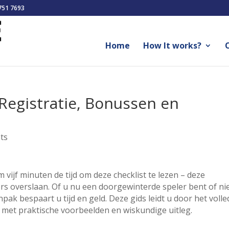
751 7693
Home
How It works?
O
 Registratie, Bonussen en
ts
m vijf minuten de tijd om deze checklist te lezen – deze
rs overslaan. Of u nu een doorgewinterde speler bent of n
npak bespaart u tijd en geld. Deze gids leidt u door het volle
, met praktische voorbeelden en wiskundige uitleg.