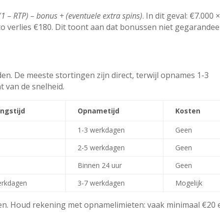
 (1 – RTP) – bonus + (eventuele extra spins)
. In dit geval: €7.000 
to verlies €180. Dit toont aan dat bonussen niet gegarande
en. De meeste stortingen zijn direct, terwijl opnames 1-3
 van de snelheid.
ingstijd
Opnametijd
Kosten
1-3 werkdagen
Geen
2-5 werkdagen
Geen
Binnen 24 uur
Geen
erkdagen
3-7 werkdagen
Mogelijk
ten. Houd rekening met opnamelimieten: vaak minimaal €20 