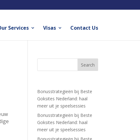
ur Services
Visas
Contact Us
Recent Posts
Bonusstrategieën bij Beste
Goksites Nederland: haal
meer uit je speelsessies
ieuw
Bonusstrategieën bij Beste
dige
Goksites Nederland: haal
meer uit je speelsessies
Bonusstrategieën bij Beste