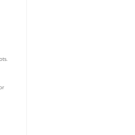
ots.
or