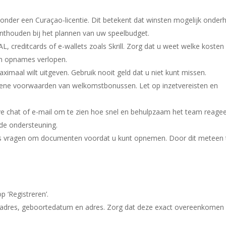
t onder een Curaçao-licentie. Dit betekent dat winsten mogelijk onder
onthouden bij het plannen van uw speelbudget.
, creditcards of e-wallets zoals Skrill. Zorg dat u weet welke kosten
en opnames verlopen.
ximaal wilt uitgeven. Gebruik nooit geld dat u niet kunt missen.
ene voorwaarden van welkomstbonussen. Let op inzetvereisten en
live chat of e-mail om te zien hoe snel en behulpzaam het team reagee
 de ondersteuning.
o’s vragen om documenten voordat u kunt opnemen. Door dit meteen 
p ‘Registreren’.
iladres, geboortedatum en adres. Zorg dat deze exact overeenkomen