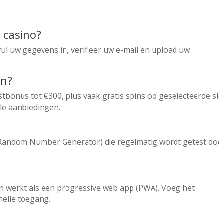
t casino?
 vul uw gegevens in, verifieer uw e-mail en upload uw
en?
bonus tot €300, plus vaak gratis spins op geselecteerde sl
le aanbiedingen.
(Random Number Generator) die regelmatig wordt getest do
 en werkt als een progressive web app (PWA). Voeg het
nelle toegang.