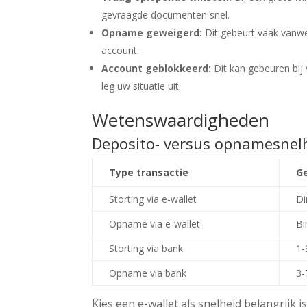
gevraagde documenten snel.
Opname geweigerd:
Dit gebeurt vaak vanwe
account.
Account geblokkeerd:
Dit kan gebeuren bij
leg uw situatie uit.
Wetenswaardigheden
Deposito- versus opnamesnel
Type transactie
Ge
Storting via e-wallet
Di
Opname via e-wallet
Bi
Storting via bank
1-
Opname via bank
3-
Kies een e-wallet als snelheid belangrijk is