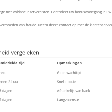
ge niet voldane inzetvereisten. Controleer uw bonusvoortgang in uw
 vermoeden van fraude. Neem direct contact op met de klantenservic
heid vergeleken
middelde tijd
Opmerkingen
rect
Geen wachttijd
nnen 24 uur
Snelle optie
3 dagen
Afhankelijk van bank
7 dagen
Langzaamste
.