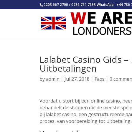
0203 667 2700 / 0786 751 7693 WhatsApp : +44 786 
Lalabet Casino Gids –
Uitbetalingen
by
admin
|
Jul 27, 2018
|
Faqs
|
0 commen
Voordat u stort bij een online casino, nee
behandelt de stappen die de meeste spele
bij lalabet casino, een gestructureerde aa
proces, van voorbereiding tot uitbetaling