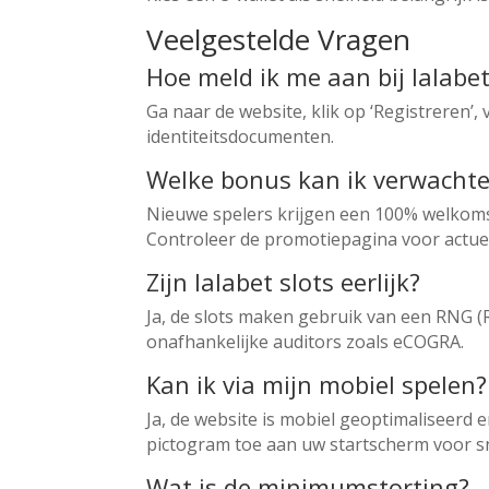
Veelgestelde Vragen
Hoe meld ik me aan bij lalabe
Ga naar de website, klik op ‘Registreren’,
identiteitsdocumenten.
Welke bonus kan ik verwacht
Nieuwe spelers krijgen een 100% welkomst
Controleer de promotiepagina voor actue
Zijn lalabet slots eerlijk?
Ja, de slots maken gebruik van een RNG 
onafhankelijke auditors zoals eCOGRA.
Kan ik via mijn mobiel spelen?
Ja, de website is mobiel geoptimaliseerd
pictogram toe aan uw startscherm voor s
Wat is de minimumstorting?