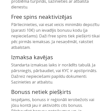
problēma turpinās, sazinieties ar atbalsta
dienestu.
Free spins neaktivizējas
Pārliecinieties, vai esat veicis minimālo depozītu
(parasti 10€) un ievadījis bonusu kodu (ja
nepieciešams). Daži free spins tiek piešķirti tikai
pēc pirmās iemaksas. Ja nesaņēmāt, rakstiet
atbalstam.
Izmaksa kavējas
Standarta izmaksas laiks ir norādīts tabulā. Ja
pārsniegts, pārbaudiet, vai KYC ir apstiprināts.
Dažreiz nepieciešami papildu dokumenti.
Sazinieties ar atbalstu.
Bonuss netiek piešķirts
Iespējams, bonuss ir reģionāli ierobežots vai
jūsu kontā jau ir aktivizēts cits bonuss.