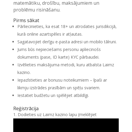
matemātiku, drošību, maksājumiem un
problēmu risināšanu.
Pirms sākat
Pārliecinieties, ka esat 18+ un atrodaties jurisdikcijā,
kurā online azartspēles ir atļautas.
Sagatavojiet derīgu e-pasta adresi un mobilo tālruni.
Jums būs nepieciešams personu apliecinošs
dokuments (pase, ID karte) KYC pārbaudei.
Izvēlieties maksājuma metodi, kuru atbalsta Laimz
kazino.
Iepazīstieties ar bonusu noteikumiem – īpaši ar
likmju izstrādes prasībām un spēļu svariem.
Iestatiet budžetu un spēlējiet atbildīgi.
Reģistrācija
Dodieties uz Laimz kazino lapu (meklējiet