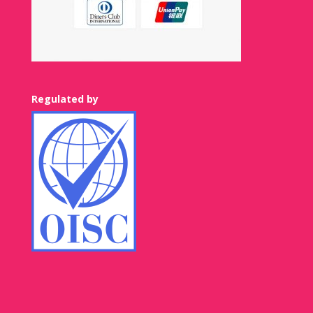
Regulated by