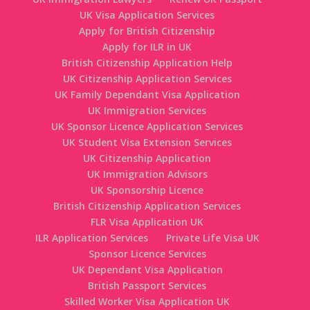
UK Visa Application Services
Apply for British Citizenship
Apply for ILR in UK
British Citizenship Application Help
UK Citizenship Application Services
UK Family Dependant Visa Application
UK Immigration Services
UK Sponsor Licence Application Services
UK Student Visa Extension Services
UK Citizenship Application
UK Immigration Advisors
UK Sponsorship Licence
British Citizenship Application Services
FLR Visa Application UK
ILR Application Services
Private Life Visa UK
Sponsor Licence Services
UK Dependant Visa Application
British Passport Services
Skilled Worker Visa Application UK