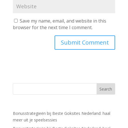
Save my name, email, and website in this
browser for the next time I comment.
Recent Posts
Bonusstrategieën bij Beste Goksites Nederland: haal
meer uit je speelsessies