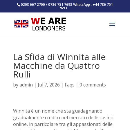
0203 667 2700 / 0786 751 7693 WhatsApp : +44 786 751
7693
La Sfida di Winnita alle
Macchine da Quattro
Rulli
by
admin
|
Jul 7, 2026
|
Faqs
|
0 comments
Winnita è un nome che sta guadagnando
gradualmente credito nel mercato delle casinò
online, in particolare tra gli appassionati delle