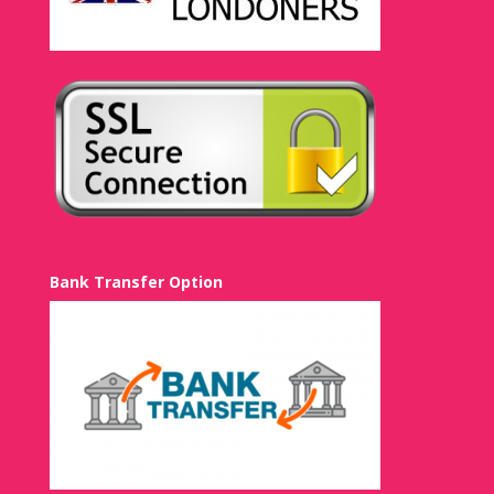
Bank Transfer Option