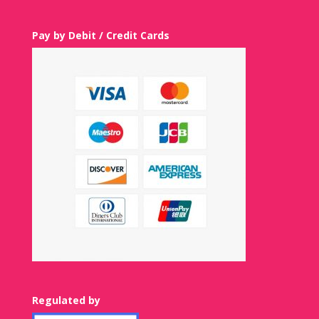
Pay by Debit / Credit Cards
Regulated by