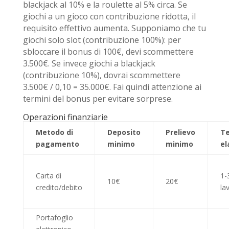
blackjack al 10% e la roulette al 5% circa. Se
giochi a un gioco con contribuzione ridotta, il
requisito effettivo aumenta. Supponiamo che tu
giochi solo slot (contribuzione 100%): per
sbloccare il bonus di 100€, devi scommettere
3.500€. Se invece giochi a blackjack
(contribuzione 10%), dovrai scommettere
3.500€ / 0,10 = 35.000€. Fai quindi attenzione ai
termini del bonus per evitare sorprese.
Operazioni finanziarie
Metodo di
Deposito
Prelievo
Te
pagamento
minimo
minimo
el
Carta di
1-
10€
20€
credito/debito
la
Portafoglio