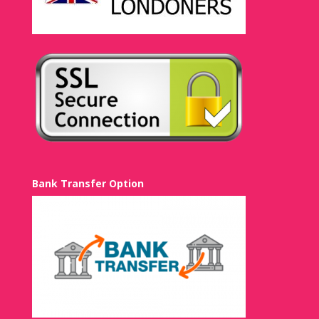
Bank Transfer Option