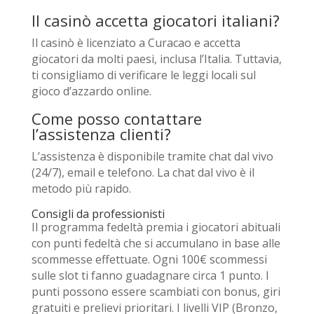
Il casinò accetta giocatori italiani?
Il casinò è licenziato a Curacao e accetta
giocatori da molti paesi, inclusa l’Italia. Tuttavia,
ti consigliamo di verificare le leggi locali sul
gioco d’azzardo online.
Come posso contattare
l’assistenza clienti?
L’assistenza è disponibile tramite chat dal vivo
(24/7), email e telefono. La chat dal vivo è il
metodo più rapido.
Consigli da professionisti
Il programma fedeltà premia i giocatori abituali
con punti fedeltà che si accumulano in base alle
scommesse effettuate. Ogni 100€ scommessi
sulle slot ti fanno guadagnare circa 1 punto. I
punti possono essere scambiati con bonus, giri
gratuiti e prelievi prioritari. I livelli VIP (Bronzo,