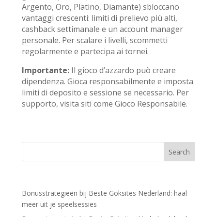
Argento, Oro, Platino, Diamante) sbloccano
vantaggi crescenti: limiti di prelievo più alti,
cashback settimanale e un account manager
personale. Per scalare i livelli, scommetti
regolarmente e partecipa ai tornei.
Importante:
Il gioco d’azzardo può creare
dipendenza. Gioca responsabilmente e imposta
limiti di deposito e sessione se necessario. Per
supporto, visita siti come Gioco Responsabile.
Recent Posts
Bonusstrategieën bij Beste Goksites Nederland: haal
meer uit je speelsessies