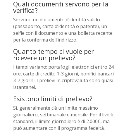
Quali documenti servono per la
verifica?
Servono un documento d’identità valido
(passaporto, carta d’identità o patente), un
selfie con il documento e una bolletta recente
per la conferma dell’indirizzo.
Quanto tempo ci vuole per
ricevere un prelievo?
I tempi variano: portafogli elettronici entro 24
ore, carte di credito 1-3 giorni, bonifici bancari
3-7 giorni. I prelievi in criptovaluta sono quasi
istantanei.
Esistono limiti di prelievo?
Sì, generalmente c’è un limite massimo
giornaliero, settimanale e mensile. Per il livello
standard, il limite giornaliero è di 2.000€, ma
può aumentare con il programma fedeltà.