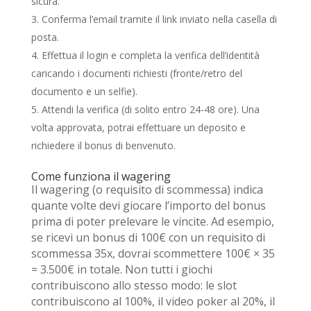
sicura.
Conferma l’email tramite il link inviato nella casella di
posta.
Effettua il login e completa la verifica dell’identità
caricando i documenti richiesti (fronte/retro del
documento e un selfie).
Attendi la verifica (di solito entro 24-48 ore). Una
volta approvata, potrai effettuare un deposito e
richiedere il bonus di benvenuto.
Come funziona il wagering
Il wagering (o requisito di scommessa) indica
quante volte devi giocare l’importo del bonus
prima di poter prelevare le vincite. Ad esempio,
se ricevi un bonus di 100€ con un requisito di
scommessa 35x, dovrai scommettere 100€ × 35
= 3.500€ in totale. Non tutti i giochi
contribuiscono allo stesso modo: le slot
contribuiscono al 100%, il video poker al 20%, il