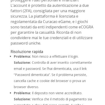
proteggere i dati personali e finanziari.
L’account è protetto da autenticazione a due
fattori (2FA), consigliata per una maggiore
sicurezza. La piattaforma è licenziata e
regolamentata da Curacao eGame, e i giochi
sono testati da enti indipendenti come eCOGRA
per garantire la casualità. Ricorda di non
condividere mai le tue credenziali e di utilizzare
password uniche.
Risoluzione rapida
Problema:
Non riesco a effettuare il login.
Soluzione:
Controlla di aver inserito correttamente
email e password. Se l’hai dimenticata, usa il link
“Password dimenticata”. Se il problema persiste,
cancella cache e cookie del browser o prova un
browser diverso.
Problema:
Il deposito non viene accreditato.
Soluzione:
Verifica che il metodo di pagamento sia