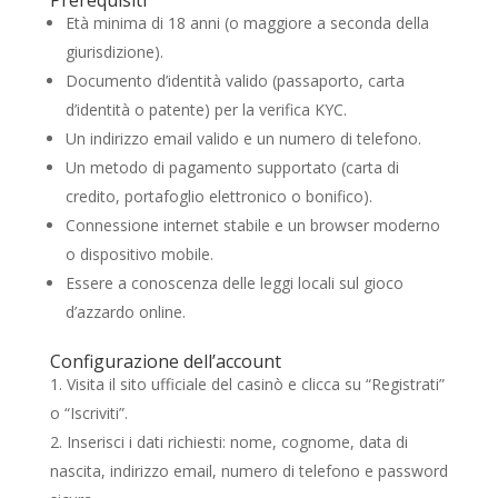
Prerequisiti
Età minima di 18 anni (o maggiore a seconda della
giurisdizione).
Documento d’identità valido (passaporto, carta
d’identità o patente) per la verifica KYC.
Un indirizzo email valido e un numero di telefono.
Un metodo di pagamento supportato (carta di
credito, portafoglio elettronico o bonifico).
Connessione internet stabile e un browser moderno
o dispositivo mobile.
Essere a conoscenza delle leggi locali sul gioco
d’azzardo online.
Configurazione dell’account
Visita il sito ufficiale del casinò e clicca su “Registrati”
o “Iscriviti”.
Inserisci i dati richiesti: nome, cognome, data di
nascita, indirizzo email, numero di telefono e password