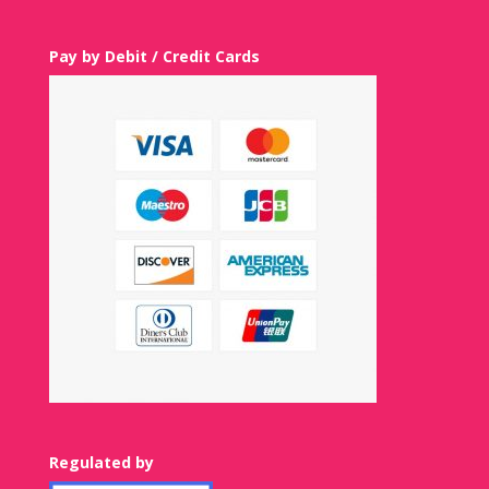
Pay by Debit / Credit Cards
Regulated by