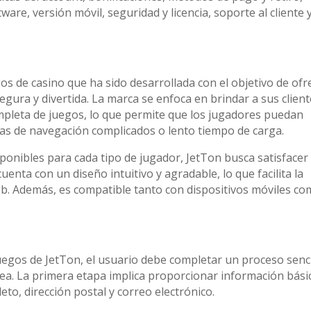
are, versión móvil, seguridad y licencia, soporte al cliente y
os de casino que ha sido desarrollada con el objetivo de ofr
egura y divertida. La marca se enfoca en brindar a sus clien
completa de juegos, lo que permite que los jugadores puedan
mas de navegación complicados o lento tiempo de carga.
onibles para cada tipo de jugador, JetTon busca satisfacer 
enta con un diseño intuitivo y agradable, lo que facilita la
web. Además, es compatible tanto con dispositivos móviles c
juegos de JetTon, el usuario debe completar un proceso senci
línea. La primera etapa implica proporcionar información bási
o, dirección postal y correo electrónico.