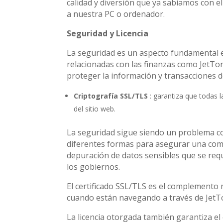
calidad y diversión que ya sabíamos con el
a nuestra PC o ordenador.
Seguridad y Licencia
La seguridad es un aspecto fundamental e
relacionadas con las finanzas como JetT
proteger la información y transacciones d
Criptografía SSL/TLS
: garantiza que todas l
del sitio web.
La seguridad sigue siendo un problema co
diferentes formas para asegurar una comu
depuración de datos sensibles que se req
los gobiernos.
El certificado SSL/TLS es el complemento 
cuando están navegando a través de JetT
La licencia otorgada también garantiza el