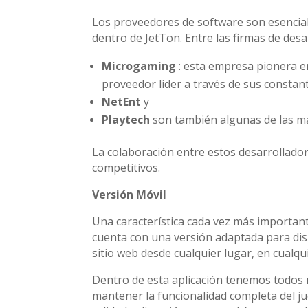
Los proveedores de software son esencial
dentro de JetTon. Entre las firmas de des
Microgaming
: esta empresa pionera e
proveedor líder a través de sus constan
NetEnt
y
Playtech
son también algunas de las m
La colaboración entre estos desarrollador
competitivos.
Versión Móvil
Una característica cada vez más important
cuenta con una versión adaptada para disp
sitio web desde cualquier lugar, en cualq
Dentro de esta aplicación tenemos todos n
mantener la funcionalidad completa del j