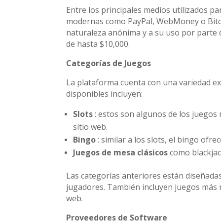
Entre los principales medios utilizados pa
modernas como PayPal, WebMoney o Bitcoi
naturaleza anónima y a su uso por parte d
de hasta $10,000.
Categorías de Juegos
La plataforma cuenta con una variedad ex
disponibles incluyen:
Slots
: estos son algunos de los juegos
sitio web.
Bingo
: similar a los slots, el bingo of
Juegos de mesa clásicos
como blackjac
Las categorías anteriores están diseñadas
jugadores. También incluyen juegos más re
web.
Proveedores de Software