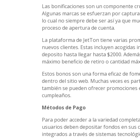
Las bonificaciones son un componente cruc
Algunas marcas se esfuerzan por capturar
lo cual no siempre debe ser así ya que m
proceso de apertura de cuenta.
La plataforma de JetTon tiene varias prom
nuevos clientes. Estas incluyen acogidas 
deposito hasta llegar hasta $2000. Adem
máximo beneficio de retiro o cantidad má
Estos bonos son una forma eficaz de fome
dentro del sitio web. Muchas veces es part
también se pueden ofrecer promociones e
cumpleaños.
Métodos de Pago
Para poder acceder a la variedad completa 
usuarios deben depositar fondos en sus 
integrados a través de sistemas tecnológi