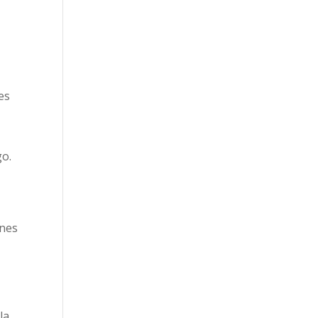
es
go.
ones
la