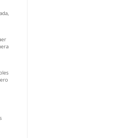
ada,
aer
mera
bles
pero
s