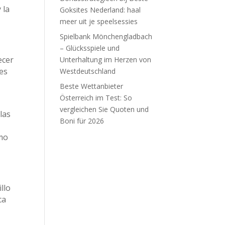
 la
Goksites Nederland: haal
meer uit je speelsessies
Spielbank Mönchengladbach
– Glücksspiele und
ecer
Unterhaltung im Herzen von
tes
Westdeutschland
Beste Wettanbieter
Österreich im Test: So
vergleichen Sie Quoten und
las
Boni für 2026
omo
Recent Comments
llo
ca