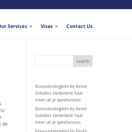
ur Services
Visas
Contact Us
Recent Posts
Bonusstrategieën bij Beste
Goksites Nederland: haal
meer uit je speelsessies
s
Bonusstrategieën bij Beste
cho
Goksites Nederland: haal
e
meer uit je speelsessies
s de
Bonusstrategieën bij Beste