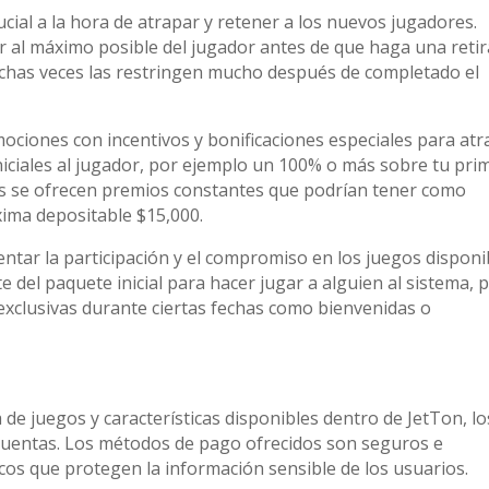
ial a la hora de atrapar y retener a los nuevos jugadores.
 al máximo posible del jugador antes de que haga una retir
uchas veces las restringen mucho después de completado el
ociones con incentivos y bonificaciones especiales para atr
iniciales al jugador, por ejemplo un 100% o más sobre tu pri
ás se ofrecen premios constantes que podrían tener como
xima depositable $15,000.
ntar la participación y el compromiso en los juegos disponi
e del paquete inicial para hacer jugar a alguien al sistema, 
xclusivas durante ciertas fechas como bienvenidas o
de juegos y características disponibles dentro de JetTon, lo
cuentas. Los métodos de pago ofrecidos son seguros e
cos que protegen la información sensible de los usuarios.