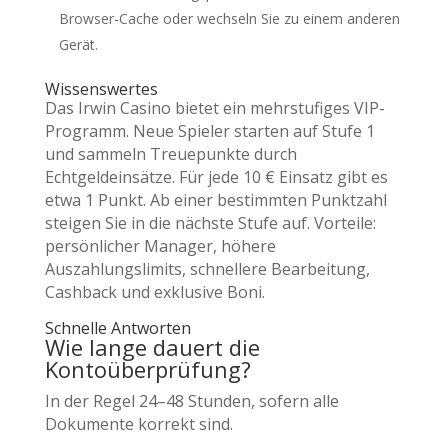
Browser-Cache oder wechseln Sie zu einem anderen
Gerät.
Wissenswertes
Das Irwin Casino bietet ein mehrstufiges VIP-
Programm. Neue Spieler starten auf Stufe 1
und sammeln Treuepunkte durch
Echtgeldeinsätze. Für jede 10 € Einsatz gibt es
etwa 1 Punkt. Ab einer bestimmten Punktzahl
steigen Sie in die nächste Stufe auf. Vorteile:
persönlicher Manager, höhere
Auszahlungslimits, schnellere Bearbeitung,
Cashback und exklusive Boni.
Schnelle Antworten
Wie lange dauert die
Kontoüberprüfung?
In der Regel 24–48 Stunden, sofern alle
Dokumente korrekt sind.