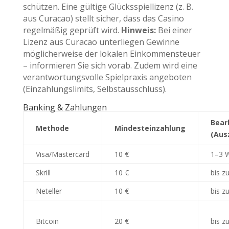
schützen. Eine gültige Glücksspiellizenz (z. B.
aus Curacao) stellt sicher, dass das Casino
regelmäßig geprüft wird.
Hinweis:
Bei einer
Lizenz aus Curacao unterliegen Gewinne
möglicherweise der lokalen Einkommensteuer
– informieren Sie sich vorab. Zudem wird eine
verantwortungsvolle Spielpraxis angeboten
(Einzahlungslimits, Selbstausschluss).
Banking & Zahlungen
Bear
Methode
Mindesteinzahlung
(Aus
Visa/Mastercard
10 €
1–3 
Skrill
10 €
bis z
Neteller
10 €
bis z
Bitcoin
20 €
bis z