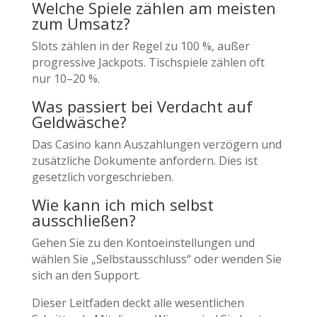
Welche Spiele zählen am meisten
zum Umsatz?
Slots zählen in der Regel zu 100 %, außer
progressive Jackpots. Tischspiele zählen oft
nur 10–20 %.
Was passiert bei Verdacht auf
Geldwäsche?
Das Casino kann Auszahlungen verzögern und
zusätzliche Dokumente anfordern. Dies ist
gesetzlich vorgeschrieben.
Wie kann ich mich selbst
ausschließen?
Gehen Sie zu den Kontoeinstellungen und
wählen Sie „Selbstausschluss“ oder wenden Sie
sich an den Support.
Dieser Leitfaden deckt alle wesentlichen