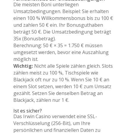
Die meisten Boni unterliegen
Umsatzbedingungen. Beispiel: Sie erhalten
einen 100 % Willkommensbonus bis zu 100 €
und zahlen 50 € ein. Ihr Bonusguthaben
beträgt 50 €. Die Umsatzbedingung beträgt
35x (Bonusbetrag).
Berechnung: 50 € × 35 = 1.750 € müssen
umgesetzt werden, bevor eine Auszahlung
möglich ist.
Wichtig:
Nicht alle Spiele zählen gleich. Slots
zählen meist zu 100 %, Tischspiele wie
Blackjack oft nur zu 10 %. Wenn Sie 10 € an
einem Slot setzen, werden 10 € zum Umsatz
gezählt. Setzen Sie denselben Betrag an
Blackjack, zählen nur 1 €.
Ist es sicher?
Das Irwin Casino verwendet eine SSL-
Verschlüsselung (256-Bit), um Ihre
persönlichen und finanziellen Daten zu