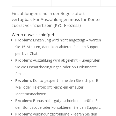
Einzahlungen sind in der Regel sofort
verfügbar. Für Auszahlungen muss Ihr Konto
zuerst verifiziert sein (KYC-Prozess).
Wenn etwas schiefgeht
Problem:
Einzahlung wird nicht angezeigt – warten
Sie 15 Minuten, dann kontaktieren Sie den Support
per Live-Chat.
Problem:
Auszahlung wird abgelehnt – überprüfen
Sie die Umsatzbedingungen oder ob Dokumente
fehlen.
Problem:
Konto gesperrt – melden Sie sich per E-
Mail oder Telefon; oft reicht ein erneuter
Identitätsnachweis.
Problem:
Bonus nicht gutgeschrieben – prüfen Sie
den Bonuscode oder kontaktieren Sie den Support.
Problem:
Verbindungsprobleme – leeren Sie den