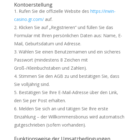
Kontoerstellung
Rufen Sie die offizielle Website des
https://irwin-
casino.gr.com/
auf.
Klicken Sie auf „Registrieren“ und füllen Sie das
Formular mit Ihren persönlichen Daten aus: Name, E-
Mail, Geburtsdatum und Adresse.
Wählen Sie einen Benutzernamen und ein sicheres
Passwort (mindestens 8 Zeichen mit
Groß-/Kleinbuchstaben und Zahlen).
Stimmen Sie den AGB zu und bestätigen Sie, dass
Sie volljährig sind.
Bestätigen Sie Ihre E-Mail-Adresse über den Link,
den Sie per Post erhalten.
Melden Sie sich an und tätigen Sie Ihre erste
Einzahlung – der Willkommensbonus wird automatisch
gutgeschrieben (sofern vorhanden).
Funktionsweise der Umsatzbedingungen