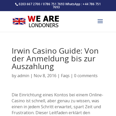
0203 667 2700 / 0786 751 7693 WhatsApp : +44 786 751
7693
Irwin Casino Guide: Von
der Anmeldung bis zur
Auszahlung
by
admin
|
Nov 8, 2016
|
Faqs
|
0 comments
Die Einrichtung eines Kontos bei einem Online-
Casino ist schnell, aber genau zu wissen, was
einen in jedem Schritt erwartet, spart Zeit und
Frustration. Dieser Leitfaden erklärt den