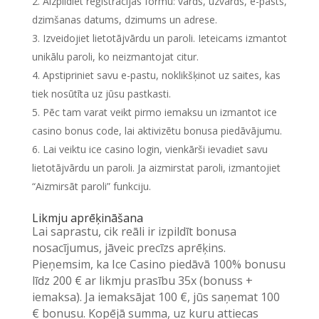
Aizpildiet reģistrācijas formu: vārds, uzvārds, e-pasts,
dzimšanas datums, dzimums un adrese.
Izveidojiet lietotājvārdu un paroli. Ieteicams izmantot
unikālu paroli, ko neizmantojat citur.
Apstipriniet savu e-pastu, noklikšķinot uz saites, kas
tiek nosūtīta uz jūsu pastkasti.
Pēc tam varat veikt pirmo iemaksu un izmantot ice
casino bonus code, lai aktivizētu bonusa piedāvājumu.
Lai veiktu ice casino login, vienkārši ievadiet savu
lietotājvārdu un paroli. Ja aizmirstat paroli, izmantojiet
“Aizmirsāt paroli” funkciju.
Likmju aprēķināšana
Lai saprastu, cik reāli ir izpildīt bonusa
nosacījumus, jāveic precīzs aprēķins.
Pieņemsim, ka Ice Casino piedāvā 100% bonusu
līdz 200 € ar likmju prasību 35x (bonuss +
iemaksa). Ja iemaksājat 100 €, jūs saņemat 100
€ bonusu. Kopējā summa, uz kuru attiecas