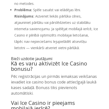
no metodes.
Problēma:
Spēle sasalst vai ielādējas lēni.
Risinājums:
Aizveriet liekās pārlūka cilnes,
atjauniniet pārlūku vai pārslēdzieties uz stabilāku
interneta savienojumu. Ja spēlējat mobīlajā ierīcē, Ice
Casino ir pilnībā optimizēts mobilajai lietošanai,
tāpēc nav nepieciešams lejupielādēt atsevišķu
lietotni — vienkārši atveriet vietni pārlūkā.
Bieži uzdotie jautājumi
Kā es varu aktivizēt Ice Casino
bonusu?
Pēc reģistrācijas un pirmās iemaksas veikšanas
ievadiet ice casino bonus code attiecīgajā laukā
kases sadaļā. Bonuss tiks pievienots
automātiski.
Vai Ice Casino ir pieejams
mobilajā ierīcē?