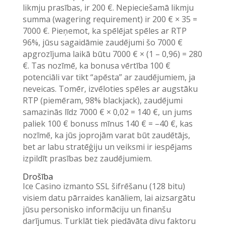
likmju prasības, ir 200 €. Nepieciešamā likmju
summa (wagering requirement) ir 200 € × 35 =
7000 €. Pieņemot, ka spēlējat spēles ar RTP
96%, jūsu sagaidāmie zaudējumi šo 7000 €
apgrozījuma laikā būtu 7000 € × (1 – 0,96) = 280
€. Tas nozīmē, ka bonusa vērtība 100 €
potenciāli var tikt “apēsta” ar zaudējumiem, ja
neveicas. Tomēr, izvēloties spēles ar augstāku
RTP (piemēram, 98% blackjack), zaudējumi
samazinās līdz 7000 € × 0,02 = 140 €, un jums
paliek 100 € bonuss mīnus 140 € = –40 €, kas
nozīmē, ka jūs joprojām varat būt zaudētājs,
bet ar labu stratēģiju un veiksmi ir iespējams
izpildīt prasības bez zaudējumiem.
Drošība
Ice Casino izmanto SSL šifrēšanu (128 bitu)
visiem datu pārraides kanāliem, lai aizsargātu
jūsu personisko informāciju un finanšu
darījumus. Turklāt tiek piedāvāta divu faktoru