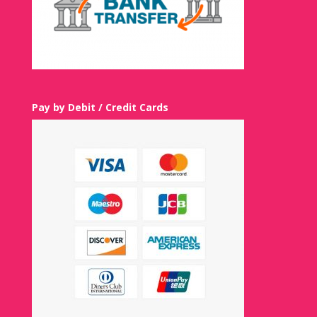
Pay by Debit / Credit Cards