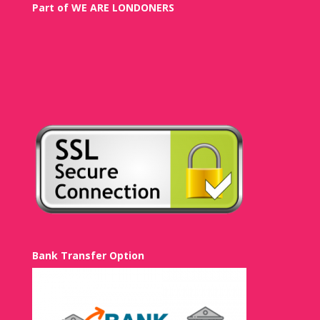
Part of WE ARE LONDONERS
Bank Transfer Option