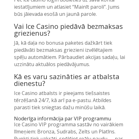
iestatījumiem un atlasiet “Mainīt paroli”. Jums
būs jāievada esošā un jaunā parole.
Vai Ice Casino piedāvā bezmaksas
griezienus?
Jā, kā daļa no bonusa paketes dažkārt tiek
piedāvāti bezmaksas griezieni izvēlētajiem
spēļu automātiem. Pārbaudiet akcijas sadaļu, lai
uzzinātu aktuālos piedāvājumus.
Kā es varu sazināties ar atbalsta
dienestu?
Ice Casino atbalsts ir pieejams tiešsaistes
tērzēšanā 24/7, kā arī pa e-pastu. Atbildes
parasti tiek sniegtas dažu minūšu laikā.
Noderīga informācija par VIP programmu
Ice Casino VIP programma sastāv no vairākiem
līmeņiem: Bronza, Sudrabs, Zelts un Platīns.
Punkti tiek uzkrāti, spēlējot reālu naudu — par