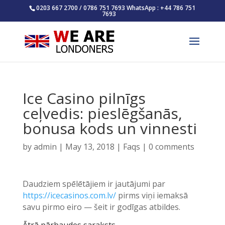
0203 667 2700 / 0786 751 7693 WhatsApp : +44 786 751
7693
Ice Casino pilnīgs
ceļvedis: pieslēgšanās,
bonusa kods un vinnesti
by
admin
|
May 13, 2018
|
Faqs
|
0 comments
Daudziem spēlētājiem ir jautājumi par
https://icecasinos.com.lv/
pirms viņi iemaksā
savu pirmo eiro — šeit ir godīgas atbildes.