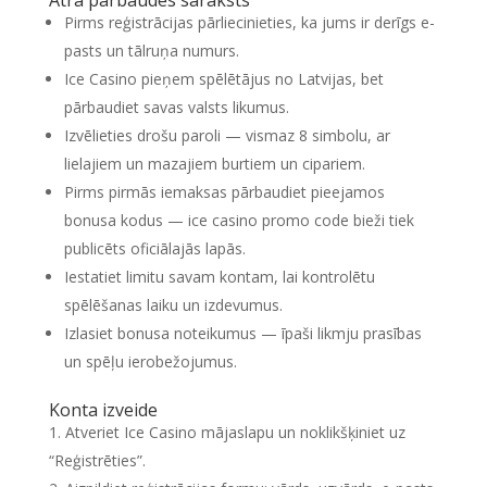
Ātrā pārbaudes saraksts
Pirms reģistrācijas pārliecinieties, ka jums ir derīgs e-
pasts un tālruņa numurs.
Ice Casino pieņem spēlētājus no Latvijas, bet
pārbaudiet savas valsts likumus.
Izvēlieties drošu paroli — vismaz 8 simbolu, ar
lielajiem un mazajiem burtiem un cipariem.
Pirms pirmās iemaksas pārbaudiet pieejamos
bonusa kodus — ice casino promo code bieži tiek
publicēts oficiālajās lapās.
Iestatiet limitu savam kontam, lai kontrolētu
spēlēšanas laiku un izdevumus.
Izlasiet bonusa noteikumus — īpaši likmju prasības
un spēļu ierobežojumus.
Konta izveide
Atveriet Ice Casino mājaslapu un noklikšķiniet uz
“Reģistrēties”.