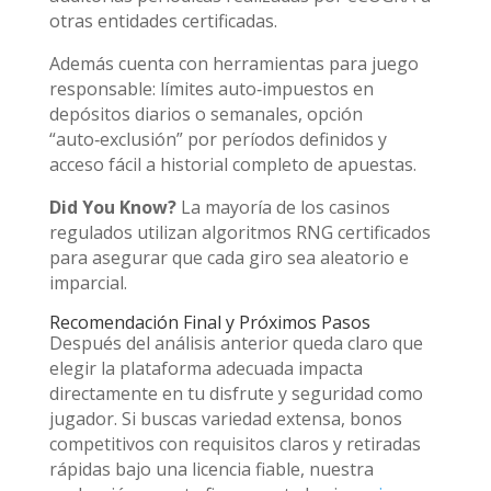
otras entidades certificadas.
Además cuenta con herramientas para juego
responsable: límites auto‑impuestos en
depósitos diarios o semanales, opción
“auto‑exclusión” por períodos definidos y
acceso fácil a historial completo de apuestas.
Did You Know?
La mayoría de los casinos
regulados utilizan algoritmos RNG certificados
para asegurar que cada giro sea aleatorio e
imparcial.
Recomendación Final y Próximos Pasos
Después del análisis anterior queda claro que
elegir la plataforma adecuada impacta
directamente en tu disfrute y seguridad como
jugador.​ Si buscas variedad extensa, bonos
competitivos con requisitos claros y retiradas
rápidas bajo una licencia fiable, nuestra