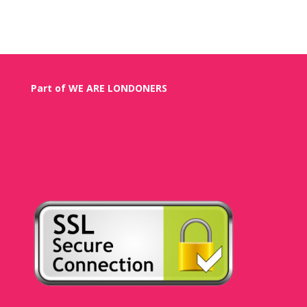
Recent Comments
Part of WE ARE LONDONERS