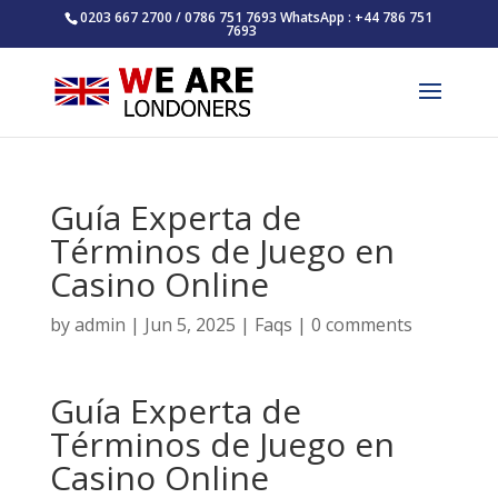
0203 667 2700 / 0786 751 7693 WhatsApp : +44 786 751
7693
Guía Experta de
Términos de Juego en
Casino Online
by
admin
|
Jun 5, 2025
|
Faqs
|
0 comments
Guía Experta de
Términos de Juego en
Casino Online