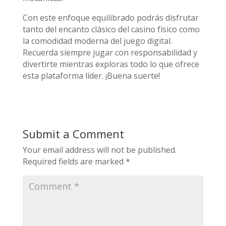
Con este enfoque equilibrado podrás disfrutar
tanto del encanto clásico del casino físico como
la comodidad moderna del juego digital.​
Recuerda siempre jugar con responsabilidad y
divertirte mientras exploras todo lo que ofrece
esta plataforma líder.​ ¡Buena suerte!
Submit a Comment
Your email address will not be published.
Required fields are marked
*