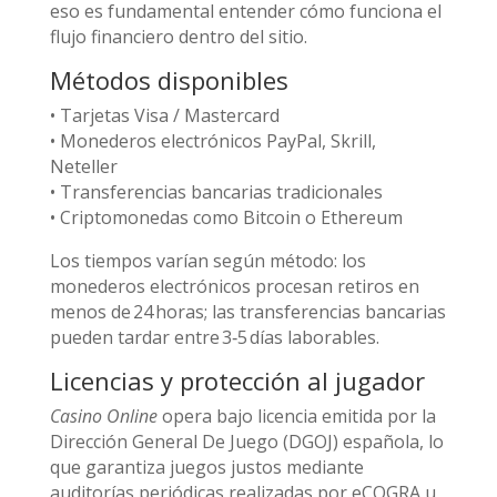
eso es fundamental entender cómo funciona el
flujo financiero dentro del sitio.
Métodos disponibles
• Tarjetas Visa / Mastercard
• Monederos electrónicos PayPal, Skrill,
Neteller
• Transferencias bancarias tradicionales
• Criptomonedas como Bitcoin o Ethereum
Los tiempos varían según método: los
monederos electrónicos procesan retiros en
menos de 24 horas; las transferencias bancarias
pueden tardar entre 3‑5 días laborables.
Licencias y protección al jugador
Casino Online
opera bajo licencia emitida por la
Dirección General De Juego (DGOJ) española, lo
que garantiza juegos justos mediante
auditorías periódicas realizadas por eCOGRA u