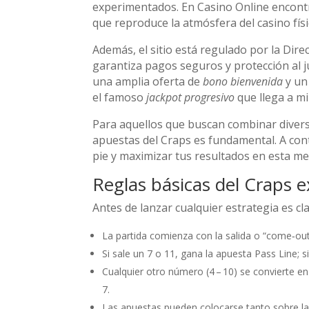
experimentados. En Casino Online encontra
que reproduce la atmósfera del casino físi
Además, el sitio está regulado por la Dir
garantiza pagos seguros y protección al j
una amplia oferta de
bono bienvenida
y un
el famoso
jackpot progresivo
que llega a m
Para aquellos que buscan combinar divers
apuestas del Craps es fundamental. A con
pie y maximizar tus resultados en esta me
Reglas básicas del Craps 
Antes de lanzar cualquier estrategia es c
La partida comienza con la salida o “come‑out r
Si sale un 7 o 11, gana la apuesta Pass Line; si
Cualquier otro número (4 – 10) se convierte en
7.
Las apuestas pueden colocarse tanto sobre la