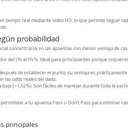
en tiempo real mediante video HD, lo que permite seguir ca
cas.
egún probabilidad
cial concentrarse en las apuestas con menor ventaja de cas
edor del 1 % al 1½ %. Ideal para principiantes porque requiere
después de establecer el punto; su ventaja es prácticamente
n las odds reales del dado.
a baja (~1,52 %). Son fáciles de manejar durante toda la parti
ermitidas a tu apuesta Pass o Don’t Pass para eliminar cas
s principales