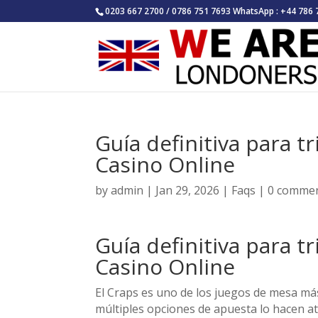
0203 667 2700 / 0786 751 7693 WhatsApp : +44 786 
Guía definitiva para t
Casino Online
by
admin
|
Jan 29, 2026
|
Faqs
|
0 comme
Guía definitiva para t
Casino Online
El Craps es uno de los juegos de mesa má
múltiples opciones de apuesta lo hacen a