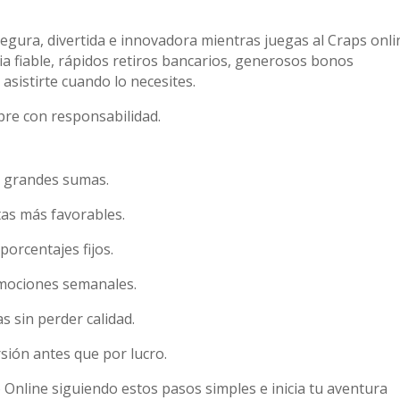
segura, divertida e innovadora mientras juegas al Craps onli
cia fiable, rápidos retiros bancarios, generosos bonos
 asistirte cuando lo necesites.
pre con responsabilidad.
r grandes sumas.
tas más favorables.
porcentajes fijos.
omociones semanales.
s sin perder calidad.
rsión antes que por lucro.
Online siguiendo estos pasos simples e inicia tu aventura