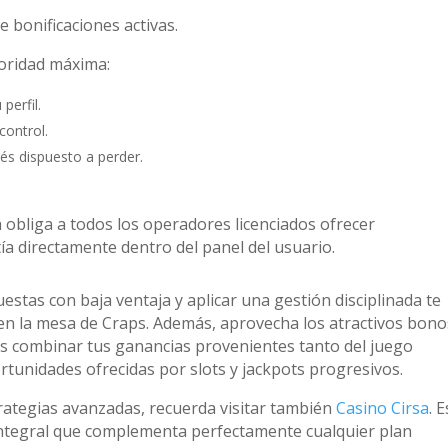
 bonificaciones activas.
oridad máxima:
perfil.
 control.
és dispuesto a perder.
obliga a todos los operadores licenciados ofrecer
ía directamente dentro del panel del usuario.
uestas con baja ventaja y aplicar una gestión disciplinada te
 en la mesa de Craps. Además, aprovecha los atractivos bono
s combinar tus ganancias provenientes tanto del juego
tunidades ofrecidas por slots y jackpots progresivos.
ategias avanzadas, recuerda visitar también
Casino Cirsa
. 
integral que complementa perfectamente cualquier plan