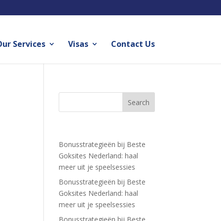
ur Services
Visas
Contact Us
Recent Posts
Bonusstrategieën bij Beste
Goksites Nederland: haal
meer uit je speelsessies
Bonusstrategieën bij Beste
Goksites Nederland: haal
meer uit je speelsessies
Bonusstrategieën bij Beste