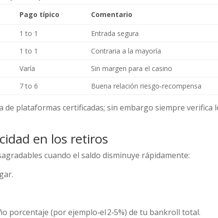
Pago típico
Comentario
1 to 1
Entrada segura
1 to 1
Contraria a la mayoría
Varía
Sin margen para el casino
7 to 6
Buena relación riesgo‑recompensa
a de plataformas certificadas; sin embargo siempre verifica 
cidad en los retiros
sagradables cuando el saldo disminuye rápidamente:
gar.
o porcentaje (por ejemplo‑el 2‑5%) de tu bankroll total.