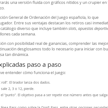
rás una versión fluida con gráficos nítidos y un crupier en 
co.
ección General de Ordenación del Juego española, lo que
ugador. Entre sus ventajas destacan los retiros casi inmedia
 catálogo diverso que incluye también
slots
,
apuestas deporti
illones cada semana.
ión con posibilidad real de ganancias, comprender las mejo
tinuación desglosamos todo lo necesario para iniciar con b
sa tan dinámica.
explicadas paso a paso
lave entender cómo funciona el juego:
oll”. El tirador lanza dos dados.
 sale 2, 3 o 12, pierde.
 el “punto”. El objetivo pasa a ser repetir ese número antes que salga
 línea Pass como sobre la Don’t Pass, entre otras opciones secundar