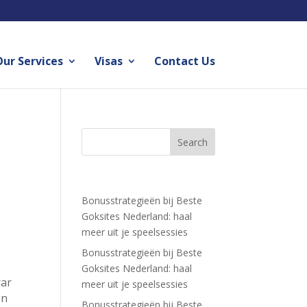
ur Services
Visas
Contact Us
n
Recent Posts
Bonusstrategieën bij Beste
Goksites Nederland: haal
n
meer uit je speelsessies
Bonusstrategieën bij Beste
Goksites Nederland: haal
rar
meer uit je speelsessies
en
Bonusstrategieën bij Beste