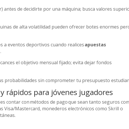
r) antes de decidirte por una máquina; busca valores superi
áquinas de alta volatilidad pueden ofrecer botes enormes per
s a eventos deportivos cuando realices
apuestas
.
ances el objetivo mensual fijado; evita dejar fondos
us probabilidades sin comprometer tu presupuesto estudiant
y rápidos para jóvenes jugadores
e es contar con métodos de pago que sean tanto seguros co
tas Visa/Mastercard, monederos electrónicos como Skrill o
ntáneas.