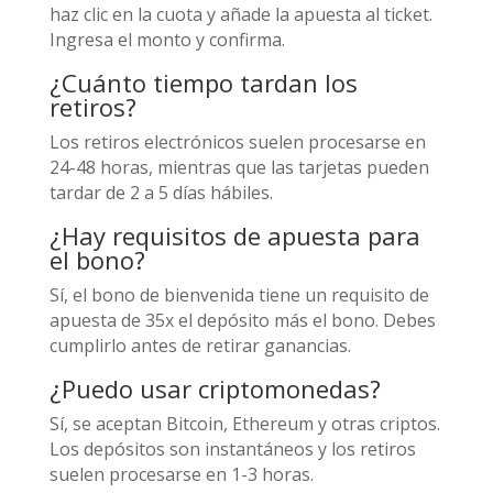
haz clic en la cuota y añade la apuesta al ticket.
Ingresa el monto y confirma.
¿Cuánto tiempo tardan los
retiros?
Los retiros electrónicos suelen procesarse en
24-48 horas, mientras que las tarjetas pueden
tardar de 2 a 5 días hábiles.
¿Hay requisitos de apuesta para
el bono?
Sí, el bono de bienvenida tiene un requisito de
apuesta de 35x el depósito más el bono. Debes
cumplirlo antes de retirar ganancias.
¿Puedo usar criptomonedas?
Sí, se aceptan Bitcoin, Ethereum y otras criptos.
Los depósitos son instantáneos y los retiros
suelen procesarse en 1-3 horas.