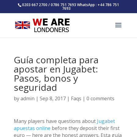
0203 667 2700 / 0786 751 7693 WhatsApp : +44 786 751
7693
Guía completa para
apostar en Jugabet:
Pasos, bonos y
seguridad
by
admin
|
Sep 8, 2017
|
Faqs
|
0 comments
Many players have questions about
Jugabet
apuestas online
before they deposit their first
euro — here are the honest answers. Esta guía