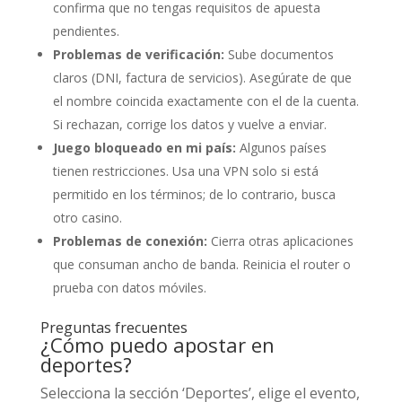
confirma que no tengas requisitos de apuesta
pendientes.
Problemas de verificación:
Sube documentos
claros (DNI, factura de servicios). Asegúrate de que
el nombre coincida exactamente con el de la cuenta.
Si rechazan, corrige los datos y vuelve a enviar.
Juego bloqueado en mi país:
Algunos países
tienen restricciones. Usa una VPN solo si está
permitido en los términos; de lo contrario, busca
otro casino.
Problemas de conexión:
Cierra otras aplicaciones
que consuman ancho de banda. Reinicia el router o
prueba con datos móviles.
Preguntas frecuentes
¿Cómo puedo apostar en
deportes?
Selecciona la sección ‘Deportes’, elige el evento,