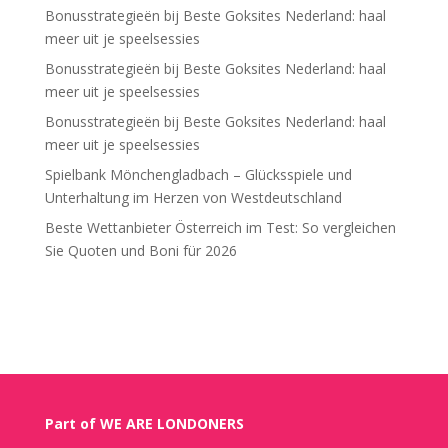
Bonusstrategieën bij Beste Goksites Nederland: haal
meer uit je speelsessies
Bonusstrategieën bij Beste Goksites Nederland: haal
meer uit je speelsessies
Bonusstrategieën bij Beste Goksites Nederland: haal
meer uit je speelsessies
Spielbank Mönchengladbach – Glücksspiele und
Unterhaltung im Herzen von Westdeutschland
Beste Wettanbieter Österreich im Test: So vergleichen
Sie Quoten und Boni für 2026
Recent Comments
Part of WE ARE LONDONERS