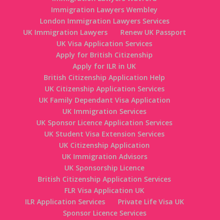
Immigration Lawyers Wembley
London Immigration Lawyers Services
UK Immigration Lawyers
Renew UK Passport
UK Visa Application Services
Apply for British Citizenship
Apply for ILR in UK
British Citizenship Application Help
UK Citizenship Application Services
UK Family Dependant Visa Application
UK Immigration Services
UK Sponsor Licence Application Services
UK Student Visa Extension Services
UK Citizenship Application
UK Immigration Advisors
UK Sponsorship Licence
British Citizenship Application Services
FLR Visa Application UK
ILR Application Services
Private Life Visa UK
Sponsor Licence Services