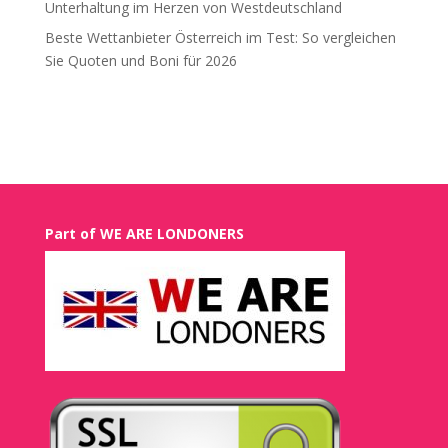
Unterhaltung im Herzen von Westdeutschland
Beste Wettanbieter Österreich im Test: So vergleichen
Sie Quoten und Boni für 2026
Recent Comments
Part of WE ARE LONDONERS