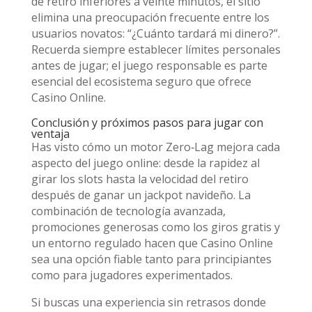
de retiro inferiores a veinte minutos, el sitio
elimina una preocupación frecuente entre los
usuarios novatos: “¿Cuánto tardará mi dinero?”.
Recuerda siempre establecer límites personales
antes de jugar; el juego responsable es parte
esencial del ecosistema seguro que ofrece
Casino Online.
Conclusión y próximos pasos para jugar con
ventaja
Has visto cómo un motor Zero‑Lag mejora cada
aspecto del juego online: desde la rapidez al
girar los slots hasta la velocidad del retiro
después de ganar un jackpot navideño. La
combinación de tecnología avanzada,
promociones generosas como los giros gratis y
un entorno regulado hacen que Casino Online
sea una opción fiable tanto para principiantes
como para jugadores experimentados.
Si buscas una experiencia sin retrasos donde