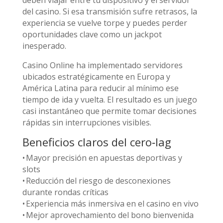
deben viajar entre tu dispositivo y el servidor
del casino. Si esa transmisión sufre retrasos, la
experiencia se vuelve torpe y puedes perder
oportunidades clave como un jackpot
inesperado.
Casino Online ha implementado servidores
ubicados estratégicamente en Europa y
América Latina para reducir al mínimo ese
tiempo de ida y vuelta. El resultado es un juego
casi instantáneo que permite tomar decisiones
rápidas sin interrupciones visibles.
Beneficios claros del cero‑lag
• Mayor precisión en apuestas deportivas y
slots
• Reducción del riesgo de desconexiones
durante rondas críticas
• Experiencia más inmersiva en el casino en vivo
• Mejor aprovechamiento del bono bienvenida