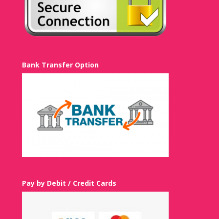
Bank Transfer Option
Pay by Debit / Credit Cards