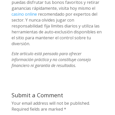
puedas disfrutar tus bonos favoritos y retirar
ganancias rápidamente, visita hoy mismo el
casino online
recomendado por expertos del
sector. Y nunca olvides jugar con
responsabilidad: fija límites diarios y utiliza las
herramientas de auto‑exclusión disponibles en
el sitio para mantener el control sobre tu
diversión.
Este artículo está pensado para ofrecer
información práctica y no constituye consejo
financiero ni garantía de resultados.
Submit a Comment
Your email address will not be published.
Required fields are marked
*