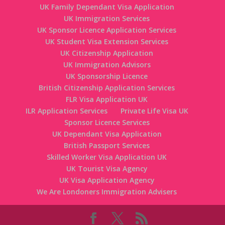
UK Family Dependant Visa Application
UK Immigration Services
UK Sponsor Licence Application Services
UK Student Visa Extension Services
UK Citizenship Application
UK Immigration Advisors
UK Sponsorship Licence
British Citizenship Application Services
FLR Visa Application UK
ILR Application Services
Private Life Visa UK
Sponsor Licence Services
UK Dependant Visa Application
British Passport Services
Skilled Worker Visa Application UK
UK Tourist Visa Agency
UK Visa Application Agency
We Are Londoners Immigration Advisers