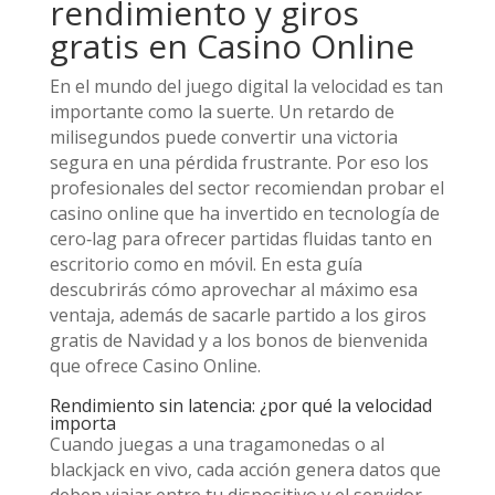
rendimiento y giros
gratis en Casino Online
En el mundo del juego digital la velocidad es tan
importante como la suerte. Un retardo de
milisegundos puede convertir una victoria
segura en una pérdida frustrante. Por eso los
profesionales del sector recomiendan probar el
casino online que ha invertido en tecnología de
cero‑lag para ofrecer partidas fluidas tanto en
escritorio como en móvil. En esta guía
descubrirás cómo aprovechar al máximo esa
ventaja, además de sacarle partido a los giros
gratis de Navidad y a los bonos de bienvenida
que ofrece Casino Online.
Rendimiento sin latencia: ¿por qué la velocidad
importa
Cuando juegas a una tragamonedas o al
blackjack en vivo, cada acción genera datos que