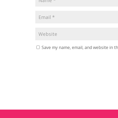
Save my name, email, and website in th