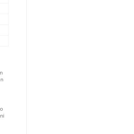
l
in
en
uo
ni