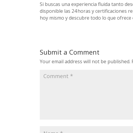
Si buscas una experiencia fluida tanto de
disponible las 24 horas y certificaciones 
hoy mismo y descubre todo lo que ofrece est
Submit a Comment
Your email address will not be published.