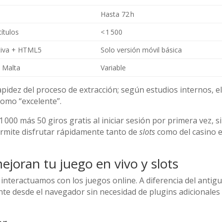
Hasta 72 h
títulos
< 1 500
tiva + HTML5
Solo versión móvil básica
 Malta
Variable
pidez del proceso de extracción; según estudios internos, e
 como “excelente”.
 000 más 50 giros gratis al iniciar sesión por primera vez, s
ermite disfrutar rápidamente tanto de
slots
como del casino 
oran tu juego en vivo y slots
nteractuamos con los juegos online. A diferencia del antig
nte desde el navegador sin necesidad de plugins adicionales 