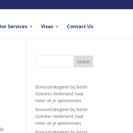
ur Services
Visas
Contact Us
Recent Posts
Bonusstrategieën bij Beste
Goksites Nederland: haal
meer uit je speelsessies
Bonusstrategieën bij Beste
Goksites Nederland: haal
meer uit je speelsessies
la
Bonusstrategieën bij Beste