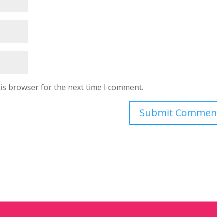
is browser for the next time I comment.