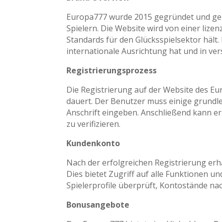
Europa777 wurde 2015 gegründet und geh
Spielern. Die Website wird von einer lize
Standards für den Glücksspielsektor hält
internationale Ausrichtung hat und in ve
Registrierungsprozess
Die Registrierung auf der Website des Eur
dauert. Der Benutzer muss einige grund
Anschrift eingeben. Anschließend kann e
zu verifizieren.
Kundenkonto
Nach der erfolgreichen Registrierung erh
Dies bietet Zugriff auf alle Funktionen u
Spielerprofile überprüft, Kontostände n
Bonusangebote