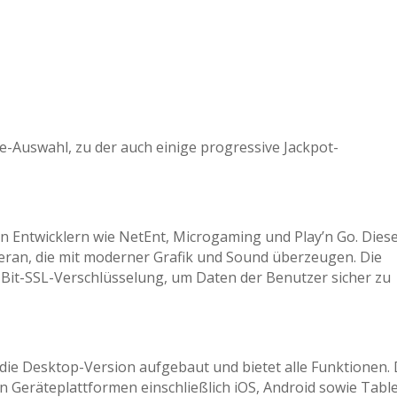
e-Auswahl, zu der auch einige progressive Jackpot-
n Entwicklern wie NetEnt, Microgaming und Play’n Go. Dies
heran, die mit moderner Grafik und Sound überzeugen. Die
-Bit-SSL-Verschlüsselung, um Daten der Benutzer sicher zu
 die Desktop-Version aufgebaut und bietet alle Funktionen.
n Geräteplattformen einschließlich iOS, Android sowie Tabl