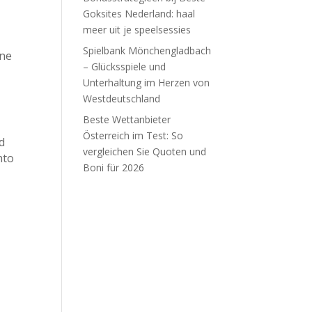
Goksites Nederland: haal
meer uit je speelsessies
Spielbank Mönchengladbach
ine
– Glücksspiele und
Unterhaltung im Herzen von
Westdeutschland
Beste Wettanbieter
Österreich im Test: So
d
vergleichen Sie Quoten und
nto
Boni für 2026
Recent Comments
.