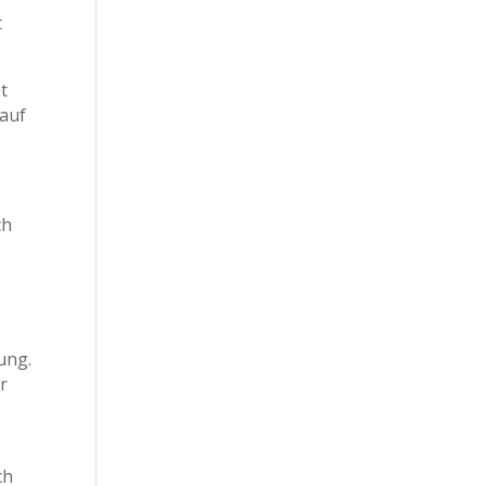
t
t
 auf
ch
ung.
r
ch