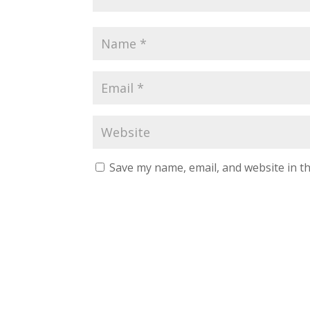
Save my name, email, and website in th