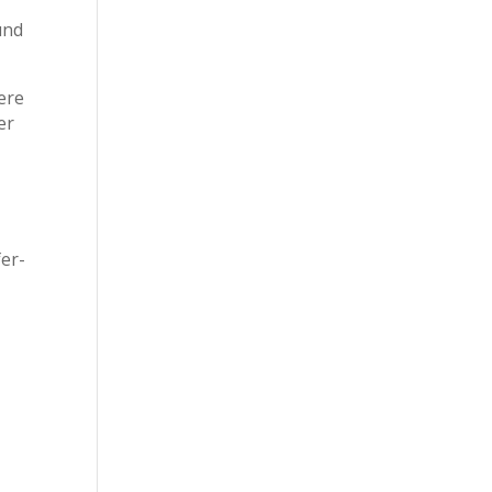
und
ere
er
fer-