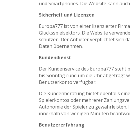
und Smartphones. Die Website kann auch 
Sicherheit und Lizenzen
Europa777 ist von einer lizenzierter Firma
Glücksspielsektors. Die Website verwende
schützen. Der Anbieter verpflichtet sich
Daten übernehmen.
Kundendienst
Der Kundenservice des Europa777 steht 
bis Sonntag rund um die Uhr abgefragt w
Benutzerkonto verfügbar.
Die Kundenberatung bietet ebenfalls eine 
Spielerkontos oder mehrerer Zahlungsver
Autonomie der Spieler zu gewährleisten.
innerhalb von wenigen Minuten beantwor
Benutzererfahrung