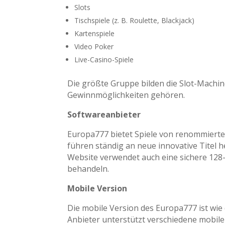
Slots
Tischspiele (z. B. Roulette, Blackjack)
Kartenspiele
Video Poker
Live-Casino-Spiele
Die größte Gruppe bilden die Slot-Machin
Gewinnmöglichkeiten gehören.
Softwareanbieter
Europa777 bietet Spiele von renommierte
führen ständig an neue innovative Titel 
Website verwendet auch eine sichere 128
behandeln.
Mobile Version
Die mobile Version des Europa777 ist wie
Anbieter unterstützt verschiedene mobile