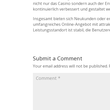
nicht nur das Casino sondern auch der Entw
kontinuierlich verbessert und gestaltet w
Insgesamt bieten sich Neukunden oder er
umfangreiches Online-Angebot mit attrak
Leistungsstandort ist stabil, die Benutze
Submit a Comment
Your email address will not be published.