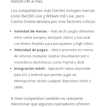
hasta €240 al mes.
Los competidores más fuertes incluyen marcas
como Bet365 Live y William Hill Live, pero
Casino Online destaca por tres factores críticos:
Variedad de mesas
– Más de 30 juegos diferentes
entre ruleta europea, blackjack clásico y baccarat
con límites flexibles para principiantes y high rollers.
Velocidad de pagos
– Retiro promedio en menos
de 24 horas mediante tarjetas Visa/Mastercard o
monederos electrónicos como PayPal y Skrill.
Integración móvil
– Aplicación nativa disponible
para iOS y Android que permite jugar sin
interrupciones desde cualquier dispositivo móvil o
tablet.
A nivel competitivo también es relevante
mencionar que algunos operadores ofrecen