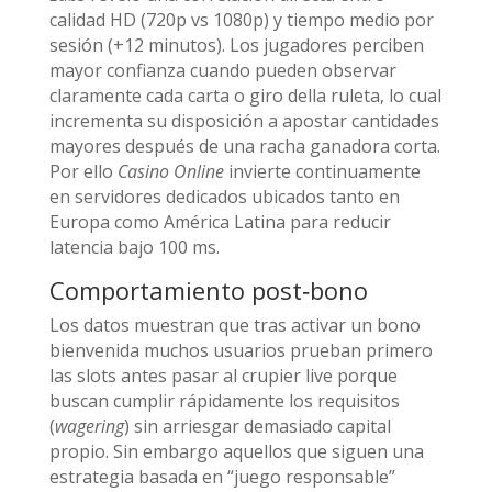
calidad HD (720p vs 1080p) y tiempo medio por
sesión (+​12 minutos). Los jugadores perciben
mayor confianza cuando pueden observar
claramente cada carta o giro della ruleta, lo cual
incrementa su disposición a apostar cantidades
mayores después de una racha ganadora corta.
Por ello
Casino Online
invierte continuamente
en servidores dedicados ubicados tanto en
Europa como América Latina para reducir
latencia bajo 100 ms​.​
Comportamiento post‑bono
Los datos muestran que tras activar un bono
bienvenida muchos usuarios prueban primero
las slots antes pasar al crupier live porque
buscan cumplir rápidamente los requisitos
(
wagering
) sin arriesgar demasiado capital
propio. Sin embargo aquellos que siguen una
estrategia basada en “juego responsable”