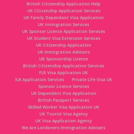
British Citizenship Application Help
UK Citizenship Application Services
UK Family Dependant Visa Application
UK Immigration Services
UK Sponsor Licence Application Services
UK Student Visa Extension Services
UK Citizenship Application
UK Immigration Advisors
UK Sponsorship Licence
British Citizenship Application Services
FLR Visa Application UK
ILR Application Services
Private Life Visa UK
Sponsor Licence Services
UK Dependant Visa Application
British Passport Services
Skilled Worker Visa Application UK
UK Tourist Visa Agency
UK Visa Application Agency
We Are Londoners Immigration Advisers