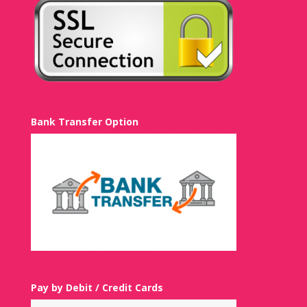
Bank Transfer Option
Pay by Debit / Credit Cards