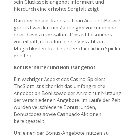
sein Glücksspielangebot informiert und
hierdurch eine erhöhte Sorgfalt zeigt.
Darüber hinaus kann auch ein Account-Bereich
genutzt werden um Zahlungen vorzunehmen
oder diese zu verwalten. Dies ist besonders
vorteilhaft, da dadurch eine Vielzahl von
Möglichkeiten für die unterschiedlichen Spieler
entsteht.
Bonuserhalter und Bonusangebot
Ein wichtiger Aspekt des Casino-Spielers
TheSlotz ist sicherlich das umfangreiche
Angebot an Boni sowie der Anreiz zur Nutzung
der verschiedenen Angebote. Im Laufe der Zeit
wurden verschiedene Bonusrunden,
Bonuscodes sowie Cashback-Aktionen
bereitgestellt.
Um einen der Bonus-Angebote nutzen zu