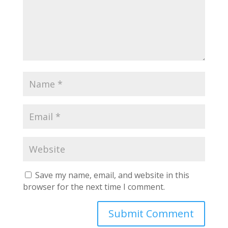
Save my name, email, and website in this
browser for the next time I comment.