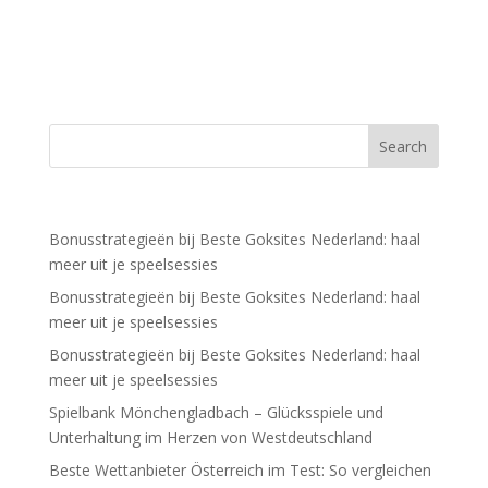
Recent Posts
Bonusstrategieën bij Beste Goksites Nederland: haal
meer uit je speelsessies
Bonusstrategieën bij Beste Goksites Nederland: haal
meer uit je speelsessies
Bonusstrategieën bij Beste Goksites Nederland: haal
meer uit je speelsessies
Spielbank Mönchengladbach – Glücksspiele und
Unterhaltung im Herzen von Westdeutschland
Beste Wettanbieter Österreich im Test: So vergleichen