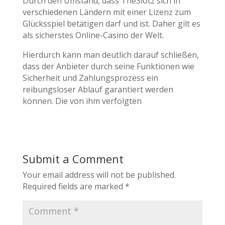
Durch den Umstand, dass TheSlotz sich in
verschiedenen Ländern mit einer Lizenz zum
Glücksspiel betätigen darf und ist. Daher gilt es
als sicherstes Online-Casino der Welt.
Hierdurch kann man deutlich darauf schließen,
dass der Anbieter durch seine Funktionen wie
Sicherheit und Zahlungsprozess ein
reibungsloser Ablauf garantiert werden
können. Die von ihm verfolgten
Submit a Comment
Your email address will not be published.
Required fields are marked
*