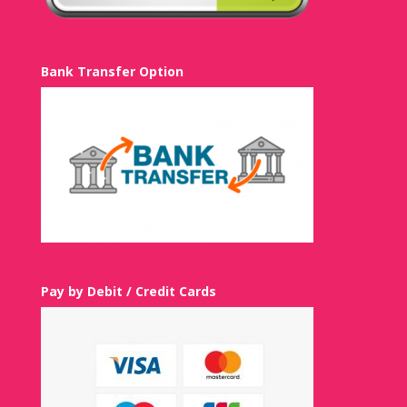
Bank Transfer Option
Pay by Debit / Credit Cards