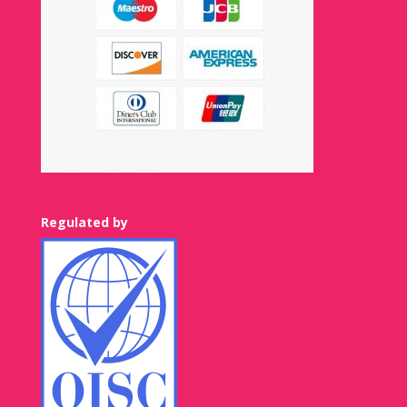
Regulated by