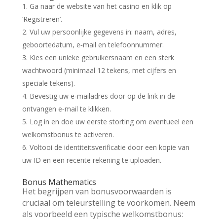
Ga naar de website van het casino en klik op
‘Registreren’.
Vul uw persoonlijke gegevens in: naam, adres,
geboortedatum, e‑mail en telefoonnummer.
Kies een unieke gebruikersnaam en een sterk
wachtwoord (minimaal 12 tekens, met cijfers en
speciale tekens).
Bevestig uw e‑mailadres door op de link in de
ontvangen e‑mail te klikken.
Log in en doe uw eerste storting om eventueel een
welkomstbonus te activeren.
Voltooi de identiteitsverificatie door een kopie van
uw ID en een recente rekening te uploaden.
Bonus Mathematics
Het begrijpen van bonusvoorwaarden is
cruciaal om teleurstelling te voorkomen. Neem
als voorbeeld een typische welkomstbonus: