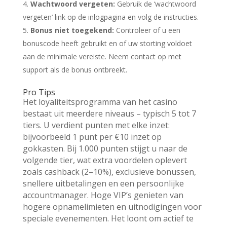
Wachtwoord vergeten:
Gebruik de ‘wachtwoord
vergeten’ link op de inlogpagina en volg de instructies.
Bonus niet toegekend:
Controleer of u een
bonuscode heeft gebruikt en of uw storting voldoet
aan de minimale vereiste. Neem contact op met
support als de bonus ontbreekt.
Pro Tips
Het loyaliteitsprogramma van het casino
bestaat uit meerdere niveaus – typisch 5 tot 7
tiers. U verdient punten met elke inzet:
bijvoorbeeld 1 punt per €10 inzet op
gokkasten. Bij 1.000 punten stijgt u naar de
volgende tier, wat extra voordelen oplevert
zoals cashback (2–10%), exclusieve bonussen,
snellere uitbetalingen en een persoonlijke
accountmanager. Hoge VIP’s genieten van
hogere opnamelimieten en uitnodigingen voor
speciale evenementen. Het loont om actief te