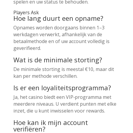
spelen en uw status te behouden.
Players Ask
Hoe lang duurt een opname?
Opnames worden doorgaans binnen 1–3
werkdagen verwerkt, afhankelijk van de
betaalmethode en of uw account volledig is
geverifieerd.
Wat is de minimale storting?
De minimale storting is meestal €10, maar dit
kan per methode verschillen.
Is er een loyaliteitsprogramma?
Ja, het casino biedt een VIP‑programma met
meerdere niveaus. U verdient punten met elke
inzet, die u kunt inwisselen voor rewards.
Hoe kan ik mijn account
verifiëren?