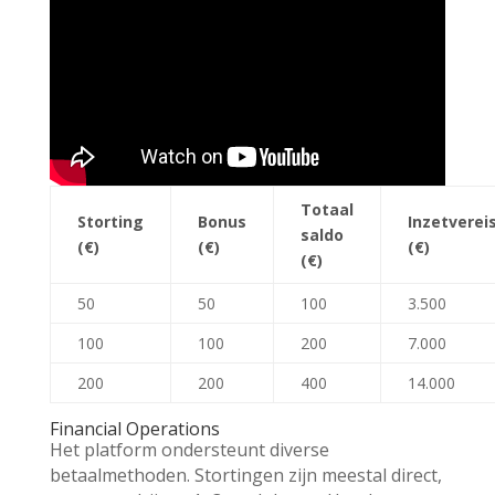
Totaal
Storting
Bonus
Inzetverei
saldo
(€)
(€)
(€)
(€)
50
50
100
3.500
100
100
200
7.000
200
200
400
14.000
Financial Operations
Het platform ondersteunt diverse
betaalmethoden. Stortingen zijn meestal direct,