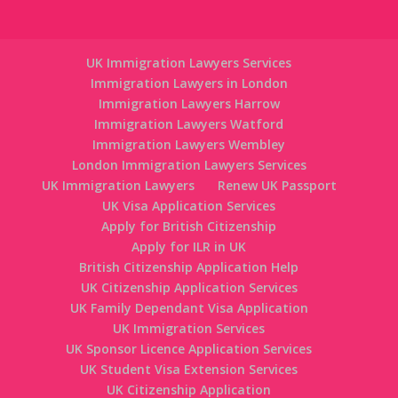
UK Immigration Lawyers Services
Immigration Lawyers in London
Immigration Lawyers Harrow
Immigration Lawyers Watford
Immigration Lawyers Wembley
London Immigration Lawyers Services
UK Immigration Lawyers
Renew UK Passport
UK Visa Application Services
Apply for British Citizenship
Apply for ILR in UK
British Citizenship Application Help
UK Citizenship Application Services
UK Family Dependant Visa Application
UK Immigration Services
UK Sponsor Licence Application Services
UK Student Visa Extension Services
UK Citizenship Application