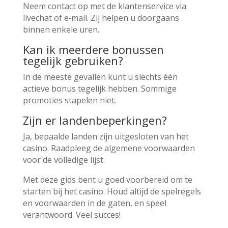
Neem contact op met de klantenservice via
livechat of e‑mail. Zij helpen u doorgaans
binnen enkele uren.
Kan ik meerdere bonussen
tegelijk gebruiken?
In de meeste gevallen kunt u slechts één
actieve bonus tegelijk hebben. Sommige
promoties stapelen niet.
Zijn er landenbeperkingen?
Ja, bepaalde landen zijn uitgesloten van het
casino. Raadpleeg de algemene voorwaarden
voor de volledige lijst.
Met deze gids bent u goed voorbereid om te
starten bij het casino. Houd altijd de spelregels
en voorwaarden in de gaten, en speel
verantwoord. Veel succes!