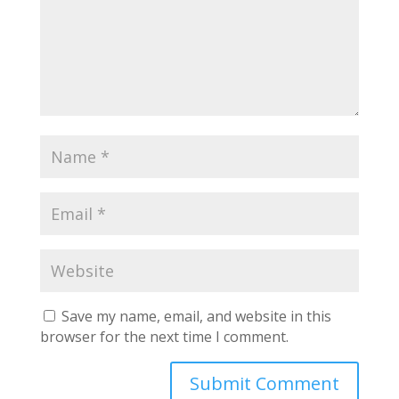
Save my name, email, and website in this
browser for the next time I comment.