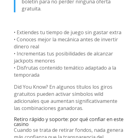
boletín para no perder ninguna oferta
gratuita.
Lista rápida de beneficios al usar giros gratis
• Extiendes tu tiempo de juego sin gastar extra
• Conoces mejor la mecánica antes de invertir
dinero real
• Incrementas tus posibilidades de alcanzar
jackpots menores
• Disfrutas contenido temático adaptado a la
temporada
Did You Know? En algunos títulos los giros
gratuitos pueden activar símbolos wild
adicionales que aumentan significativamente
las combinaciones ganadoras.
Retiro rápido y soporte: por qué confiar en este
casino
Cuando se trata de retirar fondos, nada genera
más confianza que la transparencia del