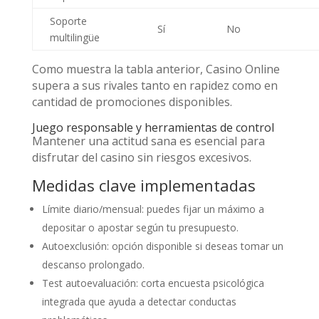
Soporte
Sí
No
multilingüe
Como muestra la tabla anterior, Casino Online
supera a sus rivales tanto en rapidez como en
cantidad de promociones disponibles.
Juego responsable y herramientas de control
Mantener una actitud sana es esencial para
disfrutar del casino sin riesgos excesivos.
Medidas clave implementadas
Límite diario/mensual: puedes fijar un máximo a
depositar o apostar según tu presupuesto.
Autoexclusión: opción disponible si deseas tomar un
descanso prolongado.
Test autoevaluación: corta encuesta psicológica
integrada que ayuda a detectar conductas