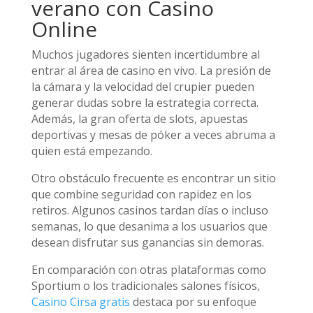
verano con Casino
Online
Muchos jugadores sienten incertidumbre al
entrar al área de casino en vivo. La presión de
la cámara y la velocidad del crupier pueden
generar dudas sobre la estrategia correcta.
Además, la gran oferta de slots, apuestas
deportivas y mesas de póker a veces abruma a
quien está empezando.
Otro obstáculo frecuente es encontrar un sitio
que combine seguridad con rapidez en los
retiros. Algunos casinos tardan días o incluso
semanas, lo que desanima a los usuarios que
desean disfrutar sus ganancias sin demoras.
En comparación con otras plataformas como
Sportium o los tradicionales salones físicos,
Casino Cirsa gratis
destaca por su enfoque