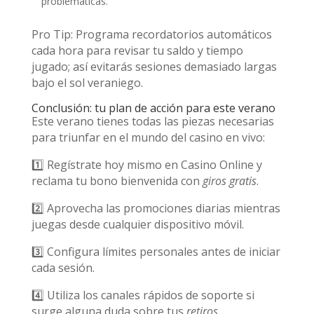
problemáticas.
Pro Tip: Programa recordatorios automáticos
cada hora para revisar tu saldo y tiempo
jugado; así evitarás sesiones demasiado largas
bajo el sol veraniego.
Conclusión: tu plan de acción para este verano
Este verano tienes todas las piezas necesarias
para triunfar en el mundo del casino en vivo:
1️⃣ Regístrate hoy mismo en Casino Online y
reclama tu bono bienvenida con
giros gratis
.
2️⃣ Aprovecha las promociones diarias mientras
juegas desde cualquier dispositivo móvil.
3️⃣ Configura límites personales antes de iniciar
cada sesión.
4️⃣ Utiliza los canales rápidos de soporte si
surge alguna duda sobre tus
retiros
.