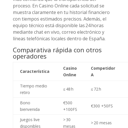
proceso. En Casino Online cada solicitud se
muestra claramente en tu historial financiero
con tiempos estimados precisos. Además, el
equipo técnico está disponible las 24 horas
mediante chat en vivo, correo electrónico y
líneas telefónicas locales dentro de España.
Comparativa rápida con otros
operadores
Casino
Competidor
Característica
Online
A
Tiempo medio
≤ 48 h
≤ 72 h
retiro
Bono
€500
€300 +50FS
bienvenida
+100FS
Juegos live
> 30
> 20 mesas
disponibles
mesas