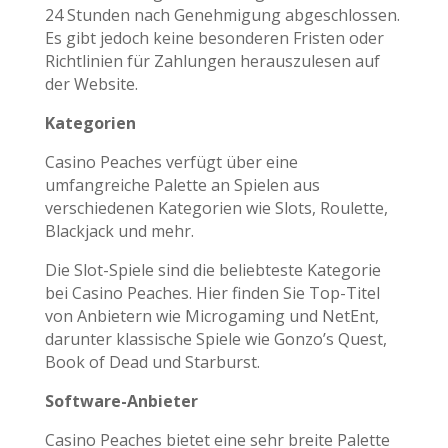
24 Stunden nach Genehmigung abgeschlossen.
Es gibt jedoch keine besonderen Fristen oder
Richtlinien für Zahlungen herauszulesen auf
der Website.
Kategorien
Casino Peaches verfügt über eine
umfangreiche Palette an Spielen aus
verschiedenen Kategorien wie Slots, Roulette,
Blackjack und mehr.
Die Slot-Spiele sind die beliebteste Kategorie
bei Casino Peaches. Hier finden Sie Top-Titel
von Anbietern wie Microgaming und NetEnt,
darunter klassische Spiele wie Gonzo’s Quest,
Book of Dead und Starburst.
Software-Anbieter
Casino Peaches bietet eine sehr breite Palette