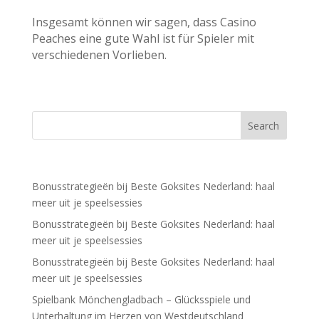
Insgesamt können wir sagen, dass Casino
Peaches eine gute Wahl ist für Spieler mit
verschiedenen Vorlieben.
Recent Posts
Bonusstrategieën bij Beste Goksites Nederland: haal
meer uit je speelsessies
Bonusstrategieën bij Beste Goksites Nederland: haal
meer uit je speelsessies
Bonusstrategieën bij Beste Goksites Nederland: haal
meer uit je speelsessies
Spielbank Mönchengladbach – Glücksspiele und
Unterhaltung im Herzen von Westdeutschland