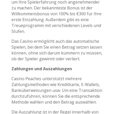
um Ihre Spielerfahrung noch angenehmender
zu machen. Der bekannteste Bonus ist der
Willkommensbonus von 100% bis €300 für Ihre
erste Einzahlung. Außerdem gibt es eine
Treueprogramm mit verschiedenen Levels und
Stufen.
Das Casino ermöglicht auch das automatische
Spielen, bei dem Sie einen Betrag setzen lassen
können, ohne sich darum kümmern zu müssen,
ob der Spieler gewinnt oder verliert.
Zahlungen und Auszahlungen
Casino Peaches unterstützt mehrere
Zahlungsmethoden wie Kreditkarte, E-Wallets,
Banküberweisungen usw. Um eine Transaktion
durchzuführen, können Sie die entsprechende
Methode wählen und den Betrag auswählen.
Die Auszahlung ist in der Regel innerhalb von