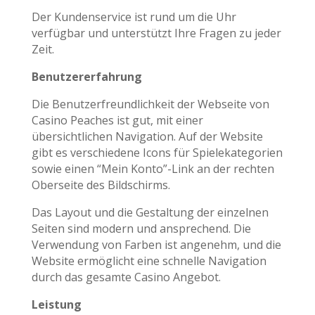
Der Kundenservice ist rund um die Uhr
verfügbar und unterstützt Ihre Fragen zu jeder
Zeit.
Benutzererfahrung
Die Benutzerfreundlichkeit der Webseite von
Casino Peaches ist gut, mit einer
übersichtlichen Navigation. Auf der Website
gibt es verschiedene Icons für Spielekategorien
sowie einen “Mein Konto”-Link an der rechten
Oberseite des Bildschirms.
Das Layout und die Gestaltung der einzelnen
Seiten sind modern und ansprechend. Die
Verwendung von Farben ist angenehm, und die
Website ermöglicht eine schnelle Navigation
durch das gesamte Casino Angebot.
Leistung