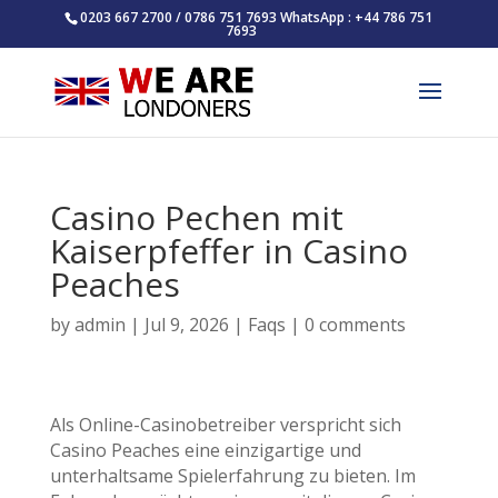
0203 667 2700 / 0786 751 7693 WhatsApp : +44 786 751
7693
Casino Pechen mit
Kaiserpfeffer in Casino
Peaches
by
admin
|
Jul 9, 2026
|
Faqs
|
0 comments
Als Online-Casinobetreiber verspricht sich
Casino Peaches eine einzigartige und
unterhaltsame Spielerfahrung zu bieten. Im