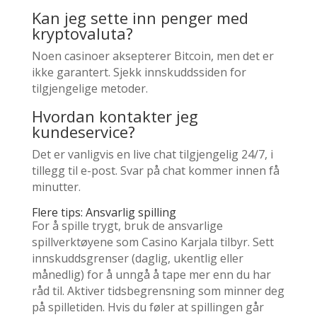
Kan jeg sette inn penger med
kryptovaluta?
Noen casinoer aksepterer Bitcoin, men det er
ikke garantert. Sjekk innskuddssiden for
tilgjengelige metoder.
Hvordan kontakter jeg
kundeservice?
Det er vanligvis en live chat tilgjengelig 24/7, i
tillegg til e-post. Svar på chat kommer innen få
minutter.
Flere tips: Ansvarlig spilling
For å spille trygt, bruk de ansvarlige
spillverktøyene som Casino Karjala tilbyr. Sett
innskuddsgrenser (daglig, ukentlig eller
månedlig) for å unngå å tape mer enn du har
råd til. Aktiver tidsbegrensning som minner deg
på spilletiden. Hvis du føler at spillingen går