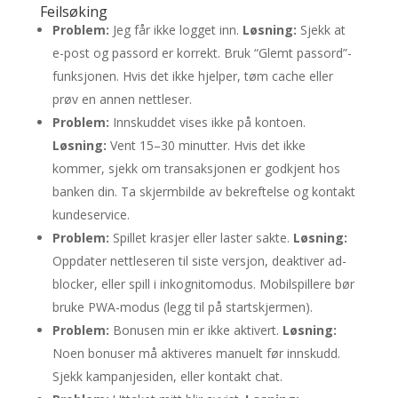
Feilsøking
Problem:
Jeg får ikke logget inn.
Løsning:
Sjekk at
e-post og passord er korrekt. Bruk “Glemt passord”-
funksjonen. Hvis det ikke hjelper, tøm cache eller
prøv en annen nettleser.
Problem:
Innskuddet vises ikke på kontoen.
Løsning:
Vent 15–30 minutter. Hvis det ikke
kommer, sjekk om transaksjonen er godkjent hos
banken din. Ta skjermbilde av bekreftelse og kontakt
kundeservice.
Problem:
Spillet krasjer eller laster sakte.
Løsning:
Oppdater nettleseren til siste versjon, deaktiver ad-
blocker, eller spill i inkognitomodus. Mobilspillere bør
bruke PWA-modus (legg til på startskjermen).
Problem:
Bonusen min er ikke aktivert.
Løsning:
Noen bonuser må aktiveres manuelt før innskudd.
Sjekk kampanjesiden, eller kontakt chat.