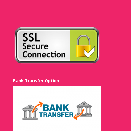
Bank Transfer Option