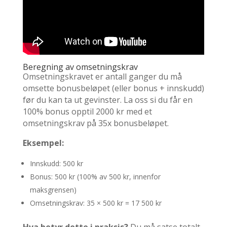
Beregning av omsetningskrav
Omsetningskravet er antall ganger du må
omsette bonusbeløpet (eller bonus + innskudd)
før du kan ta ut gevinster. La oss si du får en
100% bonus opptil 2000 kr med et
omsetningskrav på 35x bonusbeløpet.
Eksempel:
Innskudd: 500 kr
Bonus: 500 kr (100% av 500 kr, innenfor
maksgrensen)
Omsetningskrav: 35 × 500 kr = 17 500 kr