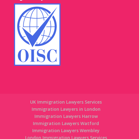
UK Immigration Lawyers Services
Immigration Lawyers in London
Immigration Lawyers Harrow
Immigration Lawyers Watford
Immigration Lawyers Wembley
London Immigration Lawyers Services