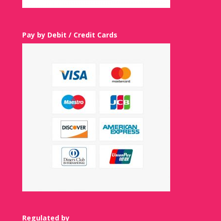
Pay by Debit / Credit Cards
Regulated by