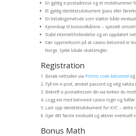
En gyldig e-postadresse og et mobilnummer for
Et gyldig identitetsdokument (pass eller fører
En betalingsmetode som støtter både innskud
Kjennskap til bonusvilkårene – spesielt omsetni
Stabil internettforbindelse og en oppdatert net
Vær oppmerksom på at casino betonred er lisen
Norge. Sjekk lokale skatteregler.
Registration
Besøk nettsiden via
Promo code betonred
og 
Fyll inn e-post, ønsket passord og velg valut
Bekreft e-postadressen din via lenken du mott
Logg inn med betonred casino login og fullfør
Last opp identitetsdokument for KYC – dette 
Gjør ditt første innskudd og aktiver eventuel
Bonus Math