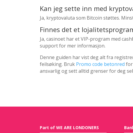
Kan jeg sette inn med kryptov
Ja, kryptovaluta som Bitcoin støttes. Min
Finnes det et lojalitetsprogra
Ja, casinoet har et VIP-program med cashb
support for mer informasjon.
Denne guiden har vist deg alt fra registr
feilsøking. Bruk
Promo code betonred
for
ansvarlig og sett alltid grenser for deg sel
Part of WE ARE LONDONERS
Ban