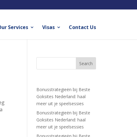
ur Services
Visas
Contact Us
Recent Posts
Bonusstrategieën bij Beste
Goksites Nederland: haal
deg
meer uit je speelsessies
ra
Bonusstrategieën bij Beste
Goksites Nederland: haal
meer uit je speelsessies
Bonusstrategieën bij Beste