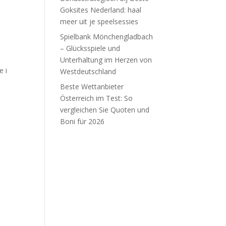
Goksites Nederland: haal
meer uit je speelsessies
Spielbank Mönchengladbach
– Glücksspiele und
Unterhaltung im Herzen von
e i
Westdeutschland
Beste Wettanbieter
Österreich im Test: So
vergleichen Sie Quoten und
Boni für 2026
Recent Comments