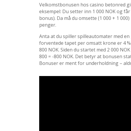
Velkomstbonusen hos casino betonred gir d
eksempel: Du setter inn 1 000 NOK og får
bonus). Da må du omsette (1 000 + 1 000)
penger.
Anta at du spiller spilleautomater med en
forventede tapet per omsatt krone er 4 %.
800 NOK. Siden du startet med 2 000 NOK 
800 = -800 NOK. Det betyr at bonusen stat
Bonuser er ment for underholdning – aldri