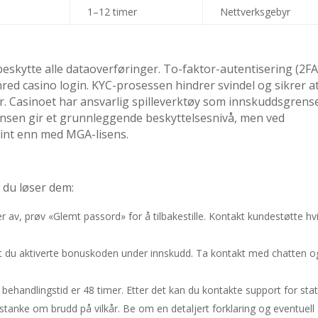
C
1–12 timer
Nettverksgebyr
eskytte alle dataoverføringer. To-faktor-autentisering (2FA
nred casino login. KYC-prosessen hindrer svindel og sikrer a
er. Casinoet har ansvarlig spilleverktøy som innskuddsgrens
ensen gir et grunnleggende beskyttelsesnivå, men ved
vint enn med MGA-lisens.
 du løser dem:
r av, prøv «Glemt passord» for å tilbakestille. Kontakt kundestøtte hv
t du aktiverte bonuskoden under innskudd. Ta kontakt med chatten o
 behandlingstid er 48 timer. Etter det kan du kontakte support for stat
stanke om brudd på vilkår. Be om en detaljert forklaring og eventuell