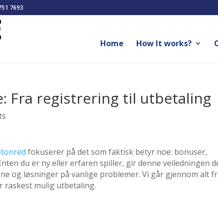
751 7693
Home
How It works?
O
 Fra registrering til utbetaling
ts
etonred
fokuserer på det som faktisk betyr noe: bonuser,
Enten du er ny eller erfaren spiller, gir denne veiledningen 
e og løsninger på vanlige problemer. Vi går gjennom alt f
r raskest mulig utbetaling.