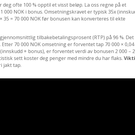
eg ofte 100 % opptil et visst beløp. La oss regne på et
 1 000 NOK i bonus. Omsetningskravet er typisk 35x (innsku
 × 35 = 70 000 NOK før bonusen kan konverteres til ekte
 gjennomsnittlig tilbakebetalingsprosent (RTP) på 96 %. Det
 Etter 70 000 NOK omsetning er forventet tap 70 000 × 0,04
(innskudd + bonus), er forventet verdi av bonusen 2 000 – 
istisk sett koster deg penger med mindre du har flaks.
Vikt
 jakt tap.