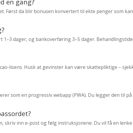
ed en gang?
t. Først da blir bonusen konvertert til ekte penger som kan
g?
rt 1–3 dager, og bankoverføring 3–5 dager. Behandlingstid
cao-lisens. Husk at gevinster kan være skattepliktige – sjek
ngerer som en progressiv webapp (PWA). Du legger den til på
passordet?
 skriv inn e-post og følg instruksjonene. Du vil få en lenke