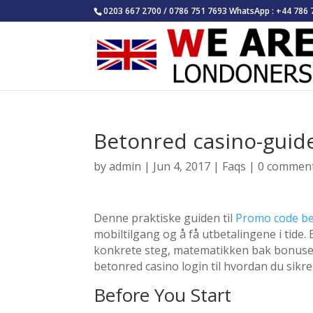
0203 667 2700 / 0786 751 7693 WhatsApp : +44 786 
Betonred casino-guide:
by
admin
|
Jun 4, 2017
|
Faqs
|
0 commen
Denne praktiske guiden til
Promo code b
mobiltilgang og å få utbetalingene i tide. 
konkrete steg, matematikken bak bonusen
betonred casino login til hvordan du sikre
Before You Start