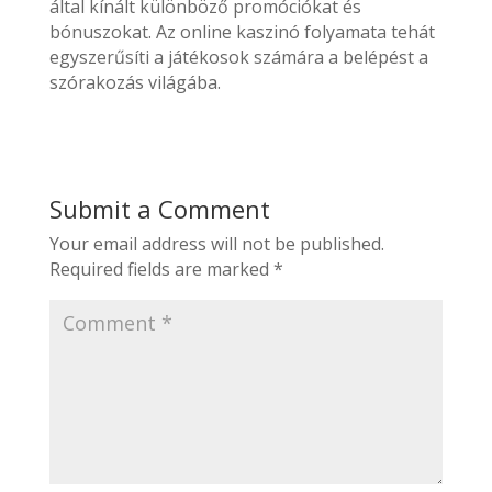
által kínált különböző promóciókat és
bónuszokat. Az online kaszinó folyamata tehát
egyszerűsíti a játékosok számára a belépést a
szórakozás világába.
Submit a Comment
Your email address will not be published.
Required fields are marked
*