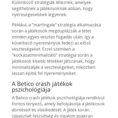
Különböző stratégiák léteznek, amelyek
segíthetnek a játékosoknak abban, hogy
nyereségesebbek legyenek.
Például, a “martingale” stratégia alkalmazása
során a játékosok megduplázzák a tétet
minden egyes vesztes fogadás után, így a
következő nyereményük fedezi az előző
veszteségeket. Ezzel szemben a
“kockázatminimalizáló” stratégia során a
játékosok kisebb tétekkel játszanak, hogy
minimalizálják a veszteségeiket, miközben
lassan építik fel nyereményeiket.
A Betico crash játékok
pszichológiája
A Betico crash játékok pszichológiája rendkívül
fontos tényező, amely befolyásolja a játékosok
döntéseit és viselkedését. A játék során
tapasztalt feszültség és izgalom gyakran