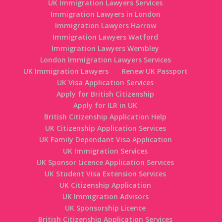
UK Immigration Lawyers Services
Immigration Lawyers in London
Immigration Lawyers Harrow
Immigration Lawyers Watford
Immigration Lawyers Wembley
London Immigration Lawyers Services
UK Immigration Lawyers
Renew UK Passport
UK Visa Application Services
Apply for British Citizenship
Apply for ILR in UK
British Citizenship Application Help
UK Citizenship Application Services
UK Family Dependant Visa Application
UK Immigration Services
UK Sponsor Licence Application Services
UK Student Visa Extension Services
UK Citizenship Application
UK Immigration Advisors
UK Sponsorship Licence
British Citizenship Application Services