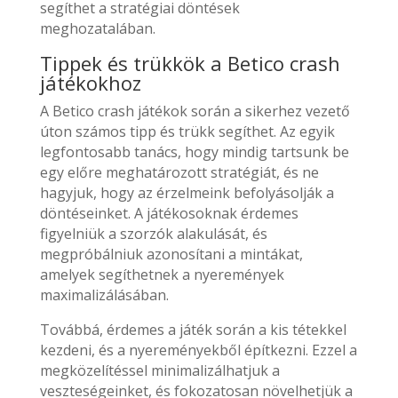
segíthet a stratégiai döntések
meghozatalában.
Tippek és trükkök a Betico crash
játékokhoz
A Betico crash játékok során a sikerhez vezető
úton számos tipp és trükk segíthet. Az egyik
legfontosabb tanács, hogy mindig tartsunk be
egy előre meghatározott stratégiát, és ne
hagyjuk, hogy az érzelmeink befolyásolják a
döntéseinket. A játékosoknak érdemes
figyelniük a szorzók alakulását, és
megpróbálniuk azonosítani a mintákat,
amelyek segíthetnek a nyeremények
maximalizálásában.
Továbbá, érdemes a játék során a kis tétekkel
kezdeni, és a nyereményekből építkezni. Ezzel a
megközelítéssel minimalizálhatjuk a
veszteségeinket, és fokozatosan növelhetjük a