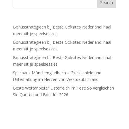
Recent Posts
Bonusstrategieën bij Beste Goksites Nederland: haal
meer uit je speelsessies
Bonusstrategieën bij Beste Goksites Nederland: haal
meer uit je speelsessies
Bonusstrategieën bij Beste Goksites Nederland: haal
meer uit je speelsessies
Spielbank Mönchengladbach – Glücksspiele und
Unterhaltung im Herzen von Westdeutschland
Beste Wettanbieter Österreich im Test: So vergleichen
Sie Quoten und Boni für 2026
Recent Comments