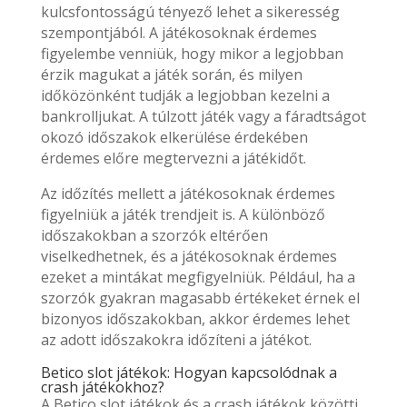
kulcsfontosságú tényező lehet a sikeresség
szempontjából. A játékosoknak érdemes
figyelembe venniük, hogy mikor a legjobban
érzik magukat a játék során, és milyen
időközönként tudják a legjobban kezelni a
bankrolljukat. A túlzott játék vagy a fáradtságot
okozó időszakok elkerülése érdekében
érdemes előre megtervezni a játékidőt.
Az időzítés mellett a játékosoknak érdemes
figyelniük a játék trendjeit is. A különböző
időszakokban a szorzók eltérően
viselkedhetnek, és a játékosoknak érdemes
ezeket a mintákat megfigyelniük. Például, ha a
szorzók gyakran magasabb értékeket érnek el
bizonyos időszakokban, akkor érdemes lehet
az adott időszakokra időzíteni a játékot.
Betico slot játékok: Hogyan kapcsolódnak a
crash játékokhoz?
A Betico slot játékok és a crash játékok közötti