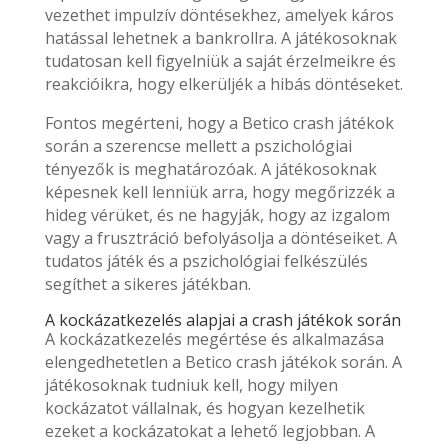
vezethet impulzív döntésekhez, amelyek káros
hatással lehetnek a bankrollra. A játékosoknak
tudatosan kell figyelniük a saját érzelmeikre és
reakcióikra, hogy elkerüljék a hibás döntéseket.
Fontos megérteni, hogy a Betico crash játékok
során a szerencse mellett a pszichológiai
tényezők is meghatározóak. A játékosoknak
képesnek kell lenniük arra, hogy megőrizzék a
hideg vérüket, és ne hagyják, hogy az izgalom
vagy a frusztráció befolyásolja a döntéseiket. A
tudatos játék és a pszichológiai felkészülés
segíthet a sikeres játékban.
A kockázatkezelés alapjai a crash játékok során
A kockázatkezelés megértése és alkalmazása
elengedhetetlen a Betico crash játékok során. A
játékosoknak tudniuk kell, hogy milyen
kockázatot vállalnak, és hogyan kezelhetik
ezeket a kockázatokat a lehető legjobban. A