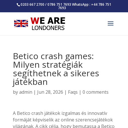
0203 667 2700 / 0786 751 7693 WhatsApp : +44 786 751
7693
Betico crash games:
Milyen stratégiák
segíthetnek a sikeres
játékban
by
admin
|
Jun 28, 2026
|
Faqs
|
0 comments
A Betico crash játékok izgalmas és innovatív
formáját képviselik az online szerencsejátékok
világának. A cikk célja, hogy bemutassa a Betico