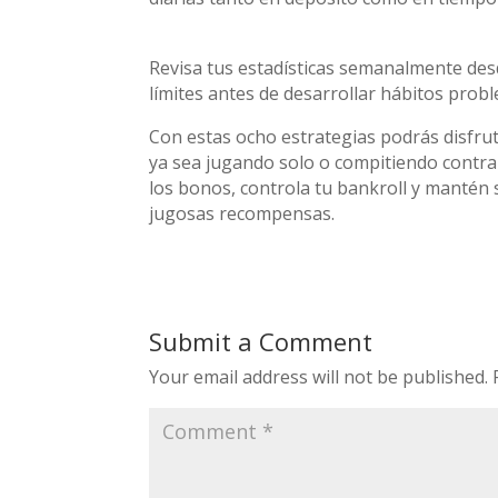
Consejo experto
Revisa tus estadísticas semanalmente desd
límites antes de desarrollar hábitos probl
Con estas ocho estrategias podrás disfrut
ya sea jugando solo o compitiendo contra 
los bonos, controla tu bankroll y mantén
jugosas recompensas.
Submit a Comment
Your email address will not be published.