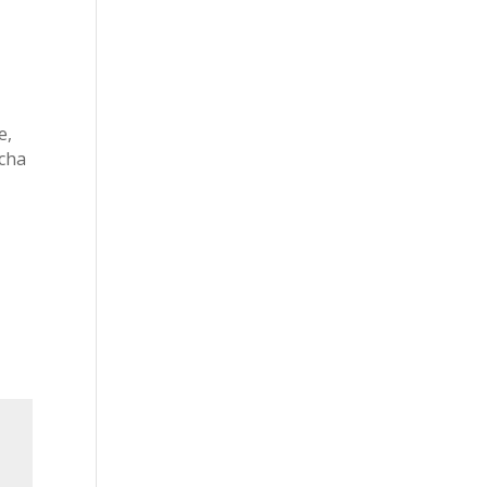
e,
echa