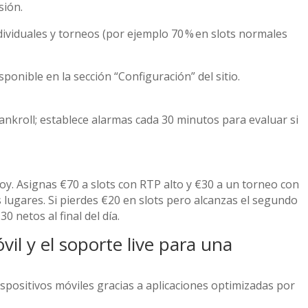
sión.
dividuales y torneos (por ejemplo 70 % en slots normales
isponible en la sección “Configuración” del sitio.
nkroll; establece alarmas cada 30 minutos para evaluar si
y. Asignas €70 a slots con RTP alto y €30 a un torneo con
s lugares. Si pierdes €20 en slots pero alcanzas el segundo
 netos al final del día.
vil y el soporte live para una
spositivos móviles gracias a aplicaciones optimizadas por