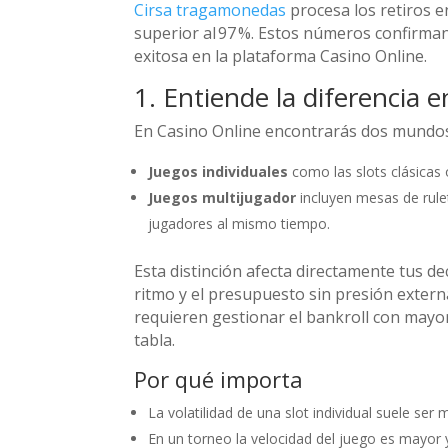
Cirsa tragamonedas
procesa los retiros e
superior al 97 %. Estos números confirman
exitosa en la plataforma Casino Online.
1. Entiende la diferencia 
En Casino Online encontrarás dos mundos 
Juegos individuales
como las slots clásicas 
Juegos multijugador
incluyen mesas de rule
jugadores al mismo tiempo.
Esta distinción afecta directamente tus de
ritmo y el presupuesto sin presión extern
requieren gestionar el bankroll con mayo
tabla.
Por qué importa
La volatilidad de una slot individual suele ser 
En un torneo la velocidad del juego es mayor y