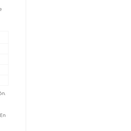
l
e
ón.
 En