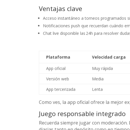
Ventajas clave
Acceso instantáneo a torneos programados s
Notificaciones push que recuerdan cuándo emp
Chat live disponible las 24h para resolver du
Tabla comparativa de plataformas móvile
Plataforma
Velocidad carga
App oficial
Muy rápida
Versión web
Media
App tercerizada
Lenta
Como ves, la app oficial ofrece la mejor ex
Juego responsable integrado
Recuerda siempre jugar con moderación. La
diarias tanto en depósito como en tiempo