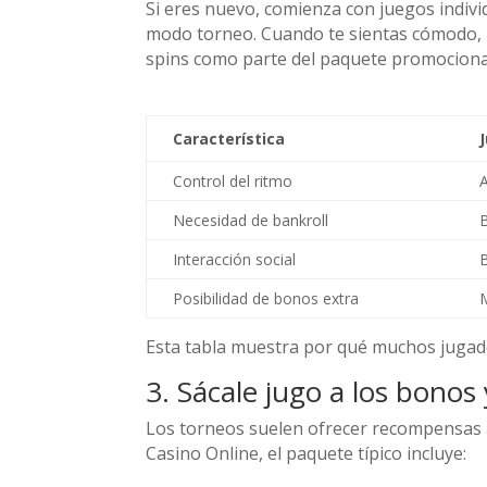
Si eres nuevo, comienza con juegos indivi
modo torneo. Cuando te sientas cómodo, 
spins como parte del paquete promociona
Comparación rápida
Característica
Control del ritmo
A
Necesidad de bankroll
Interacción social
Posibilidad de bonos extra
Esta tabla muestra por qué muchos jugado
3. Sácale jugo a los bonos
Los torneos suelen ofrecer recompensas a
Casino Online, el paquete típico incluye: