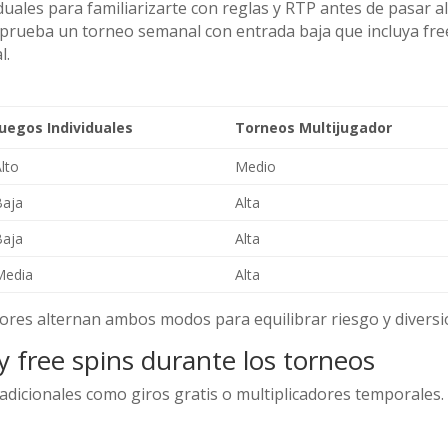
duales para familiarizarte con reglas y RTP antes de pasar a
prueba un torneo semanal con entrada baja que incluya fre
l.
Juegos Individuales
Torneos Multijugador
lto
Medio
Baja
Alta
Baja
Alta
Media
Alta
res alternan ambos modos para equilibrar riesgo y diversi
 y free spins durante los torneos
dicionales como giros gratis o multiplicadores temporales.