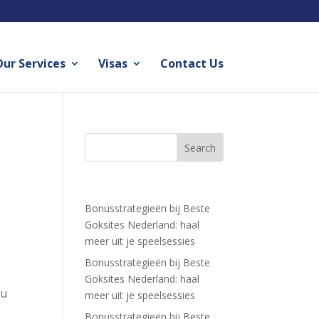
ur Services
Visas
Contact Us
Recent Posts
Bonusstrategieën bij Beste
Goksites Nederland: haal
meer uit je speelsessies
Bonusstrategieën bij Beste
Goksites Nederland: haal
su
meer uit je speelsessies
o
Bonusstrategieën bij Beste