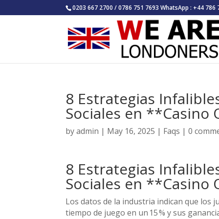
0203 667 2700 / 0786 751 7693 WhatsApp : +44 786 
8 Estrategias Infalibl
Sociales en **Casino 
by
admin
|
May 16, 2025
|
Faqs
|
0 comm
8 Estrategias Infalibl
Sociales en **Casino 
Los datos de la industria indican que los
tiempo de juego en un 15 % y sus gananci