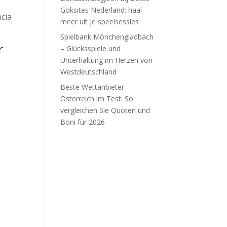
Goksites Nederland: haal
ncia
meer uit je speelsessies
Spielbank Mönchengladbach
r
– Glücksspiele und
Unterhaltung im Herzen von
Westdeutschland
Beste Wettanbieter
Österreich im Test: So
vergleichen Sie Quoten und
Boni für 2026
Recent Comments