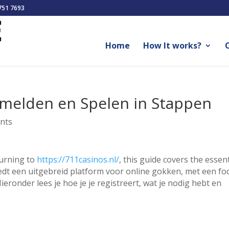
751 7693
Home
How It works?
O
nmelden en Spelen in Stappen
nts
turning to
https://711casinos.nl/
, this guide covers the essent
edt een uitgebreid platform voor online gokken, met een fo
ieronder lees je hoe je je registreert, wat je nodig hebt en