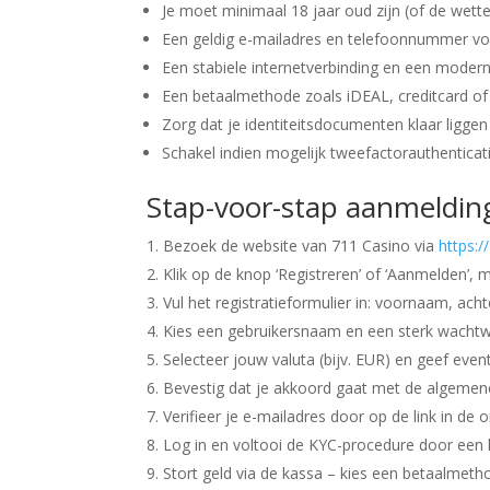
Je moet minimaal 18 jaar oud zijn (of de wetteli
Een geldig e-mailadres en telefoonnummer voor
Een stabiele internetverbinding en een modern
Een betaalmethode zoals iDEAL, creditcard of e-w
Zorg dat je identiteitsdocumenten klaar liggen
Schakel indien mogelijk tweefactorauthenticatie
Stap-voor-stap aanmeldin
Bezoek de website van 711 Casino via
https:/
Klik op de knop ‘Registreren’ of ‘Aanmelden’, 
Vul het registratieformulier in: voornaam, a
Kies een gebruikersnaam en een sterk wachtwoo
Selecteer jouw valuta (bijv. EUR) en geef even
Bevestig dat je akkoord gaat met de algemen
Verifieer je e-mailadres door op de link in de 
Log in en voltooi de KYC-procedure door een k
Stort geld via de kassa – kies een betaalmetho