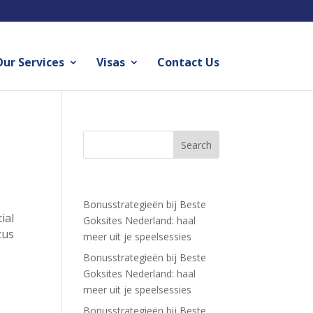
ur Services
Visas
Contact Us
Recent Posts
Bonusstrategieën bij Beste
ial
Goksites Nederland: haal
cus
meer uit je speelsessies
Bonusstrategieën bij Beste
Goksites Nederland: haal
meer uit je speelsessies
Bonusstrategieën bij Beste