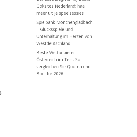
Goksites Nederland: haal
meer uit je speelsessies
Spielbank Mönchengladbach
– Glücksspiele und
Unterhaltung im Herzen von
Westdeutschland
Beste Wettanbieter
Österreich im Test: So
vergleichen Sie Quoten und
Boni für 2026
Recent Comments
).