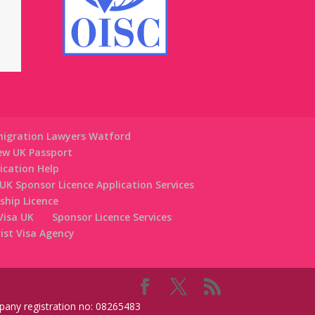
igration Lawyers Watford
ew UK Passport
lication Help
UK Sponsor Licence Application Services
ship Licence
 Visa UK
Sponsor Licence Services
ist Visa Agency
any registration no: 08265483