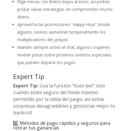
Elige mesas con límites bajos al inicio; así podrás
probar varias estrategias sin comprometer mucho
dinero.
Aprovecha las promociones “Happy Hour” donde
algunos casinos aumentan temporalmente los
multiplicadores del jackpot.
Mantén siempre activo el chat; algunos crupieres
revelan pistas sobre próximos eventos especiales
que pueden disparar los pagos.
Expert Tip
Expert Tip:
Usa la función “Auto‑bet” solo
cuando estés seguro del límite máximo
permitido por la tabla del juego; así evitas
sorpresas desagradables y gestionas mejor tu
bankroll.
4️⃣ Métodos de pago rápidos y seguros para
retirar tus ganancias