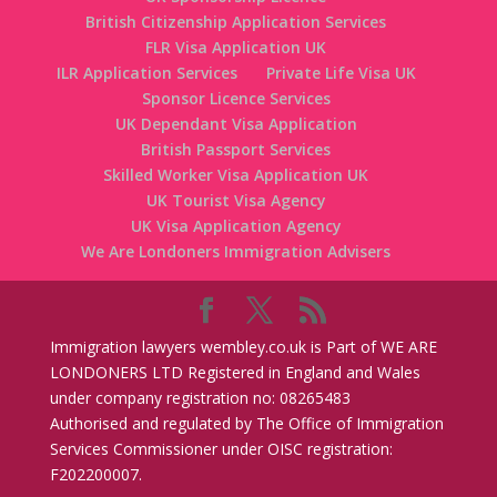
British Citizenship Application Services
FLR Visa Application UK
ILR Application Services
Private Life Visa UK
Sponsor Licence Services
UK Dependant Visa Application
British Passport Services
Skilled Worker Visa Application UK
UK Tourist Visa Agency
UK Visa Application Agency
We Are Londoners Immigration Advisers
Immigration lawyers wembley.co.uk is Part of WE ARE
LONDONERS LTD Registered in England and Wales
under company registration no: 08265483
Authorised and regulated by The Office of Immigration
Services Commissioner under OISC registration:
F202200007.