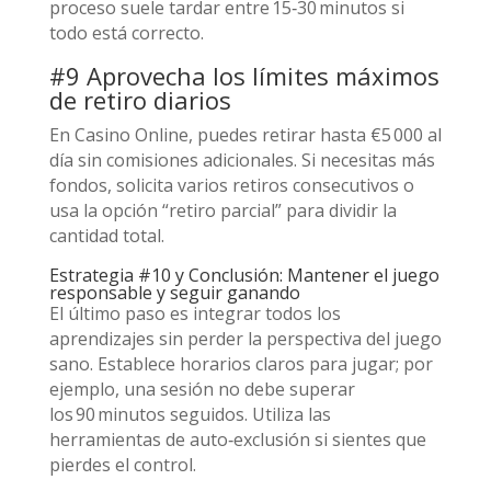
proceso suele tardar entre 15‑30 minutos si
todo está correcto.
#9 Aprovecha los límites máximos
de retiro diarios
En Casino Online, puedes retirar hasta €5 000 al
día sin comisiones adicionales. Si necesitas más
fondos, solicita varios retiros consecutivos o
usa la opción “retiro parcial” para dividir la
cantidad total.
Estrategia #10 y Conclusión: Mantener el juego
responsable y seguir ganando
El último paso es integrar todos los
aprendizajes sin perder la perspectiva del juego
sano. Establece horarios claros para jugar; por
ejemplo, una sesión no debe superar
los 90 minutos seguidos. Utiliza las
herramientas de auto‑exclusión si sientes que
pierdes el control.