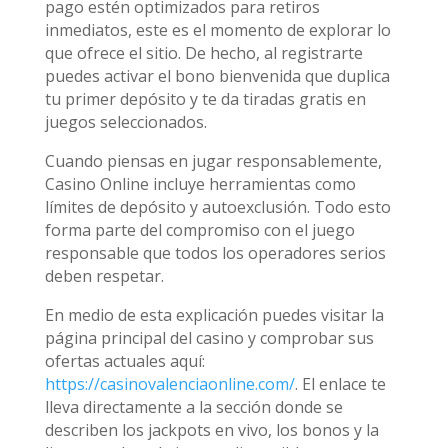
pago estén optimizados para retiros
inmediatos, este es el momento de explorar lo
que ofrece el sitio. De hecho, al registrarte
puedes activar el bono bienvenida que duplica
tu primer depósito y te da tiradas gratis en
juegos seleccionados.
Cuando piensas en jugar responsablemente,
Casino Online incluye herramientas como
límites de depósito y autoexclusión. Todo esto
forma parte del compromiso con el juego
responsable que todos los operadores serios
deben respetar.
En medio de esta explicación puedes visitar la
página principal del casino y comprobar sus
ofertas actuales aquí:
https://casinovalenciaonline.com/
. El enlace te
lleva directamente a la sección donde se
describen los jackpots en vivo, los bonos y la