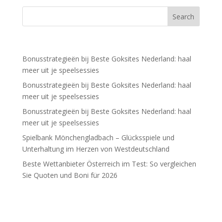
Recent Posts
Bonusstrategieën bij Beste Goksites Nederland: haal
meer uit je speelsessies
Bonusstrategieën bij Beste Goksites Nederland: haal
meer uit je speelsessies
Bonusstrategieën bij Beste Goksites Nederland: haal
meer uit je speelsessies
Spielbank Mönchengladbach – Glücksspiele und
Unterhaltung im Herzen von Westdeutschland
Beste Wettanbieter Österreich im Test: So vergleichen
Sie Quoten und Boni für 2026
Recent Comments