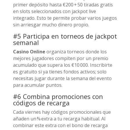
primer depósito hasta €200 + 50 tiradas gratis
en slots seleccionados con jackpot live
integrado. Esto te permite probar varios juegos
sin arriesgar mucho dinero propio.
#5 Participa en torneos de jackpot
semanal
Casino Online
organiza torneos donde los
mejores jugadores compiten por un premio
acumulado que supera los €10 000. Inscribirte
es gratuito si ya tienes fondos activos; solo
necesitas jugar durante la semana del evento
para acumular puntos.
#6 Combina promociones con
códigos de recarga
Cada viernes hay códigos promocionales que
añaden un % extra a tu recarga habitual. Al
combinar este extra con el bono de recarga