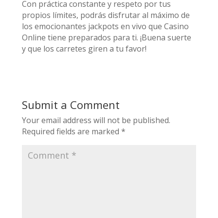
Con práctica constante y respeto por tus
propios límites, podrás disfrutar al máximo de
los emocionantes jackpots en vivo que Casino
Online tiene preparados para ti. ¡Buena suerte
y que los carretes giren a tu favor!
Submit a Comment
Your email address will not be published.
Required fields are marked
*