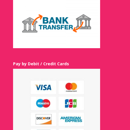
Pay by Debit / Credit Cards