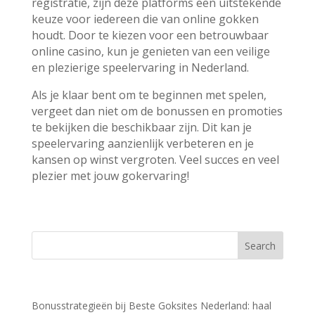
registratie, zijn deze platforms een uitstekende
keuze voor iedereen die van online gokken
houdt. Door te kiezen voor een betrouwbaar
online casino, kun je genieten van een veilige
en plezierige speelervaring in Nederland.
Als je klaar bent om te beginnen met spelen,
vergeet dan niet om de bonussen en promoties
te bekijken die beschikbaar zijn. Dit kan je
speelervaring aanzienlijk verbeteren en je
kansen op winst vergroten. Veel succes en veel
plezier met jouw gokervaring!
Recent Posts
Bonusstrategieën bij Beste Goksites Nederland: haal