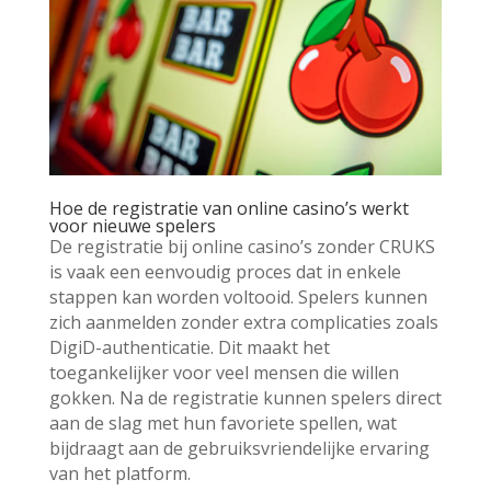
Hoe de registratie van online casino’s werkt
voor nieuwe spelers
De registratie bij online casino’s zonder CRUKS
is vaak een eenvoudig proces dat in enkele
stappen kan worden voltooid. Spelers kunnen
zich aanmelden zonder extra complicaties zoals
DigiD-authenticatie. Dit maakt het
toegankelijker voor veel mensen die willen
gokken. Na de registratie kunnen spelers direct
aan de slag met hun favoriete spellen, wat
bijdraagt aan de gebruiksvriendelijke ervaring
van het platform.