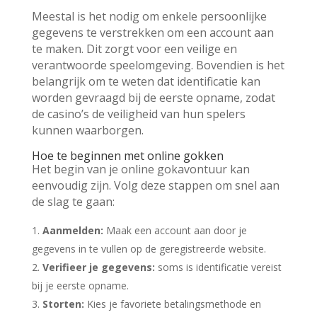
Meestal is het nodig om enkele persoonlijke
gegevens te verstrekken om een account aan
te maken. Dit zorgt voor een veilige en
verantwoorde speelomgeving. Bovendien is het
belangrijk om te weten dat identificatie kan
worden gevraagd bij de eerste opname, zodat
de casino’s de veiligheid van hun spelers
kunnen waarborgen.
Hoe te beginnen met online gokken
Het begin van je online gokavontuur kan
eenvoudig zijn. Volg deze stappen om snel aan
de slag te gaan:
Aanmelden:
Maak een account aan door je
gegevens in te vullen op de geregistreerde website.
Verifieer je gegevens:
soms is identificatie vereist
bij je eerste opname.
Storten:
Kies je favoriete betalingsmethode en