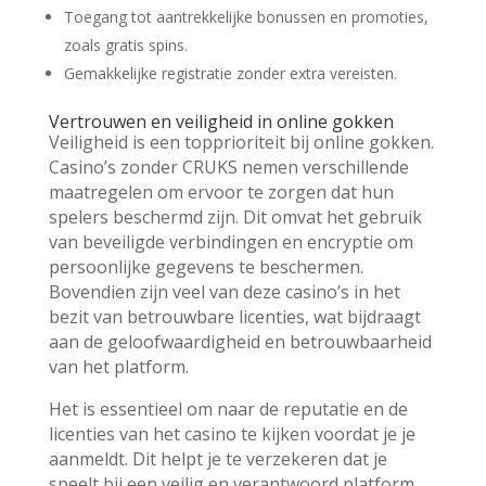
Toegang tot aantrekkelijke bonussen en promoties,
zoals gratis spins.
Gemakkelijke registratie zonder extra vereisten.
Vertrouwen en veiligheid in online gokken
Veiligheid is een topprioriteit bij online gokken.
Casino’s zonder CRUKS nemen verschillende
maatregelen om ervoor te zorgen dat hun
spelers beschermd zijn. Dit omvat het gebruik
van beveiligde verbindingen en encryptie om
persoonlijke gegevens te beschermen.
Bovendien zijn veel van deze casino’s in het
bezit van betrouwbare licenties, wat bijdraagt
aan de geloofwaardigheid en betrouwbaarheid
van het platform.
Het is essentieel om naar de reputatie en de
licenties van het casino te kijken voordat je je
aanmeldt. Dit helpt je te verzekeren dat je
speelt bij een veilig en verantwoord platform