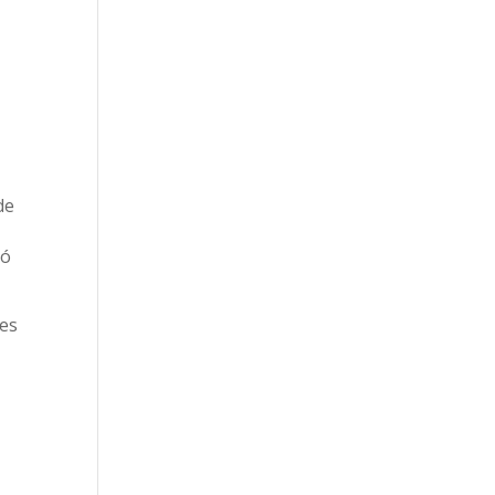
de
ró
nes