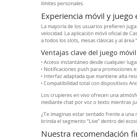
límites personales.
Experiencia móvil y juego 
La mayoría de los usuarios prefieren juga
velocidad. La aplicación móvil oficial de 
a todos los slots, mesas clásicas y al área 
Ventajas clave del juego móvil
• Acceso instantáneo desde cualquier luga
• Notificaciones push para promociones ex
• Interfaz adaptada que mantiene alta res
• Compatibilidad total con dispositivos An
Los crupieres en vivo ofrecen una atmósfer
mediante chat por voz o texto mientras jue
¿Te imaginas estar sentado frente a una me
brinda el segmento “Live” dentro del ecosi
Nuestra recomendación fi