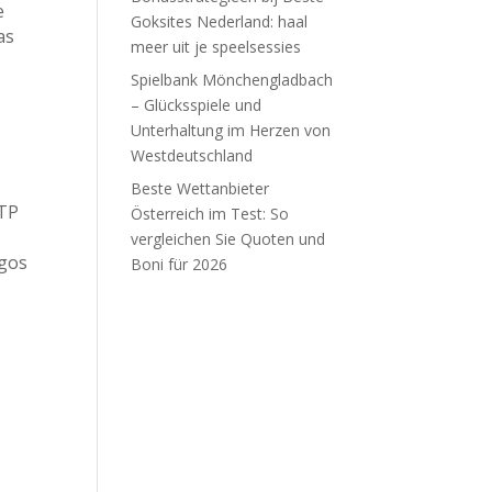
e
Goksites Nederland: haal
as
meer uit je speelsessies
Spielbank Mönchengladbach
– Glücksspiele und
Unterhaltung im Herzen von
Westdeutschland
Beste Wettanbieter
RTP
Österreich im Test: So
vergleichen Sie Quoten und
egos
Boni für 2026
Recent Comments