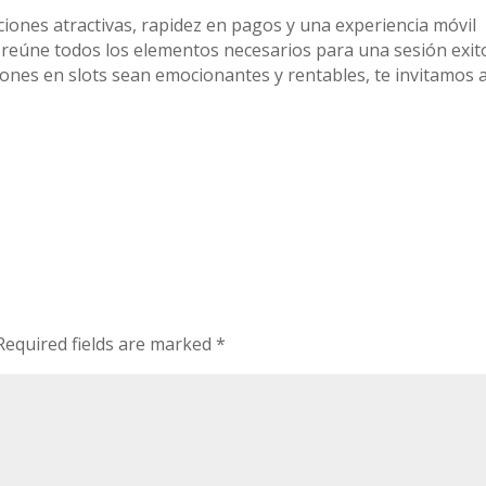
ciones atractivas, rapidez en pagos y una experiencia móvil
 reúne todos los elementos necesarios para una sesión exit
siones en slots sean emocionantes y rentables, te invitamos 
Required fields are marked
*