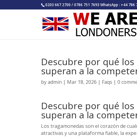
0203 667 2700 / 0786 751 7693 WhatsApp : +44 786 
Descubre por qué los 
superan a la compete
by
admin
|
Mar 18, 2026
|
Faqs
|
0 comm
Descubre por qué los 
superan a la compete
Los tragamonedas son el corazón de cualq
atractivas y una plataforma fiable, la expe