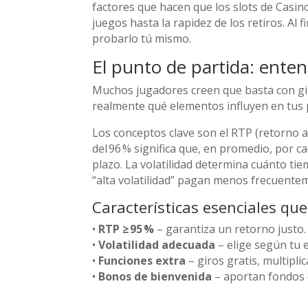
factores que hacen que los slots de Casino
juegos hasta la rapidez de los retiros. A
probarlo tú mismo.
El punto de partida: enten
Muchos jugadores creen que basta con gir
realmente qué elementos influyen en tus 
Los conceptos clave son el RTP (retorno al
del 96 % significa que, en promedio, por c
plazo. La volatilidad determina cuánto ti
“alta volatilidad” pagan menos frecuent
Características esenciales qu
•
RTP ≥ 95 %
– garantiza un retorno justo.
•
Volatilidad adecuada
– elige según tu e
•
Funciones extra
– giros gratis, multipl
•
Bonos de bienvenida
– aportan fondos e
Ejemplo práctico