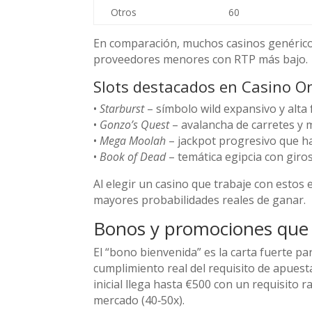
Otros
60
En comparación, muchos casinos genérico
proveedores menores con RTP más bajo.
Slots destacados en Casino O
•
Starburst
– símbolo wild expansivo y alta
•
Gonzo’s Quest
– avalancha de carretes y m
•
Mega Moolah
– jackpot progresivo que 
•
Book of Dead
– temática egipcia con giros
Al elegir un casino que trabaje con estos
mayores probabilidades reales de ganar.
Bonos y promociones que 
El “bono bienvenida” es la carta fuerte p
cumplimiento real del requisito de apuesta
inicial llega hasta €500 con un requisito
mercado (40‑50x).