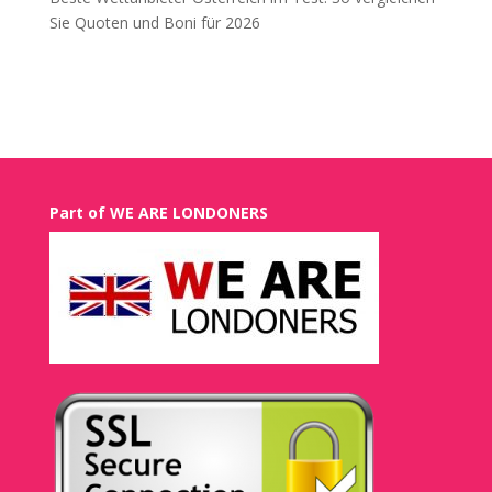
Sie Quoten und Boni für 2026
Recent Comments
Part of WE ARE LONDONERS