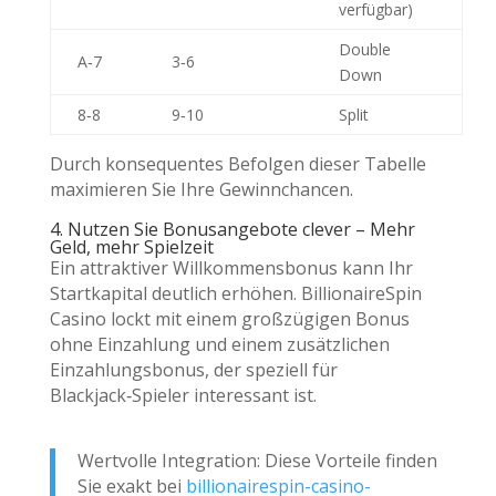
verfügbar)
Double
A‑7
3‑6
Down
8‑8
9‑10
Split
Durch konsequentes Befolgen dieser Tabelle
maximieren Sie Ihre Gewinnchancen.
4. Nutzen Sie Bonusangebote clever – Mehr
Geld, mehr Spielzeit
Ein attraktiver Willkommensbonus kann Ihr
Startkapital deutlich erhöhen. BillionaireSpin
Casino lockt mit einem großzügigen Bonus
ohne Einzahlung und einem zusätzlichen
Einzahlungsbonus, der speziell für
Blackjack‑Spieler interessant ist.
Wertvolle Integration: Diese Vorteile finden
Sie exakt bei
billionairespin-casino-