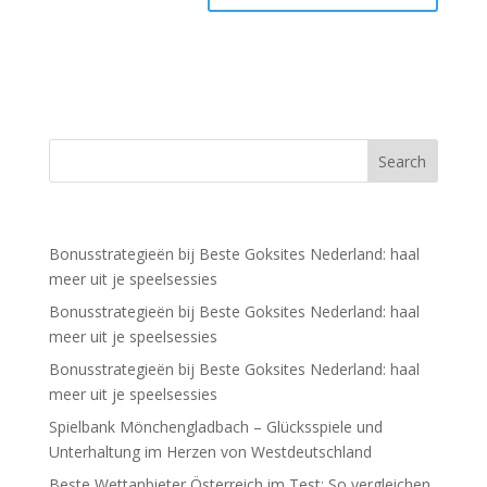
Recent Posts
Bonusstrategieën bij Beste Goksites Nederland: haal
meer uit je speelsessies
Bonusstrategieën bij Beste Goksites Nederland: haal
meer uit je speelsessies
Bonusstrategieën bij Beste Goksites Nederland: haal
meer uit je speelsessies
Spielbank Mönchengladbach – Glücksspiele und
Unterhaltung im Herzen von Westdeutschland
Beste Wettanbieter Österreich im Test: So vergleichen