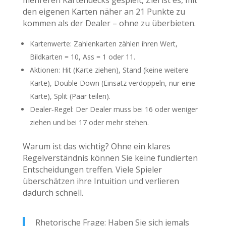
mehreren Kartendecks gespielt, Ziel ist es, mit
den eigenen Karten näher an 21 Punkte zu
kommen als der Dealer – ohne zu überbieten.
Kartenwerte: Zahlenkarten zählen ihren Wert,
Bildkarten = 10, Ass = 1 oder 11.
Aktionen: Hit (Karte ziehen), Stand (keine weitere
Karte), Double Down (Einsatz verdoppeln, nur eine
Karte), Split (Paar teilen).
Dealer‑Regel: Der Dealer muss bei 16 oder weniger
ziehen und bei 17 oder mehr stehen.
Warum ist das wichtig? Ohne ein klares
Regelverständnis können Sie keine fundierten
Entscheidungen treffen. Viele Spieler
überschätzen ihre Intuition und verlieren
dadurch schnell.
Rhetorische Frage: Haben Sie sich jemals