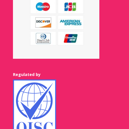
Regulated by