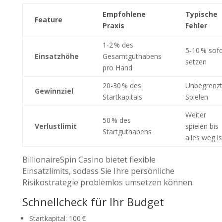
Empfohlene
Typische
Feature
Praxis
Fehler
1‑2 % des
5‑10 % sofo
Einsatzhöhe
Gesamtguthabens
setzen
pro Hand
20‑30 % des
Unbegrenz
Gewinnziel
Startkapitals
Spielen
Weiter
50 % des
Verlustlimit
spielen bis
Startguthabens
alles weg is
BillionaireSpin Casino bietet flexible
Einsatzlimits, sodass Sie Ihre persönliche
Risikostrategie problemlos umsetzen können.
Schnellcheck für Ihr Budget
Startkapital: 100 €