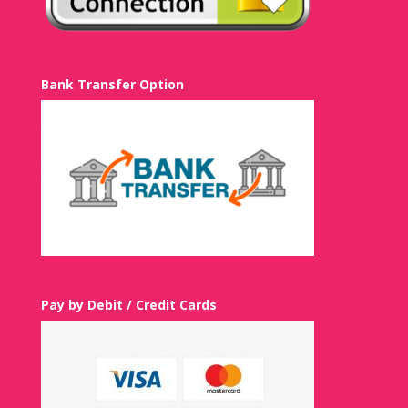
Bank Transfer Option
Pay by Debit / Credit Cards